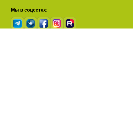
Мы в соцсетях:
Рейтинг в Яндексе: 5,0 из 5 на основе 34
отзывов!
Полезные ссылки:
Наша команда
Варианты оплаты
Наш партнёр:
Экстрим-клуб «Торнадо»
© NIVIUK в России – Niviuk-RF