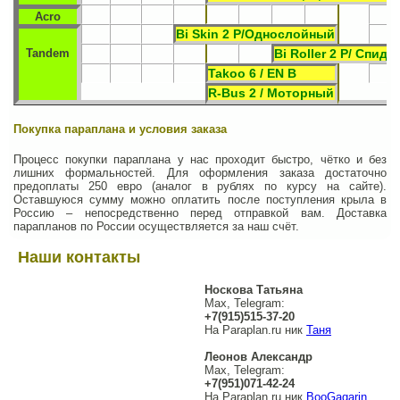
Acro
Bi Skin 2 P/Однослойный
Tandem
Bi Roller 2 P/ Спиди
Takoo 6 / EN B
R-Bus 2 / Моторный
Покупка параплана и условия заказа
Процесс покупки параплана у нас проходит быстро, чётко и без
лишних формальностей. Для оформления заказа достаточно
предоплаты 250 евро (аналог в рублях по курсу на сайте).
Оставшуюся сумму можно оплатить после поступления крыла в
Россию – непосредственно перед отправкой вам. Доставка
парапланов по России осуществляется за наш счёт.
Наши контакты
Носкова Татьяна
Max, Telegram:
+7(915)515-37-20
На Paraplan.ru ник
Таня
Леонов Александр
Max, Telegram:
+7(951)071-42-24
На Paraplan.ru ник
BooGagarin