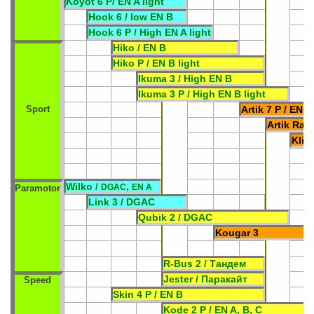
Koyot 6 P/ EN A light
Hook 6 / low EN B
Hook 6 P / High EN A light
Hiko / EN B
Hiko P / EN B light
Ikuma 3 / High EN B
Ikuma 3 P / High EN B light
Sport
Artik 7 P / EN C
Artik Rac
Klim
Wilko /
,
DGAC
EN A
Paramotor
Link 3 / DGAC
Qubik 2 / DGAC
Kougar 3
R-Bus 2 / Тандем
Jester / Паракайт
Speed
Skin 4 P / EN B
Kode 2 P / EN A, B, C