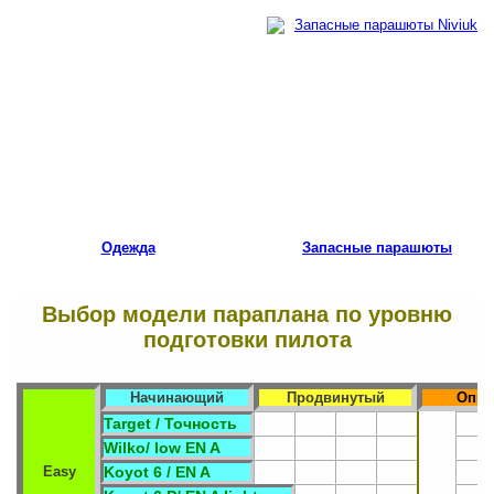
Одежда
Запасные парашюты
Выбор модели параплана по уровню
подготовки пилота
Начинающий
Продвинутый
Опы
Target / Точность
Wilko/ low EN A
Easy
Koyot 6 / EN A