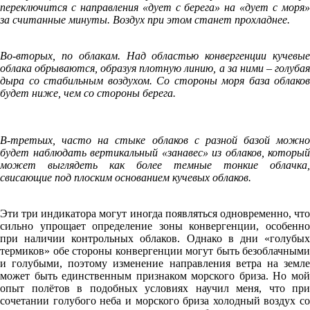
переключится с направления «дует с берега» на «дует с моря»
за считанные минуты. Воздух при этом станет прохладнее.
Во-вторых, по облакам. Над областью конвергенции кучевые
облака обрываются, образуя плотную линию, а за ними – голубая
дыра со стабильным воздухом. Со стороны моря база облаков
будет ниже, чем со стороны берега.
В-третьих, часто на стыке облаков с разной базой можно
будет наблюдать вертикальный «занавес» из облаков, который
может выглядеть как более темные тонкие облачка,
свисающие под плоским основанием кучевых облаков.
Эти три индикатора могут иногда появляться одновременно, что
сильно упрощает определение зоны конвергенции, особенно
при наличии контрольных облаков. Однако в дни «голубых
термиков» обе стороны конвергенции могут быть безоблачными
и голубыми, поэтому изменение направления ветра на земле
может быть единственным признаком морского бриза. Но мой
опыт полётов в подобных условиях научил меня, что при
сочетании голубого неба и морского бриза холодный воздух со