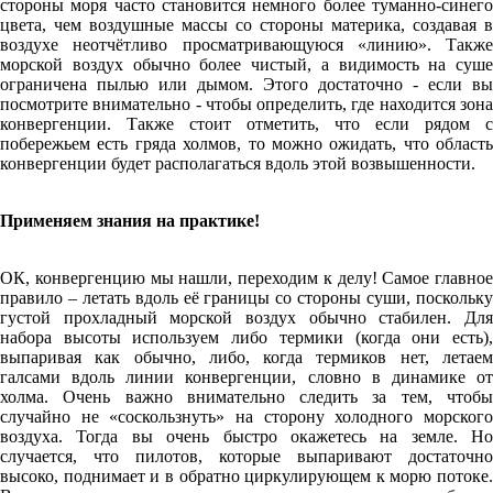
стороны моря часто становится немного более туманно-синего
цвета, чем воздушные массы со стороны материка, создавая в
воздухе неотчётливо просматривающуюся «линию». Также
морской воздух обычно более чистый, а видимость на суше
ограничена пылью или дымом. Этого достаточно - если вы
посмотрите внимательно - чтобы определить, где находится зона
конвергенции. Также стоит отметить, что если рядом с
побережьем есть гряда холмов, то можно ожидать, что область
конвергенции будет располагаться вдоль этой возвышенности.
Применяем знания на практике!
ОК, конвергенцию мы нашли, переходим к делу! Самое главное
правило – летать вдоль её границы со стороны суши, поскольку
густой прохладный морской воздух обычно стабилен. Для
набора высоты используем либо термики (когда они есть),
выпаривая как обычно, либо, когда термиков нет, летаем
галсами вдоль линии конвергенции, словно в динамике от
холма. Очень важно внимательно следить за тем, чтобы
случайно не «соскользнуть» на сторону холодного морского
воздуха. Тогда вы очень быстро окажетесь на земле. Но
случается, что пилотов, которые выпаривают достаточно
высоко, поднимает и в обратно циркулирующем к морю потоке.