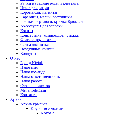
Ручки на задние ряды и клеванты
Чехол для рации
Коромысла, магниты
Карабины, мальи, софтлинки
Ролики, вертлюги, крючья Брюмеля
Аксессуары для запаски
Кокпит
Концертина, компрессбэг, стяжка
Флаг-ветроуказатель
Фляга для питья
Воздушные конусы
Колдуны
О нас
Бренд Niviuk
Наше имя
Наша команда
Наша ответственность
Наша работа
Отзывы пилотов
Мы в Telegram
Контакты
Архив
Архив крыльев
Koyot - все модели
Koyot 2