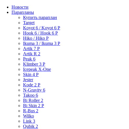
Новости
Парапланы
Купить параплан
Target
Koyot 6 / Koyot 6 P
Hook 6 / Hook 6 P
Hiko / Hiko P
Ikuma 3 / Ikuma 3 P
Artik 7 P
Artik R 2
Peak 6
Klimber 3 P
Icepeak X-One
Skin 4 P
Jester
Kode 2 P
N-Gravity 6
Takoo 6
Bi Roller 2
Bi Skin 2 P
R-Bus 2
Wilko
Link 3
Qubik 2