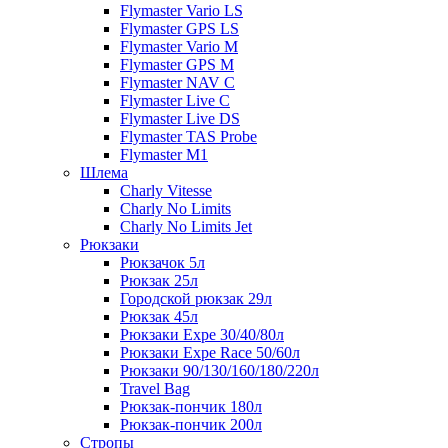
Flymaster Vario LS
Flymaster GPS LS
Flymaster Vario M
Flymaster GPS M
Flymaster NAV C
Flymaster Live C
Flymaster Live DS
Flymaster TAS Probe
Flymaster M1
Шлема
Charly Vitesse
Charly No Limits
Charly No Limits Jet
Рюкзаки
Рюкзачок 5л
Рюкзак 25л
Городской рюкзак 29л
Рюкзак 45л
Рюкзаки Expe 30/40/80л
Рюкзаки Expe Race 50/60л
Рюкзаки 90/130/160/180/220л
Travel Bag
Рюкзак-пончик 180л
Рюкзак-пончик 200л
Стропы