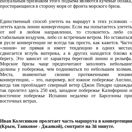
Визуальным признаком этого подъема являются кучевые облака,
простирающиеся в сторону моря от фронта морского бриза.
Единственный способ улететь на маршрут в этих условиях –
лететь вдоль линии конвергенции. Если вы попытаетесь улететь
от неё в любом направлении, то столкнетесь либо со
стабильным воздухом, либо со встречным ветром. Но оставаться
в русле конвергенции не всегда так просто, как кажется. Часто
«линия» не прямая и имеет тенденцию в одних местах
сдвигается вглубь материка, а в других находится близко к
берегу. Это зависит от характера береговой линии и рельефа.
Морские бризы чаще предпочитают заполнять небольшие
долины у побережья, чем подниматься по небольшим холмам.
Места, знаменитые своими протяженными зонами
конвергенции, – это, например, всё южное побережье Англии,
когда там преобладает северный ветер (Джон Пендри однажды
так пролетел здесь 250 км), западное побережье Калифорнии и
восточное побережье Испании недалеко от Барселоны при
восточных ветрах.
Иван Колесников пролетает часть маршрута в конвергенции
(Крым, Танковое - Джанкой), смотрите на 3й минуте.