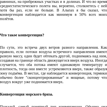
равнинах, на прибрежных участках и в долинах. И что во время
среднестатистического полета вы, вероятно, столкнетесь с ней
хотя бы раз, если не больше. В Альпах я бы сказал, что
конвергенция наблюдается как минимум в 50% всех моих
полётов.
Что такое конвергенция?
По сути, это встреча двух ветров разного направления. Как
правило, если потоки воздуха встречного направления имеют
разную массу, один будет обтекать другой, поднимаясь над ним,
создавая на границе область движущегося вверх воздуха. Иногда
случается, что оба потока имеют одинаковую температуру и
плотность, тогда они вместе устремляются вверх, также образуя
зону подъёма. В местах, где наблюдается конвергенция, термики
обычно более "сконцентрированные" и мощные, потому что
воздух вокруг уже поднимается вверх.
Конвергенция морского бриза.
Пожалуй, самый понятный тип конвергенции. Обычно она