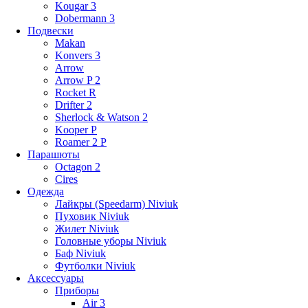
Kougar 3
Dobermann 3
Подвески
Makan
Konvers 3
Arrow
Arrow P 2
Rocket R
Drifter 2
Sherlock & Watson 2
Kooper P
Roamer 2 P
Парашюты
Octagon 2
Cires
Одежда
Лайкры (Speedarm) Niviuk
Пуховик Niviuk
Жилет Niviuk
Головные уборы Niviuk
Баф Niviuk
Футболки Niviuk
Аксессуары
Приборы
Air 3