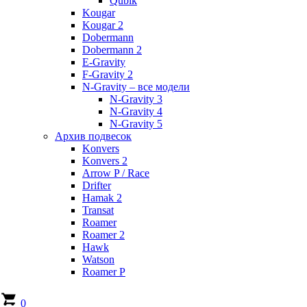
Qubik
Kougar
Kougar 2
Dobermann
Dobermann 2
E-Gravity
F-Gravity 2
N-Gravity – все модели
N-Gravity 3
N-Gravity 4
N-Gravity 5
Архив подвесок
Konvers
Konvers 2
Arrow P / Race
Drifter
Hamak 2
Transat
Roamer
Roamer 2
Hawk
Watson
Roamer P
0