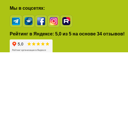
Мы в соцсетях:
Рейтинг в Яндексе: 5,0 из 5 на основе 34 отзывов!
Полезные ссылки:
Наша команда
Варианты оплаты
Наш партнёр:
Экстрим-клуб «Торнадо»
© NIVIUK в России – Niviuk-RF
Все права защищены