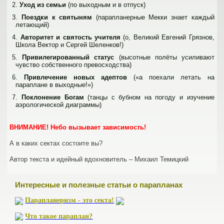
2.
Уход из семьи
(по выходным и в отпуск)
3.
Поездки к святыням
(парапланерные Мекки знает каждый
летающий)
4.
Авторитет и святость учителя
(о, Великий Евгений Грязнов,
Школа Вектор и Сергей Шеленков!)
5.
Привилегированный статус
(высотные полёты усиливают
чувство собственного превосходства)
6.
Привлечение новых адептов
(«а поехали летать на
параплане в выходные!»)
7.
Поклонение Богам
(танцы с бубном на погоду и изучение
аэрологической диаграммы)
ВНИМАНИЕ! Небо вызывает зависимость!
А в каких сектах состоите вы?
Автор текста и идейный вдохновитель – Михаил Темицкий
Интересные и полезные статьи о парапланах
Парапланеризм - это секта!
Что такое параплан?