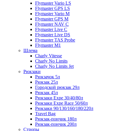
Flymaster Vario LS
Flymaster GPS LS
Flymaster Vario M
Flymaster GPS M
Flymaster NAV C
Flymaster Live C
Flymaster Live DS
Flymaster TAS Probe
Flymaster M1
Шлема
Charly Vitesse
Charly No Limits
Charly No Limits Jet
Рюкзаки
Рюкзачок 5л
Рюкзак 25л
Городской рюкзак 29л
Рюкзак 45л
Рюкзаки Expe 30/40/80л
Рюкзаки Expe Race 50/60л
Рюкзаки 90/130/160/180/220л
Travel Bag
Рюкзак-пончик 180л
Рюкзак-пончик 200л
Стропы