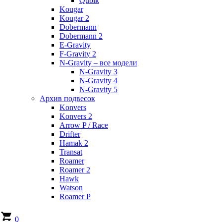
Qubik
Kougar
Kougar 2
Dobermann
Dobermann 2
E-Gravity
F-Gravity 2
N-Gravity – все модели
N-Gravity 3
N-Gravity 4
N-Gravity 5
Архив подвесок
Konvers
Konvers 2
Arrow P / Race
Drifter
Hamak 2
Transat
Roamer
Roamer 2
Hawk
Watson
Roamer P
0