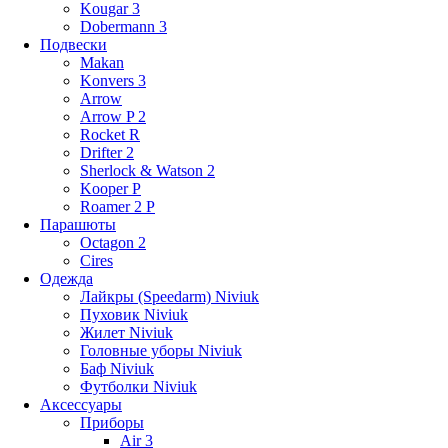
Kougar 3
Dobermann 3
Подвески
Makan
Konvers 3
Arrow
Arrow P 2
Rocket R
Drifter 2
Sherlock & Watson 2
Kooper P
Roamer 2 P
Парашюты
Octagon 2
Cires
Одежда
Лайкры (Speedarm) Niviuk
Пуховик Niviuk
Жилет Niviuk
Головные уборы Niviuk
Баф Niviuk
Футболки Niviuk
Аксессуары
Приборы
Air 3