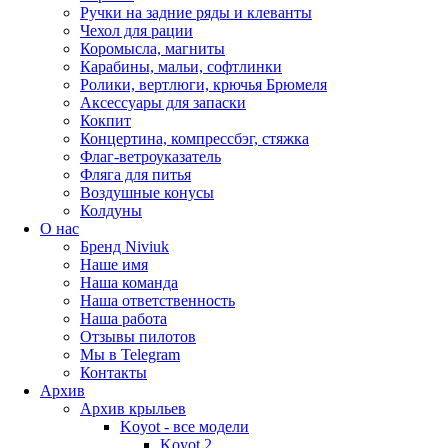
Ручки на задние ряды и клеванты
Чехол для рации
Коромысла, магниты
Карабины, мальи, софтлинки
Ролики, вертлюги, крючья Брюмеля
Аксессуары для запаски
Кокпит
Концертина, компрессбэг, стяжка
Флаг-ветроуказатель
Фляга для питья
Воздушные конусы
Колдуны
О нас
Бренд Niviuk
Наше имя
Наша команда
Наша ответственность
Наша работа
Отзывы пилотов
Мы в Telegram
Контакты
Архив
Архив крыльев
Koyot - все модели
Koyot 2