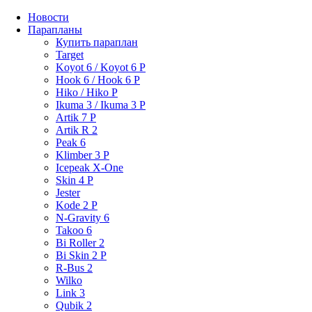
Новости
Парапланы
Купить параплан
Target
Koyot 6 / Koyot 6 P
Hook 6 / Hook 6 P
Hiko / Hiko P
Ikuma 3 / Ikuma 3 P
Artik 7 P
Artik R 2
Peak 6
Klimber 3 P
Icepeak X-One
Skin 4 P
Jester
Kode 2 P
N-Gravity 6
Takoo 6
Bi Roller 2
Bi Skin 2 P
R-Bus 2
Wilko
Link 3
Qubik 2