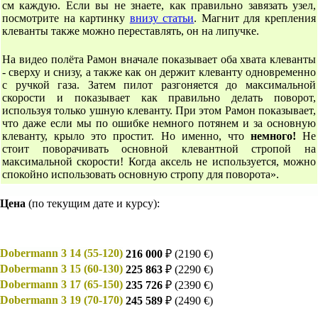
см каждую. Если вы не знаете, как правильно завязать узел,
посмотрите на картинку
внизу статьи
. Магнит для крепления
клеванты также можно переставлять, он на липучке.
На видео полёта Рамон вначале показывает оба хвата клеванты
- сверху и снизу, а также как он держит клеванту одновременно
с ручкой газа. Затем пилот разгоняется до максимальной
скорости и показывает как правильно делать поворот,
используя только ушную клеванту. При этом Рамон показывает,
что даже если мы по ошибке немного потянем и за основную
клеванту, крыло это простит. Но именно, что
немного!
Не
стоит поворачивать основной клевантной стропой на
максимальной скорости! Когда аксель не используется, можно
спокойно использовать основную стропу для поворота».
Цена
(по текущим дате и курсу):
Dobermann 3 14 (55-120)
216 000
₽ (2190 €)
Dobermann 3 15 (60-130)
225 863
₽ (2290 €)
Dobermann 3 17
(65-150)
235 726
₽ (2390 €)
Dobermann 3 19
(70-170)
245 589
₽ (2490 €)