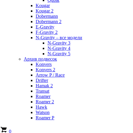
Qubik
Kougar
Kougar 2
Dobermann
Dobermann 2
E-Gravity
F-Gravity 2
N-Gravity – все модели
N-Gravity 3
N-Gravity 4
N-Gravity 5
Архив подвесок
Konvers
Konvers 2
Arrow P / Race
Drifter
Hamak 2
Transat
Roamer
Roamer 2
Hawk
Watson
Roamer P
0