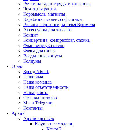
Ручки на задние ряды и клеванты
Чехол для рации
Коромысла, магниты
Карабины, мальи, софтлинки
Ролики, вертлюги, крючья Брюмеля
Аксессуары для запаски
Кокпит
Концертина, компрессбэг, стяжка
Флаг-ветроуказатель
Фляга для питья
Воздушные конусы
Колдуны
О нас
Бренд Niviuk
Наше имя
Наша команда
Наша ответственность
Наша работа
Отзывы пилотов
Мы в Telegram
Контакты
Архив
Архив крыльев
Koyot - все модели
Koyot 2