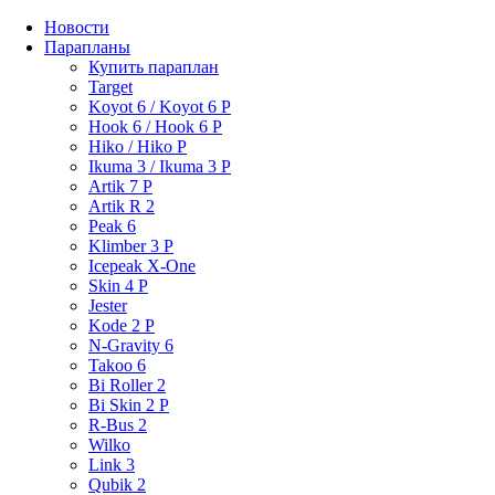
Новости
Парапланы
Купить параплан
Target
Koyot 6 / Koyot 6 P
Hook 6 / Hook 6 P
Hiko / Hiko P
Ikuma 3 / Ikuma 3 P
Artik 7 P
Artik R 2
Peak 6
Klimber 3 P
Icepeak X-One
Skin 4 P
Jester
Kode 2 P
N-Gravity 6
Takoo 6
Bi Roller 2
Bi Skin 2 P
R-Bus 2
Wilko
Link 3
Qubik 2