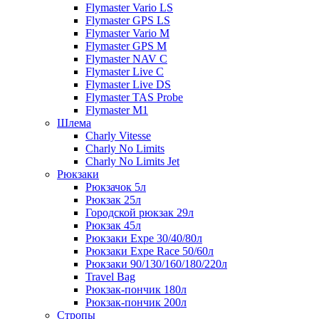
Flymaster Vario LS
Flymaster GPS LS
Flymaster Vario M
Flymaster GPS M
Flymaster NAV C
Flymaster Live C
Flymaster Live DS
Flymaster TAS Probe
Flymaster M1
Шлема
Charly Vitesse
Charly No Limits
Charly No Limits Jet
Рюкзаки
Рюкзачок 5л
Рюкзак 25л
Городской рюкзак 29л
Рюкзак 45л
Рюкзаки Expe 30/40/80л
Рюкзаки Expe Race 50/60л
Рюкзаки 90/130/160/180/220л
Travel Bag
Рюкзак-пончик 180л
Рюкзак-пончик 200л
Стропы