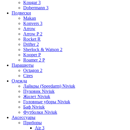
Kougar 3
Dobermann 3
Подвески
Makan
Konvers 3
Arrow
Arrow P 2
Rocket R
Drifter 2
Sherlock & Watson 2
Kooper P
Roamer 2 P
Парашюты
Octagon 2
Cires
Одежда
Лайкры (Speedarm) Niviuk
Пуховик Niviuk
Жилет Niviuk
Головные уборы Niviuk
Баф Niviuk
Футболки Niviuk
Аксессуары
Приборы
Air 3