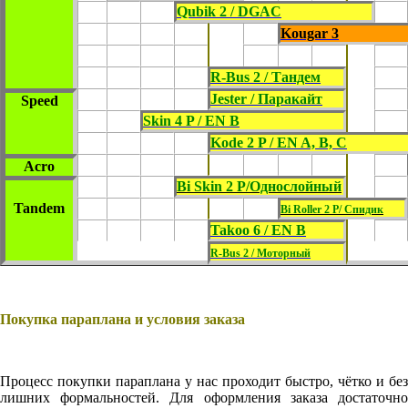
Qubik 2 / DGAC
Kougar 3
R-Bus 2 / Тандем
Jester / Паракайт
Speed
Skin 4 P / EN B
Kode 2 P / EN A, B, C
Acro
Bi Skin 2 P/Однослойный
Tandem
Bi Roller 2 P/ Спидик
Takoo 6 / EN B
R-Bus 2 / Моторный
Покупка параплана и условия заказа
Процесс покупки параплана у нас проходит быстро, чётко и без
лишних формальностей. Для оформления заказа достаточно