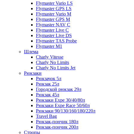
Flymaster Vario LS
Flymaster GPS LS
Flymaster Vario M
Flymaster GPS M
Flymaster NAV C
Flymaster Live C
Flymaster Live DS
Flymaster TAS Probe
Flymaster M1
Шлема
Charly Vitesse
Charly No Limits
Charly No Limits Jet
Рюкзаки
Рюкзачок 5л
Рюкзак 25л
Городской рюкзак 29л
Рюкзак 45л
Рюкзаки Expe 30/40/80л
Рюкзаки Expe Race 50/60л
Рюкзаки 90/130/160/180/220л
Travel Bag
Рюкзак-пончик 180л
Рюкзак-пончик 200л
Стропы