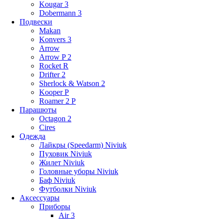
Kougar 3
Dobermann 3
Подвески
Makan
Konvers 3
Arrow
Arrow P 2
Rocket R
Drifter 2
Sherlock & Watson 2
Kooper P
Roamer 2 P
Парашюты
Octagon 2
Cires
Одежда
Лайкры (Speedarm) Niviuk
Пуховик Niviuk
Жилет Niviuk
Головные уборы Niviuk
Баф Niviuk
Футболки Niviuk
Аксессуары
Приборы
Air 3