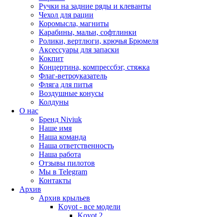
Ручки на задние ряды и клеванты
Чехол для рации
Коромысла, магниты
Карабины, мальи, софтлинки
Ролики, вертлюги, крючья Брюмеля
Аксессуары для запаски
Кокпит
Концертина, компрессбэг, стяжка
Флаг-ветроуказатель
Фляга для питья
Воздушные конусы
Колдуны
О нас
Бренд Niviuk
Наше имя
Наша команда
Наша ответственность
Наша работа
Отзывы пилотов
Мы в Telegram
Контакты
Архив
Архив крыльев
Koyot - все модели
Koyot 2