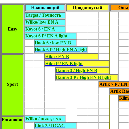
Начинающий
Продвинутый
Опы
Target / Точность
Wilko/ low EN A
Easy
Koyot 6 / EN A
Koyot 6 P/ EN A light
Hook 6 / low EN B
Hook 6 P / High EN A light
Hiko / EN B
Hiko P / EN B light
Ikuma 3 / High EN B
Ikuma 3 P / High EN B light
Sport
Artik 7 P / EN 
Artik Ra
Klim
Wilko /
,
Paramotor
DGAC
EN A
Link 3 / DGAC