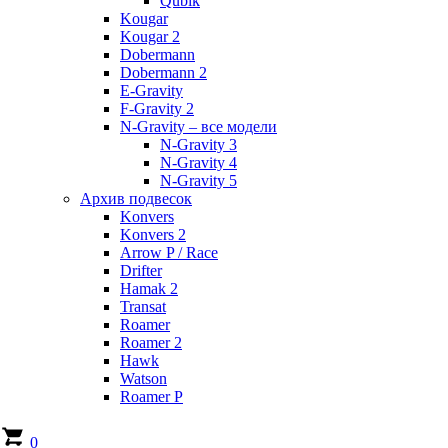
Qubik
Kougar
Kougar 2
Dobermann
Dobermann 2
E-Gravity
F-Gravity 2
N-Gravity – все модели
N-Gravity 3
N-Gravity 4
N-Gravity 5
Архив подвесок
Konvers
Konvers 2
Arrow P / Race
Drifter
Hamak 2
Transat
Roamer
Roamer 2
Hawk
Watson
Roamer P
0