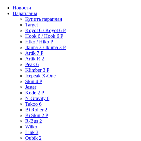
Новости
Парапланы
Купить параплан
Target
Koyot 6 / Koyot 6 P
Hook 6 / Hook 6 P
Hiko / Hiko P
Ikuma 3 / Ikuma 3 P
Artik 7 P
Artik R 2
Peak 6
Klimber 3 P
Icepeak X-One
Skin 4 P
Jester
Kode 2 P
N-Gravity 6
Takoo 6
Bi Roller 2
Bi Skin 2 P
R-Bus 2
Wilko
Link 3
Qubik 2