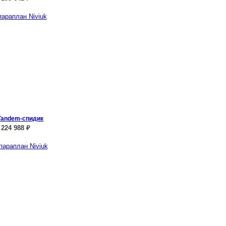
Tandem-спидик
224 988
₽