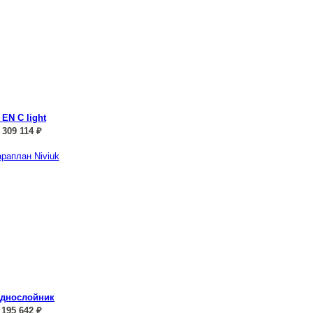
/ EN C light
:
309 114
₽
 Однослойник
:
195 642
₽