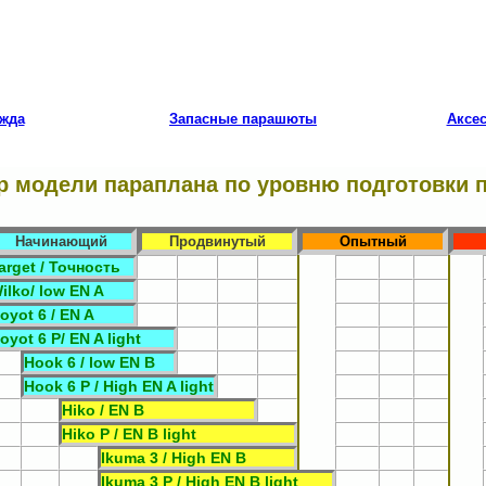
жда
Запасные парашюты
Аксе
 модели параплана по уровню подготовки 
Начинающий
Продвинутый
Опытный
arget / Точность
ilko/ low EN A
oyot 6 / EN A
oyot 6 P/ EN A light
Hook 6 / low EN B
Hook 6 P / High EN A light
Hiko / EN B
Hiko P / EN B light
Ikuma 3 / High EN B
Ikuma 3 P / High EN B light