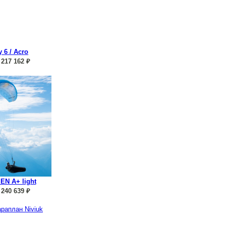
y 6 / Acro
217 162
₽
 EN A+ light
240 639
₽