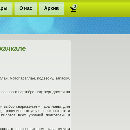
0
ары
О нас
Архив
хачкале
лан, мотопараплан, подвеску, запаску,
зованного партнёра подтверждается на
ий выбор снаряжения – парапланы: для
е, традиционные двухповерхностные и
пилотов всех уровней подготовки и
вязь с производителем, гарантируем