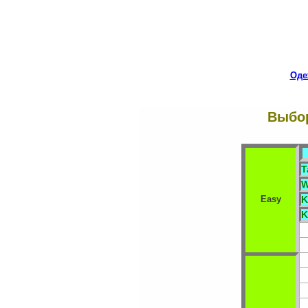
Оде
Выбор
T
W
Easy
K
K