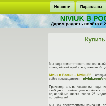
Новости
Парапланы
NIVIUK В Р
Дарим радость полёта с 2
Купить
Мы рады приветствовать вас на нашей 
шлем, лётный прибор и другие необхо
Niviuk в России – Niviuk-RF
– официал
niviuk.com/en
сайте производителя –
Производитель из Каталонии – один и
свободного полёта, для полётов с м
однослойные (всего более 25 моде
потребностей.
Мы, как представители компании, п