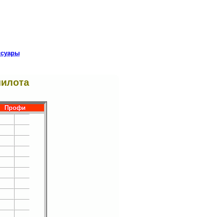
ссуары
пилота
Профи