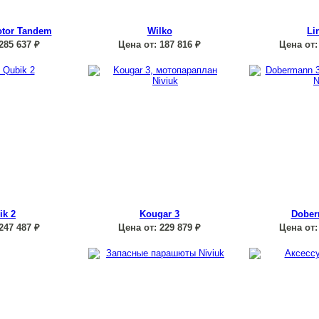
otor Tandem
Wilko
Li
285 637
₽
Цена от:
187 816
₽
Цена от:
ik 2
Kougar 3
Dober
247 487
₽
Цена от:
229 879
₽
Цена от: