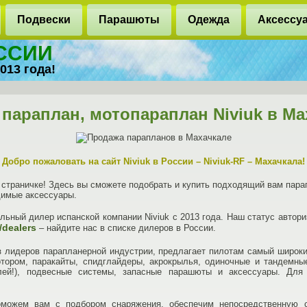
Подвески
Парашюты
Одежда
Аксессу
ОССИИ
013 года!
 параплан, мотопараплан Niviuk в Ма
Добро пожаловать на сайт Niviuk в России – Niviuk-RF – Махачкала!
страничке! Здесь вы сможете подобрать и купить подходящий вам парап
димые аксессуары.
ьный дилер испанской компании Niviuk с 2013 года. Наш статус автори
/dealers
– найдите нас в списке дилеров в России.
з лидеров парапланерной индустрии, предлагает пилотам самый широк
отором, паракайты, спидглайдеры, акрокрылья, одиночные и тандемны
лей!), подвесные системы, запасные парашюты и аксессуары. Для 
оможем вам с подбором снаряжения, обеспечим непосредственную с