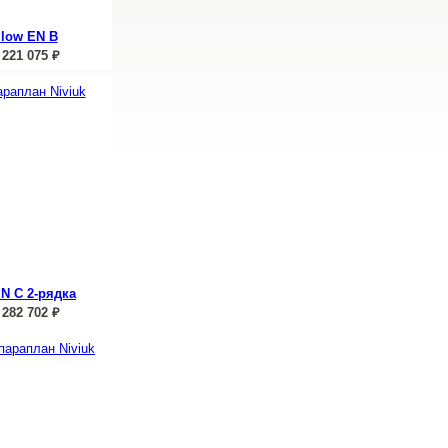
 low EN B
:
221 075
₽
 EN C 2-рядка
282 702
₽