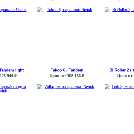
 Tandem light
Takoo 6 / Tandem
Bi Roller 2 /
226 944
₽
Цена от:
308 136
₽
Цена от: