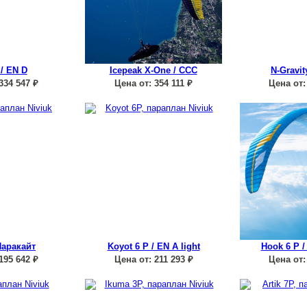
 / EN D
Icepeak X-One / CCC
N-Gravit
334 547
₽
Цена от:
354 111
₽
Цена от:
 Паракайт
Koyot 6 P / EN A light
Hook 6 P /
195 642
₽
Цена от:
211 293
₽
Цена от: