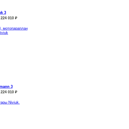
nk 3
224 010
₽
mann 3
224 010
₽