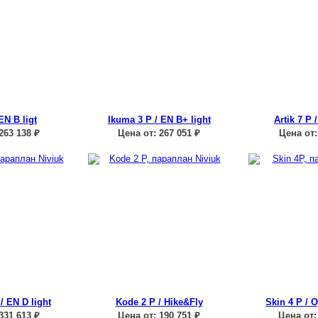
EN B ligt
Ikuma 3 P / EN B+ light
Artik 7 P 
263 138
₽
Цена от:
267 051
₽
Цена от
/ EN D light
Kode 2 P / Hike&Fly
Skin 4 P /
331 613
₽
Цена от:
190 751
₽
Цена от