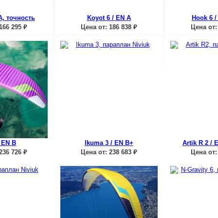
 A, точность
Koyot 6 / EN A
Hook 6 /
166 295
₽
Цена от:
186 838
₽
Цена от
/ EN B
Ikuma 3 / EN B+
Artik R 2 /
236 726
₽
Цена от:
238 683
₽
Цена от: