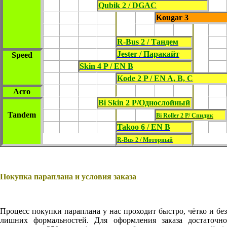
Qubik 2 / DGAC
Kougar 3
R-Bus 2 / Тандем
Jester / Паракайт
Speed
Skin 4 P / EN B
Kode 2 P / EN A, B, C
Acro
Bi Skin 2 P/Однослойный
Tandem
Bi Roller 2 P/ Спидик
Takoo 6 / EN B
R-Bus 2 / Моторный
Покупка параплана и условия заказа
Процесс покупки параплана у нас проходит быстро, чётко и без
лишних формальностей. Для оформления заказа достаточно