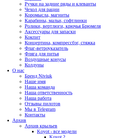
Ручки на задние ряды и клеванты
Чехол для рации
Коромысла, магниты
Карабины, мальи, софтлинки
Ролики, вертлюги, крючья Брюмеля
Аксессуары для запаски
Кокпит
Концертина, компрессбэг, стяжка
Флаг-ветроуказатель
Фляга для питья
Воздушные конусы
Колдуны
О нас
Бренд Niviuk
Наше имя
Наша команда
Наша ответственность
Наша работа
Отзывы пилотов
Мы в Telegram
Контакты
Архив
Архив крыльев
Koyot - все модели
Koyot 2