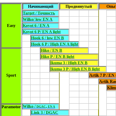
Начинающий
Продвинутый
Опы
Target / Точность
Wilko/ low EN A
Easy
Koyot 6 / EN A
Koyot 6 P/ EN A light
Hook 6 / low EN B
Hook 6 P / High EN A light
Hiko / EN B
Hiko P / EN B light
Ikuma 3 / High EN B
Ikuma 3 P / High EN B light
Sport
Artik 7 P / EN 
Artik Ra
Klim
Wilko /
,
Paramotor
DGAC
EN A
Link 3 / DGAC