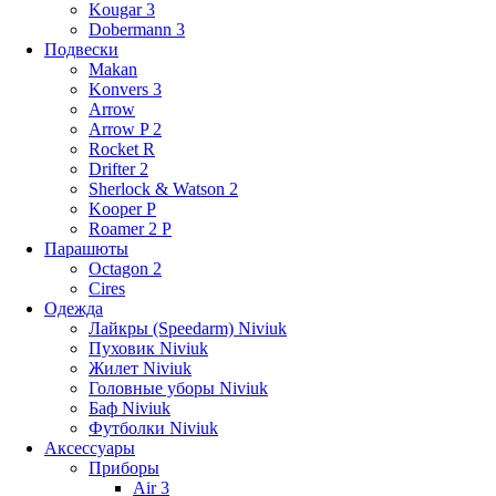
Kougar 3
Dobermann 3
Подвески
Makan
Konvers 3
Arrow
Arrow P 2
Rocket R
Drifter 2
Sherlock & Watson 2
Kooper P
Roamer 2 P
Парашюты
Octagon 2
Cires
Одежда
Лайкры (Speedarm) Niviuk
Пуховик Niviuk
Жилет Niviuk
Головные уборы Niviuk
Баф Niviuk
Футболки Niviuk
Аксессуары
Приборы
Air 3