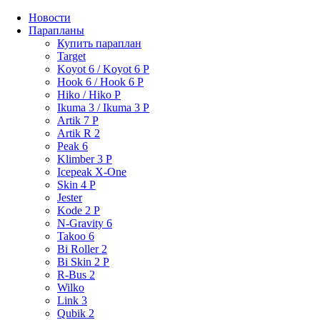
Новости
Парапланы
Купить параплан
Target
Koyot 6 / Koyot 6 P
Hook 6 / Hook 6 P
Hiko / Hiko P
Ikuma 3 / Ikuma 3 P
Artik 7 P
Artik R 2
Peak 6
Klimber 3 P
Icepeak X-One
Skin 4 P
Jester
Kode 2 P
N-Gravity 6
Takoo 6
Bi Roller 2
Bi Skin 2 P
R-Bus 2
Wilko
Link 3
Qubik 2