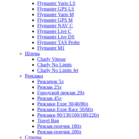
Flymaster Vario LS
Flymaster GPS LS
Flymaster Vario M
Flymaster GPS M
Flymaster NAV C
Flymaster Live C
Flymaster Live DS
Flymaster TAS Probe
Flymaster M1
Шлема
Charly Vitesse
Charly No Limits
Charly No Limits Jet
Рюкзаки
Рюкзачок 5л
Рюкзак 25л
Городской рюкзак 29л
Рюкзак 45л
Рюкзаки Expe 30/40/80л
Рюкзаки Expe Race 50/60л
Рюкзаки 90/130/160/180/220л
Travel Bag
Рюкзак-пончик 180л
Рюкзак-пончик 200л
Стропы