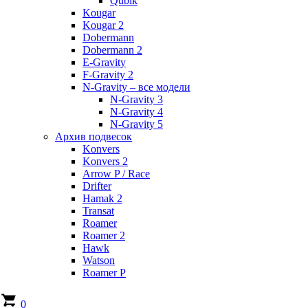
Qubik
Kougar
Kougar 2
Dobermann
Dobermann 2
E-Gravity
F-Gravity 2
N-Gravity – все модели
N-Gravity 3
N-Gravity 4
N-Gravity 5
Архив подвесок
Konvers
Konvers 2
Arrow P / Race
Drifter
Hamak 2
Transat
Roamer
Roamer 2
Hawk
Watson
Roamer P
0