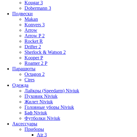
Kougar 3
Dobermann 3
Подвески
Makan
Konvers 3
Arrow
Arrow P 2
Rocket R
Drifter 2
Sherlock & Watson 2
Kooper P
Roamer 2 P
Парашюты
Octagon 2
Cires
Одежда
Лайкры (Speedarm) Niviuk
Пуховик Niviuk
Жилет Niviuk
Головные уборы Niviuk
Баф Niviuk
Футболки Niviuk
Аксессуары
Приборы
Air 3