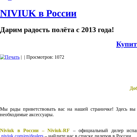
NIVIUK в России
Дарим радость полёта с 2013 года!
Купит
|
| Просмотров: 1072
Доб
Мы рады приветствовать вас на нашей страничке! Здесь вы 
необходимые аксессуары.
Niviuk в России – Niviuk-RF
– официальный дилер испанс
niviuk.com/en/dealers
– найдите нас в списке дилеров в России.