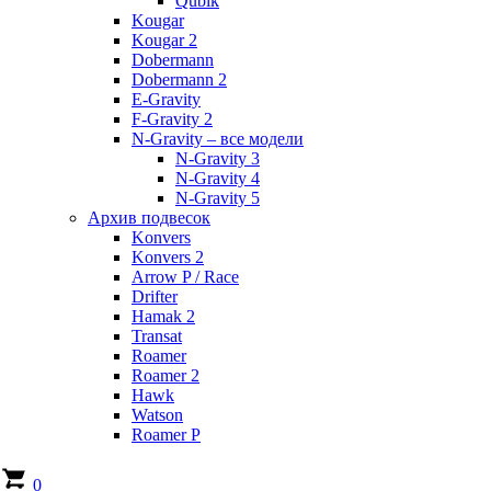
Qubik
Kougar
Kougar 2
Dobermann
Dobermann 2
E-Gravity
F-Gravity 2
N-Gravity – все модели
N-Gravity 3
N-Gravity 4
N-Gravity 5
Архив подвесок
Konvers
Konvers 2
Arrow P / Race
Drifter
Hamak 2
Transat
Roamer
Roamer 2
Hawk
Watson
Roamer P
0