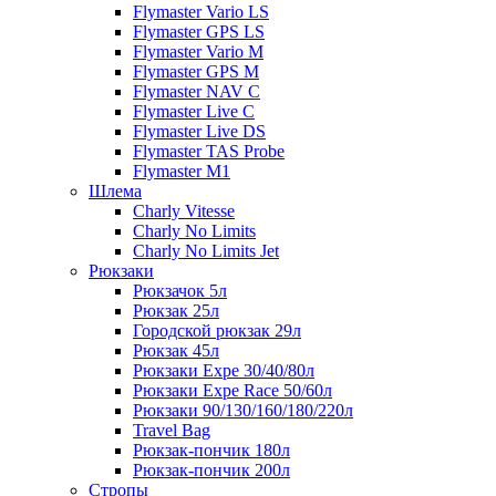
Flymaster Vario LS
Flymaster GPS LS
Flymaster Vario M
Flymaster GPS M
Flymaster NAV C
Flymaster Live C
Flymaster Live DS
Flymaster TAS Probe
Flymaster M1
Шлема
Charly Vitesse
Charly No Limits
Charly No Limits Jet
Рюкзаки
Рюкзачок 5л
Рюкзак 25л
Городской рюкзак 29л
Рюкзак 45л
Рюкзаки Expe 30/40/80л
Рюкзаки Expe Race 50/60л
Рюкзаки 90/130/160/180/220л
Travel Bag
Рюкзак-пончик 180л
Рюкзак-пончик 200л
Стропы