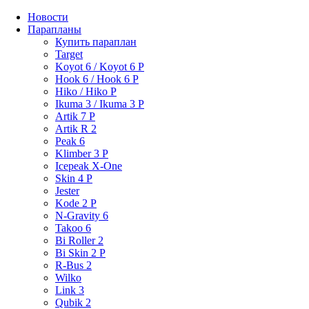
Новости
Парапланы
Купить параплан
Target
Koyot 6 / Koyot 6 P
Hook 6 / Hook 6 P
Hiko / Hiko P
Ikuma 3 / Ikuma 3 P
Artik 7 P
Artik R 2
Peak 6
Klimber 3 P
Icepeak X-One
Skin 4 P
Jester
Kode 2 P
N-Gravity 6
Takoo 6
Bi Roller 2
Bi Skin 2 P
R-Bus 2
Wilko
Link 3
Qubik 2