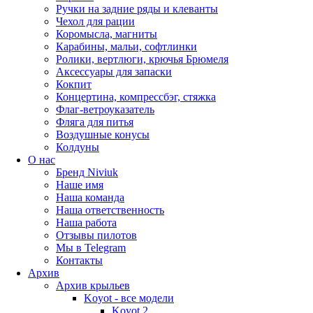
Ручки на задние ряды и клеванты
Чехол для рации
Коромысла, магниты
Карабины, мальи, софтлинки
Ролики, вертлюги, крючья Брюмеля
Аксессуары для запаски
Кокпит
Концертина, компрессбэг, стяжка
Флаг-ветроуказатель
Фляга для питья
Воздушные конусы
Колдуны
О нас
Бренд Niviuk
Наше имя
Наша команда
Наша ответственность
Наша работа
Отзывы пилотов
Мы в Telegram
Контакты
Архив
Архив крыльев
Koyot - все модели
Koyot 2