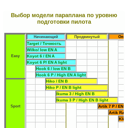
Выбор модели параплана по уровню
подготовки пилота
Начинающий
Продвинутый
Опы
Target / Точность
Wilko/ low EN A
Easy
Koyot 6 / EN A
Koyot 6 P/ EN A light
Hook 6 / low EN B
Hook 6 P / High EN A light
Hiko / EN B
Hiko P / EN B light
Ikuma 3 / High EN B
Ikuma 3 P / High EN B light
Sport
Artik 7 P / EN C
Artik Rac
Klim