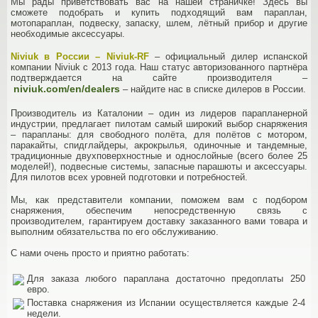
Мы рады приветствовать вас на нашей страничке! Здесь вы
сможете подобрать и купить подходящий вам параплан,
мотопараплан, подвеску, запаску, шлем, лётный прибор и другие
необходимые аксессуары.
Niviuk в России – Niviuk-RF
– официальный дилер испанской
компании Niviuk с 2013 года. Наш статус авторизованного партнёра
подтверждается на сайте производителя –
niviuk.com/en/dealers
– найдите нас в списке дилеров в России.
Производитель из Каталонии – один из лидеров парапланерной
индустрии, предлагает пилотам самый широкий выбор снаряжения
– парапланы: для свободного полёта, для полётов с мотором,
паракайты, спидглайдеры, акрокрылья, одиночные и тандемные,
традиционные двухповерхностные и однослойные (всего более 25
моделей!), подвесные системы, запасные парашюты и аксессуары.
Для пилотов всех уровней подготовки и потребностей.
Мы, как представители компании, поможем вам с подбором
снаряжения, обеспечим непосредственную связь с
производителем, гарантируем доставку заказанного вами товара и
выполним обязательства по его обслуживанию.
С нами очень просто и приятно работать:
Для заказа любого параплана достаточно предоплаты 250
евро.
Поставка снаряжения из Испании осуществляется каждые 2-4
недели.