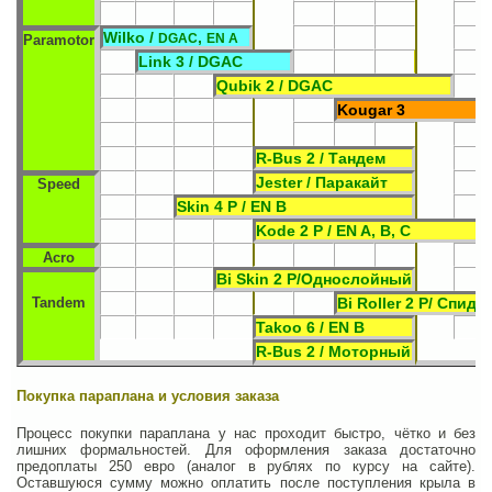
Wilko /
,
DGAC
EN A
Paramotor
Link 3 / DGAC
Qubik 2 / DGAC
Kougar 3
R-Bus 2 / Тандем
Jester / Паракайт
Speed
Skin 4 P / EN B
Kode 2 P / EN A, B, C
Acro
Bi Skin 2 P/Однослойный
Tandem
Bi Roller 2 P/ Спиди
Takoo 6 / EN B
R-Bus 2 / Моторный
Покупка параплана и условия заказа
Процесс покупки параплана у нас проходит быстро, чётко и без
лишних формальностей. Для оформления заказа достаточно
предоплаты 250 евро (аналог в рублях по курсу на сайте).
Оставшуюся сумму можно оплатить после поступления крыла в