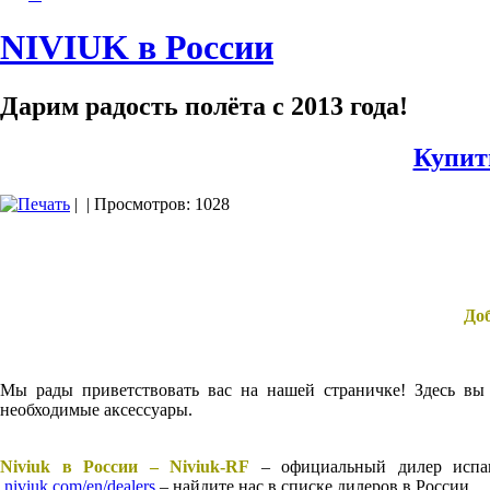
NIVIUK в России
Дарим радость полёта с 2013 года!
Купит
|
| Просмотров: 1028
Доб
Мы рады приветствовать вас на нашей страничке! Здесь вы 
необходимые аксессуары.
Niviuk в России – Niviuk-RF
– официальный дилер испанс
niviuk.com/en/dealers
– найдите нас в списке дилеров в России.