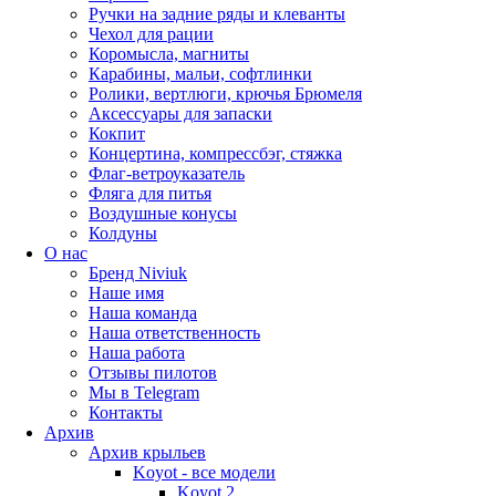
Ручки на задние ряды и клеванты
Чехол для рации
Коромысла, магниты
Карабины, мальи, софтлинки
Ролики, вертлюги, крючья Брюмеля
Аксессуары для запаски
Кокпит
Концертина, компрессбэг, стяжка
Флаг-ветроуказатель
Фляга для питья
Воздушные конусы
Колдуны
О нас
Бренд Niviuk
Наше имя
Наша команда
Наша ответственность
Наша работа
Отзывы пилотов
Мы в Telegram
Контакты
Архив
Архив крыльев
Koyot - все модели
Koyot 2