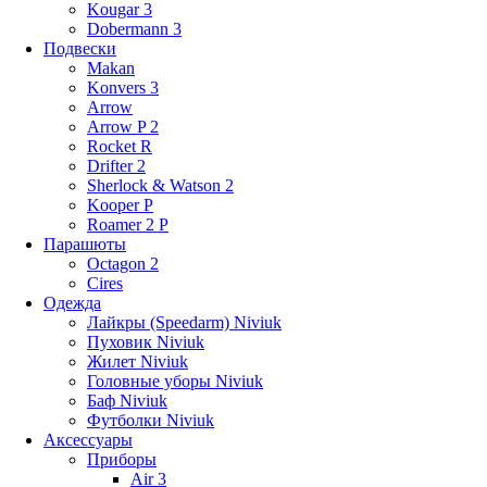
Kougar 3
Dobermann 3
Подвески
Makan
Konvers 3
Arrow
Arrow P 2
Rocket R
Drifter 2
Sherlock & Watson 2
Kooper P
Roamer 2 P
Парашюты
Octagon 2
Cires
Одежда
Лайкры (Speedarm) Niviuk
Пуховик Niviuk
Жилет Niviuk
Головные уборы Niviuk
Баф Niviuk
Футболки Niviuk
Аксессуары
Приборы
Air 3