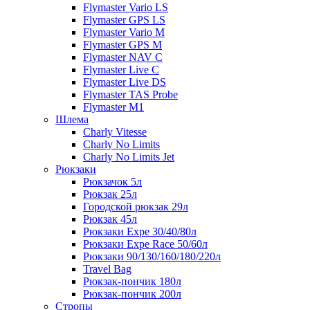
Flymaster Vario LS
Flymaster GPS LS
Flymaster Vario M
Flymaster GPS M
Flymaster NAV C
Flymaster Live C
Flymaster Live DS
Flymaster TAS Probe
Flymaster M1
Шлема
Charly Vitesse
Charly No Limits
Charly No Limits Jet
Рюкзаки
Рюкзачок 5л
Рюкзак 25л
Городской рюкзак 29л
Рюкзак 45л
Рюкзаки Expe 30/40/80л
Рюкзаки Expe Race 50/60л
Рюкзаки 90/130/160/180/220л
Travel Bag
Рюкзак-пончик 180л
Рюкзак-пончик 200л
Стропы