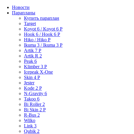
Новости
Парапланы
Купить параплан
Target
Koyot 6 / Koyot 6 P
Hook 6 / Hook 6 P
Hiko / Hiko P
Ikuma 3 / Ikuma 3 P
Artik 7 P
Artik R 2
Peak 6
Klimber 3 P
Icepeak X-One
Skin 4 P
Jester
Kode 2 P
N-Gravity 6
Takoo 6
Bi Roller 2
Bi Skin 2 P
R-Bus 2
Wilko
Link 3
Qubik 2