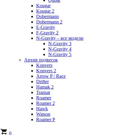
Qubik
Kougar
Kougar 2
Dobermann
Dobermann 2
E-Gravity
F-Gravity 2
N-Gravity – все модели
N-Gravity 3
N-Gravity 4
N-Gravity 5
Архив подвесок
Konvers
Konvers 2
Arrow P / Race
Drifter
Hamak 2
Transat
Roamer
Roamer 2
Hawk
Watson
Roamer P
0