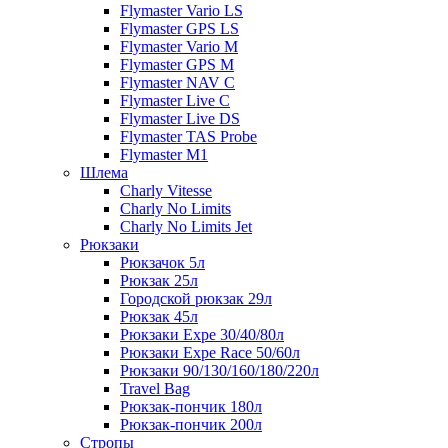
Flymaster Vario LS
Flymaster GPS LS
Flymaster Vario M
Flymaster GPS M
Flymaster NAV C
Flymaster Live C
Flymaster Live DS
Flymaster TAS Probe
Flymaster M1
Шлема
Charly Vitesse
Charly No Limits
Charly No Limits Jet
Рюкзаки
Рюкзачок 5л
Рюкзак 25л
Городской рюкзак 29л
Рюкзак 45л
Рюкзаки Expe 30/40/80л
Рюкзаки Expe Race 50/60л
Рюкзаки 90/130/160/180/220л
Travel Bag
Рюкзак-пончик 180л
Рюкзак-пончик 200л
Стропы