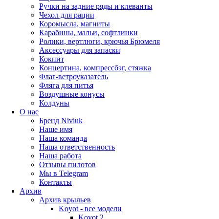
Ручки на задние ряды и клеванты
Чехол для рации
Коромысла, магниты
Карабины, мальи, софтлинки
Ролики, вертлюги, крючья Брюмеля
Аксессуары для запаски
Кокпит
Концертина, компрессбэг, стяжка
Флаг-ветроуказатель
Фляга для питья
Воздушные конусы
Колдуны
О нас
Бренд Niviuk
Наше имя
Наша команда
Наша ответственность
Наша работа
Отзывы пилотов
Мы в Telegram
Контакты
Архив
Архив крыльев
Koyot - все модели
Koyot 2