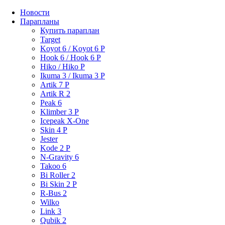
Новости
Парапланы
Купить параплан
Target
Koyot 6 / Koyot 6 P
Hook 6 / Hook 6 P
Hiko / Hiko P
Ikuma 3 / Ikuma 3 P
Artik 7 P
Artik R 2
Peak 6
Klimber 3 P
Icepeak X-One
Skin 4 P
Jester
Kode 2 P
N-Gravity 6
Takoo 6
Bi Roller 2
Bi Skin 2 P
R-Bus 2
Wilko
Link 3
Qubik 2