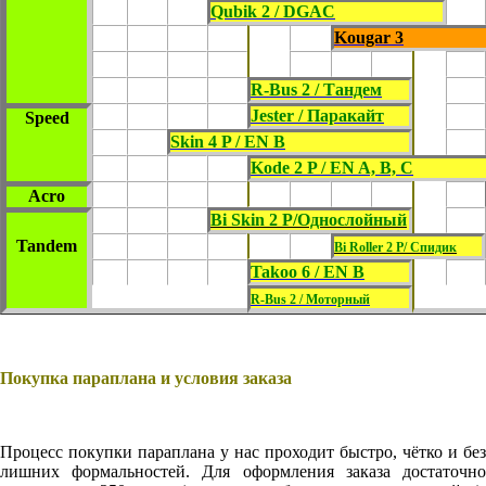
Qubik 2 / DGAC
Kougar 3
R-Bus 2 / Тандем
Jester / Паракайт
Speed
Skin 4 P / EN B
Kode 2 P / EN A, B, C
Acro
Bi Skin 2 P/Однослойный
Tandem
Bi Roller 2 P/ Спидик
Takoo 6 / EN B
R-Bus 2 / Моторный
Покупка параплана и условия заказа
Процесс покупки параплана у нас проходит быстро, чётко и без
лишних формальностей. Для оформления заказа достаточно