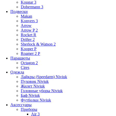
Kougar 3
Dobermann 3
Подвески
Makan
Konvers 3
Arrow
Arrow P 2
Rocket R
Drifter 2
Sherlock & Watson 2
Kooper P
Roamer 2 P
Парашюты
Octagon 2
Cires
Одежда
Лайкры (Speedarm) Niviuk
Пуховик Niviuk
Жилет Niviuk
Головные уборы Niviuk
Баф Niviuk
Футболки Niviuk
Аксессуары
Приборы
Air 3