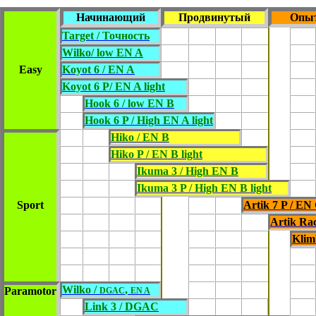
Начинающий
Продвинутый
Опы
Target / Точность
Wilko/ low EN A
Easy
Koyot 6 / EN A
Koyot 6 P/ EN A light
Hook 6 / low EN B
Hook 6 P / High EN A light
Hiko / EN B
Hiko P / EN B light
Ikuma 3 / High EN B
Ikuma 3 P / High EN B light
Sport
Artik 7 P / EN 
Artik Ra
Klim
Wilko /
,
Paramotor
DGAC
EN A
Link 3 / DGAC