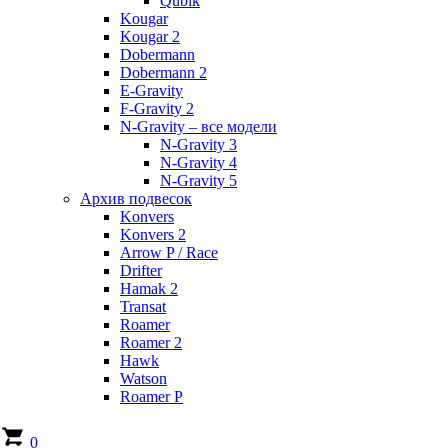
Qubik
Kougar
Kougar 2
Dobermann
Dobermann 2
E-Gravity
F-Gravity 2
N-Gravity – все модели
N-Gravity 3
N-Gravity 4
N-Gravity 5
Архив подвесок
Konvers
Konvers 2
Arrow P / Race
Drifter
Hamak 2
Transat
Roamer
Roamer 2
Hawk
Watson
Roamer P
0