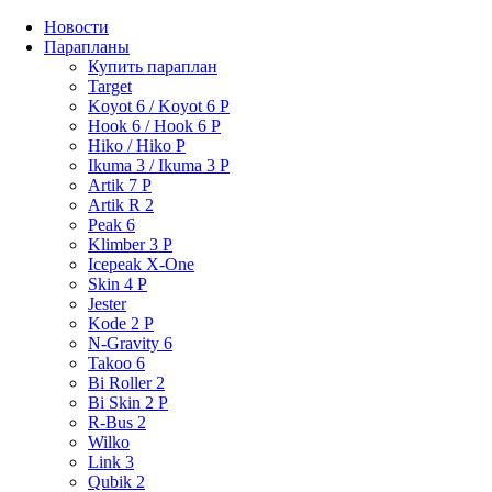
Новости
Парапланы
Купить параплан
Target
Koyot 6 / Koyot 6 P
Hook 6 / Hook 6 P
Hiko / Hiko P
Ikuma 3 / Ikuma 3 P
Artik 7 P
Artik R 2
Peak 6
Klimber 3 P
Icepeak X-One
Skin 4 P
Jester
Kode 2 P
N-Gravity 6
Takoo 6
Bi Roller 2
Bi Skin 2 P
R-Bus 2
Wilko
Link 3
Qubik 2