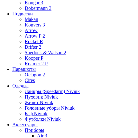
Kougar 3
Dobermann 3
Подвески
Makan
Konvers 3
Arrow
Arrow P 2
Rocket R
Drifter 2
Sherlock & Watson 2
Kooper P
Roamer 2 P
Парашюты
Octagon 2
Cires
Одежда
Лайкры (Speedarm) Niviuk
Пуховик Niviuk
Жилет Niviuk
Головные уборы Niviuk
Баф Niviuk
Футболки Niviuk
Аксессуары
Приборы
Air 3