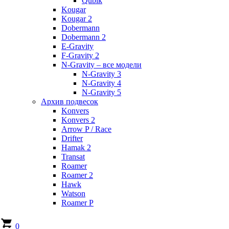
Qubik
Kougar
Kougar 2
Dobermann
Dobermann 2
E-Gravity
F-Gravity 2
N-Gravity – все модели
N-Gravity 3
N-Gravity 4
N-Gravity 5
Архив подвесок
Konvers
Konvers 2
Arrow P / Race
Drifter
Hamak 2
Transat
Roamer
Roamer 2
Hawk
Watson
Roamer P
0