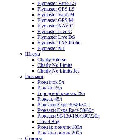
Flymaster Vario LS
Flymaster GPS LS
Flymaster Vario M
Flymaster GPS M
Flymaster NAV C
Flymaster Live C
Flymaster Live DS
Flymaster TAS Probe
Flymaster M1
Шлема
Charly Vitesse
Charly No Limits
Charly No Limits Jet
Рюкзаки
Рюкзачок 5л
Рюкзак 25л
Городской рюкзак 29л
Рюкзак 45л
Рюкзаки Expe 30/40/80л
Рюкзаки Expe Race 50/60л
Рюкзаки 90/130/160/180/220л
Travel Bag
Рюкзак-пончик 180л
Рюкзак-пончик 200л
Стропы