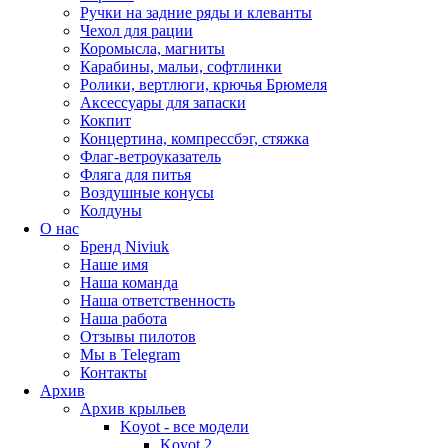
Ручки на задние ряды и клеванты
Чехол для рации
Коромысла, магниты
Карабины, мальи, софтлинки
Ролики, вертлюги, крючья Брюмеля
Аксессуары для запаски
Кокпит
Концертина, компрессбэг, стяжка
Флаг-ветроуказатель
Фляга для питья
Воздушные конусы
Колдуны
О нас
Бренд Niviuk
Наше имя
Наша команда
Наша ответственность
Наша работа
Отзывы пилотов
Мы в Telegram
Контакты
Архив
Архив крыльев
Koyot - все модели
Koyot 2