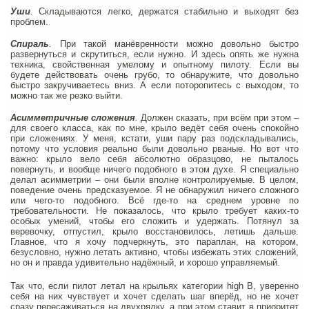
Уши
.
Складываются легко, держатся стабильно и выходят без
проблем.
Спираль
.
При такой манёвренности можно довольно быстро
развернуться и скрутиться, если нужно. И здесь опять же нужна
техника, свойственная умелому и опытному пилоту. Если вы
будете действовать очень грубо, то обнаружите, что довольно
быстро закручиваетесь вниз. А если поторопитесь с выходом, то
можно так же резко выйти.
Асимметричные сложения
.
Должен сказать, при всём при этом –
для своего класса, как по мне, крыло ведёт себя очень спокойно
при сложениях. У меня, кстати, уши пару раз подскладывались,
потому что условия реально были довольно рваные. Но вот что
важно: крыло вело себя абсолютно образцово, не пыталось
повернуть, и вообще ничего подобного в этом духе. Я специально
делал асимметрии – они были вполне контролируемые. В целом,
поведение очень предсказуемое. Я не обнаружил ничего сложного
или чего-то подобного. Всё где-то на среднем уровне по
требовательности. Не показалось, что крыло требует каких-то
особых умений, чтобы его сложить и удержать. Потянул за
веревочку, отпустил, крыло восстановилось, летишь дальше.
Главное, что я хочу подчеркнуть, это параплан, на котором,
безусловно, нужно летать активно, чтобы избежать этих сложений,
но он и правда удивительно надёжный, и хорошо управляемый.
Так что, если пилот летал на крыльях категории high B, уверенно
себя на них чувствует и хочет сделать шаг вперёд, но не хочет
сразу пересаживаться на двухрядку, а при этом ставит в приоритет