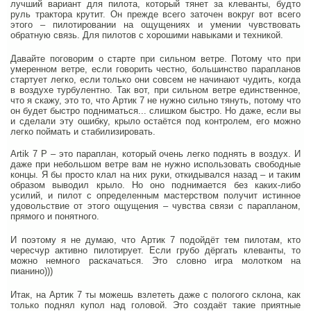
лучший вариант для пилота, который тянет за клеванты, будто
руль трактора крутит. Он прежде всего заточен вокруг вот всего
этого – пилотировании на ощущениях и умении чувствовать
обратную связь. Для пилотов с хорошими навыками и техникой.
Давайте поговорим о старте при сильном ветре. Потому что при
умеренном ветре, если говорить честно, большинство парапланов
стартует легко, если только они совсем не начинают чудить, когда
в воздухе турбулентно. Так вот, при сильном ветре единственное,
что я скажу, это то, что Артик 7 не нужно сильно тянуть, потому что
он будет быстро подниматься... слишком быстро. Но даже, если вы
и сделали эту ошибку, крыло остаётся под контролем, его можно
легко поймать и стабилизировать.
Artik 7 P – это параплан, который очень легко поднять в воздух. И
даже при небольшом ветре вам не нужно использовать свободные
концы. Я бы просто клал на них руки, откидывался назад – и таким
образом выводил крыло. Но оно поднимается без каких-либо
усилий, и пилот с определенным мастерством получит истинное
удовольствие от этого ощущения – чувства связи с парапланом,
прямого и понятного.
И поэтому я не думаю, что Артик 7 подойдёт тем пилотам, кто
чересчур активно пилотирует. Если грубо дёргать клеванты, то
можно немного раскачаться. Это словно игра молотком на
пианино)))
Итак, на Артик 7 ты можешь взлететь даже с пологого склона, как
только поднял купол над головой. Это создаёт такие приятные