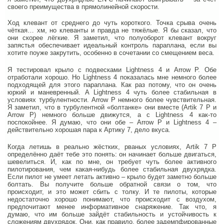
своего преимущества в прямолинейной скорости.
Ход клевант от среднего до чуть короткого. Точка срыва очень
чёткая… хм, но клеванты и правда не тяжёлые. Я бы сказал, что
они скорее лёгкие. Я заметил, что полуоборот клевант вокруг
запястья обеспечивает идеальный контроль параплана, если вы
хотите поуже закрутить, особенно в сочетании со смещением веса.
Я тестировал крыло с подвесками Lightness 4 и Arrow P. Обе
отработали хорошо. Но Lightness 4 показалась мне немного более
подходящей для этого параплана. Как раз потому, что он очень
юркий и маневренный. А Lightness 4 чуть более стабильная в
условиях турбулентности. Arrow P немного более чувствительная.
Я заметил, что в турбулентной «болтанке» они вместе (Artik 7 P и
Arrow P) немного больше движутся, а с Lightness 4 как-то
поспокойнее. Я думаю, что они обе – Arrow P и Lightness 4 –
действительно хорошая пара к Артику 7, дело вкуса.
Когда летишь в реально жёстких, рваных условиях, Artik 7 P
определённо даёт тебе это понять: он начинает больше двигаться,
шевелиться. И, как по мне, он требует чуть более активного
пилотирования, чем какая-нибудь более стабильная двухрядка.
Если пилот не умеет летать активно – крыло будет заметно больше
болтать. Вы получите больше обратной связи о том, что
происходит, и это может сбить с толку. И те пилоты, которые
недостаточно хорошо понимают, что происходит с воздухом,
предпочитают менее информативное снаряжение. Так что, я
думаю, что им больше зайдёт стабильность и устойчивость к
сложениям двухрядок. Они, как правило, более задемпфированные