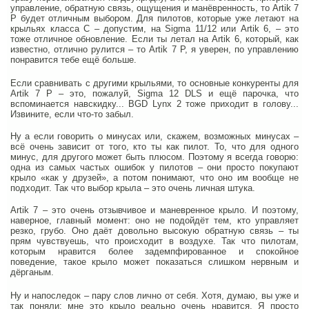
управление, обратную связь, ощущения и манёвренность, то Artik 7
P будет отличным выбором. Для пилотов, которые уже летают на
крыльях класса С – допустим, на Sigma 11/12 или Artik 6, – это
тоже отличное обновление. Если ты летал на Artik 6, который, как
известно, отлично рулится – то Artik 7 P, я уверен, по управлению
понравится тебе ещё больше.
Если сравнивать с другими крыльями, то основные конкуренты для
Artik 7 P – это, пожалуй, Sigma 12 DLS и ещё парочка, что
вспоминается навскидку... BGD Lynx 2 тоже приходит в голову...
Извините, если что-то забыл.
Ну а если говорить о минусах или, скажем, возможных минусах –
всё очень зависит от того, кто ты как пилот. То, что для одного
минус, для другого может быть плюсом. Поэтому я всегда говорю:
одна из самых частых ошибок у пилотов – они просто покупают
крыло «как у друзей», а потом понимают, что оно им вообще не
подходит. Так что выбор крыла – это очень личная штука.
Artik 7 – это очень отзывчивое и маневренное крыло. И поэтому,
наверное, главный момент: оно не подойдёт тем, кто управляет
резко, грубо. Оно даёт довольно высокую обратную связь – ты
прям чувствуешь, что происходит в воздухе. Так что пилотам,
которым нравится более задемпфированное и спокойное
поведение, такое крыло может показаться слишком нервным и
дёрганым.
Ну и напоследок – пару слов лично от себя. Хотя, думаю, вы уже и
так поняли: мне это крыло реально очень нравится. Я просто