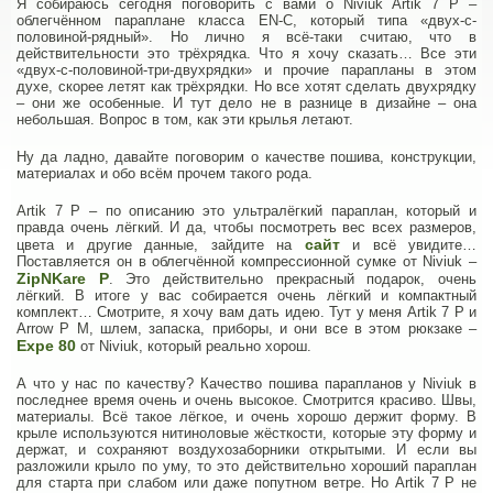
Я собираюсь сегодня поговорить с вами о Niviuk Artik 7 P –
облегчённом параплане класса EN-C, который типа «двух-с-
половиной-рядный». Но лично я всё-таки считаю, что в
действительности это трёхрядка. Что я хочу сказать… Все эти
«двух-с-половиной-три-двухрядки» и прочие парапланы в этом
духе, скорее летят как трёхрядки. Но все хотят сделать двухрядку
– они же особенные. И тут дело не в разнице в дизайне – она
небольшая. Вопрос в том, как эти крылья летают.
Ну да ладно, давайте поговорим о качестве пошива, конструкции,
материалах и обо всём прочем такого рода.
Artik 7 P – по описанию это ультралёгкий параплан, который и
правда очень лёгкий. И да, чтобы посмотреть вес всех размеров,
сайт
цвета и другие данные, зайдите на
и всё увидите…
Поставляется он в облегчённой компрессионной сумке от Niviuk –
ZipNKare P
. Это действительно прекрасный подарок, очень
лёгкий. В итоге у вас собирается очень лёгкий и компактный
комплект… Смотрите, я хочу вам дать идею. Тут у меня Artik 7 P и
Arrow P M, шлем, запаска, приборы, и они все в этом рюкзаке –
Expe 80
от Niviuk, который реально хорош.
А что у нас по качеству? Качество пошива парапланов у Niviuk в
последнее время очень и очень высокое. Смотрится красиво. Швы,
материалы. Всё такое лёгкое, и очень хорошо держит форму. В
крыле используются нитиноловые жёсткости, которые эту форму и
держат, и сохраняют воздухозаборники открытыми. И если вы
разложили крыло по уму, то это действительно хороший параплан
для старта при слабом или даже попутном ветре. Но Artik 7 P не