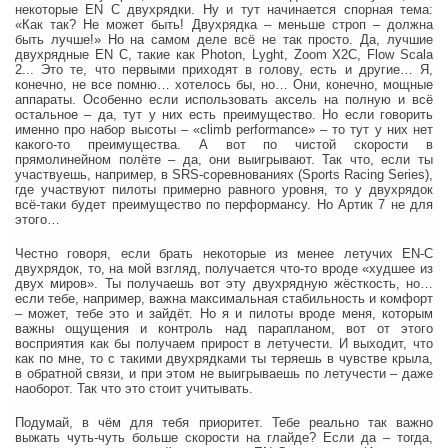
некоторые EN C двухрядки. Ну и тут начинается спорная тема:
«Как так? Не может быть! Двухрядка – меньше строп – должна
быть лучше!» Но на самом деле всё не так просто. Да, лучшие
двухрядные EN C, такие как Photon, Lyght, Zoom X2C, Flow Scala
2... Это те, что первыми приходят в голову, есть и другие… Я,
конечно, не все помню… хотелось бы, но… Они, конечно, мощные
аппараты. Особенно если использовать аксель на полную и всё
остальное – да, тут у них есть преимущество. Но если говорить
именно про набор высоты – «climb performance» – то тут у них нет
какого-то преимущества. А вот по чистой скорости в
прямолинейном полёте – да, они выигрывают. Так что, если ты
участвуешь, например, в SRS-соревнованиях (Sports Racing Series),
где участвуют пилоты примерно равного уровня, то у двухрядок
всё-таки будет преимущество по перформансу. Но Артик 7 не для
этого…
Честно говоря, если брать некоторые из менее летучих EN-C
двухрядок, то, на мой взгляд, получается что-то вроде «худшее из
двух миров». Ты получаешь вот эту двухрядную жёсткость, но…
если тебе, например, важна максимальная стабильность и комфорт
– может, тебе это и зайдёт. Но я и пилоты вроде меня, которым
важны ощущения и контроль над парапланом, вот от этого
восприятия как бы получаем прирост в летучести. И выходит, что
как по мне, то с такими двухрядками ты теряешь в чувстве крыла,
в обратной связи, и при этом не выигрываешь по летучести – даже
наоборот. Так что это стоит учитывать.
Подумай, в чём для тебя приоритет. Тебе реально так важно
выжать чуть-чуть больше скорости на глайде? Если да – тогда,