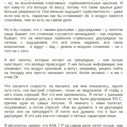
– ну, за исключением спортивных, соревновательных крыльев. И
вот кому-то это больше по вкусу, потому что такие крылья дают
больше уверенности. Они меньше ощущают турбулентность – даже
если она есть, параплан как бы сглаживает её, и воздух кажется
спокойнее, чем он есть на самом деле.
Но я бы сказал, что с такими крыльями – двухрядками – у пилотов
чаще бывает, что сложение случается неожиданно – как сюрприз.
Бывает, что на некоторых наиболее стабильных двухрядках ты
летишь с ощущением, что всё очень надёжно, всё такое
монолитное… и вдруг – бац – резкое и мощное сложение – ни с
того ни с сего.
А вот пилоты, которые летают на трёхрядках, – они лучше
чувствуют, что вообще происходит. У них больше информации, они
понимают, что воздух хреновый, и могут, например, решить пойти
на посадку или просто начинают лететь более активно – и им с
этим Ok.
Что касается скорости, на балансе, как мне показалось, крыло
чуть-чуть «на быстрой стороне», точно не медленное. И глайд у
него очень хороший. Вот что мне запомнилось. Я летал с разными
пилотами в разные дни, и у многих из них были двухрядные EN C,
причём одни из самых летучих. Я немного с ними полетал,
посравнивал, а потом спросил: «Как вы думаете, я на двухрядке
летал или на трёхрядке?» И почти все думали, что я был на
двухрядке. И это уже кое-что говорит о лётных характеристиках.
Я абсолютно уверен, что Artik 7 P на самом деле летит лучше, чем