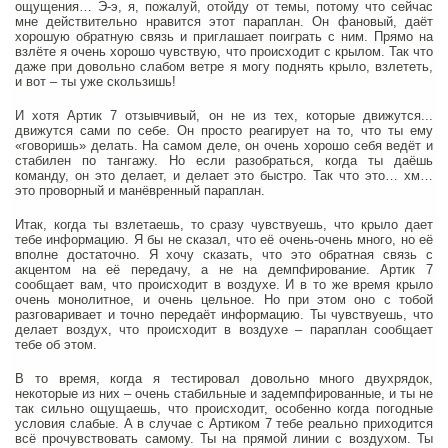
ощущения… Э-э, я, пожалуй, отойду от темы, потому что сейчас
мне действительно нравится этот параплан. Он фановый, даёт
хорошую обратную связь и приглашает поиграть с ним. Прямо на
взлёте я очень хорошо чувствую, что происходит с крылом. Так что
даже при довольно слабом ветре я могу поднять крыло, взлететь,
и вот – ты уже скользишь!
И хотя Артик 7 отзывчивый, он не из тех, которые движутся...
движутся сами по себе. Он просто реагирует на то, что ты ему
«говоришь» делать. На самом деле, он очень хорошо себя ведёт и
стабилен по тангажу. Но если разобраться, когда ты даёшь
команду, он это делает, и делает это быстро. Так что это… хм…
это проворный и манёвренный параплан.
Итак, когда ты взлетаешь, то сразу чувствуешь, что крыло дает
тебе информацию. Я бы не сказал, что её очень-очень много, но её
вполне достаточно. Я хочу сказать, что это обратная связь с
акцентом на её передачу, а не на демпфирование. Артик 7
сообщает вам, что происходит в воздухе. И в то же время крыло
очень монолитное, и очень цельное. Но при этом оно с тобой
разговаривает и точно передаёт информацию. Ты чувствуешь, что
делает воздух, что происходит в воздухе – параплан сообщает
тебе об этом.
В то время, когда я тестировал довольно много двухрядок,
некоторые из них – очень стабильные и задемпфированные, и ты не
так сильно ощущаешь, что происходит, особенно когда погодные
условия слабые. А в случае с Артиком 7 тебе реально приходится
всё прочувствовать самому. Ты на прямой линии с воздухом. Ты