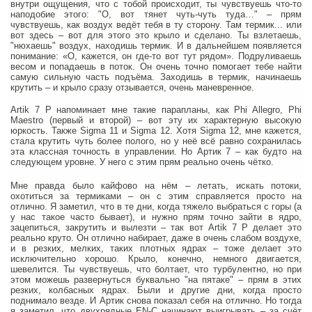
внутри ощущения, что с тобой происходит, ты чувствуешь что-то
наподобие этого: "О, вот тянет чуть-чуть туда…" – прям
чувствуешь, как воздух ведёт тебя в ту сторону. Там термик... или
вот здесь – вот для этого это крыло и сделано. Ты взлетаешь,
"нюхаешь" воздух, находишь термик. И в дальнейшем появляется
понимание: «О, кажется, он где-то вот тут рядом». Подруливаешь
весом и попадаешь в поток. Он очень точно помогает тебе найти
самую сильную часть подъёма. Заходишь в термик, начинаешь
крутить – и крыло сразу отзывается, очень маневренное.
Artik 7 P напоминает мне такие парапланы, как Phi Allegro, Phi
Maestro (первый и второй) – вот эту их характерную высокую
юркость. Также Sigma 11 и Sigma 12. Хотя Sigma 12, мне кажется,
стала крутить чуть более полого, но у неё всё равно сохранилась
эта классная точность в управлении. Но Артик 7 – как будто на
следующем уровне. У него с этим прям реально очень чётко.
Мне правда было кайфово на нём – летать, искать потоки,
охотиться за термиками – он с этим справляется просто на
отлично. Я заметил, что в те дни, когда тяжело выбраться с горы (а
у нас такое часто бывает), и нужно прям точно зайти в ядро,
зацепиться, закрутить и вылезти – так вот Artik 7 P делает это
реально круто. Он отлично набирает, даже в очень слабом воздухе,
и в резких, мелких, таких плотных ядрах – тоже делает это
исключительно хорошо. Крыло, конечно, немного двигается,
шевелится. Ты чувствуешь, что болтает, что турбулентно, но при
этом можешь развернуться буквально "на пятаке" – прям в этих
резких, колбасных ядрах. Были и другие дни, когда просто
поднимало везде. И Артик снова показал себя на отлично. Но тогда
я заметил, что двухрядные EN-C начинают выигрывать – за счёт