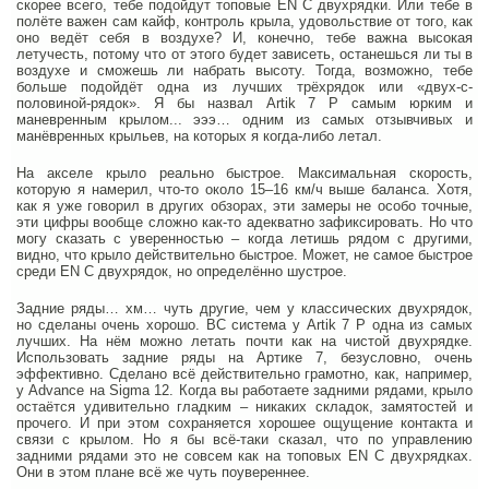
скорее всего, тебе подойдут топовые EN C двухрядки. Или тебе в
полёте важен сам кайф, контроль крыла, удовольствие от того, как
оно ведёт себя в воздухе? И, конечно, тебе важна высокая
летучесть, потому что от этого будет зависеть, останешься ли ты в
воздухе и сможешь ли набрать высоту. Тогда, возможно, тебе
больше подойдёт одна из лучших трёхрядок или «двух-с-
половиной-рядок». Я бы назвал Artik 7 P самым юрким и
маневренным крылом... эээ… одним из самых отзывчивых и
манёвренных крыльев, на которых я когда-либо летал.
На акселе крыло реально быстрое. Максимальная скорость,
которую я намерил, что-то около 15–16 км/ч выше баланса. Хотя,
как я уже говорил в других обзорах, эти замеры не особо точные,
эти цифры вообще сложно как-то адекватно зафиксировать. Но что
могу сказать с уверенностью – когда летишь рядом с другими,
видно, что крыло действительно быстрое. Может, не самое быстрое
среди EN C двухрядок, но определённо шустрое.
Задние ряды… хм… чуть другие, чем у классических двухрядок,
но сделаны очень хорошо. ВС система у Artik 7 P одна из самых
лучших. На нём можно летать почти как на чистой двухрядке.
Использовать задние ряды на Артике 7, безусловно, очень
эффективно. Сделано всё действительно грамотно, как, например,
у Advance на Sigma 12. Когда вы работаете задними рядами, крыло
остаётся удивительно гладким – никаких складок, замятостей и
прочего. И при этом сохраняется хорошее ощущение контакта и
связи с крылом. Но я бы всё-таки сказал, что по управлению
задними рядами это не совсем как на топовых EN C двухрядках.
Они в этом плане всё же чуть поувереннее.