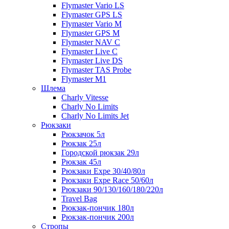
Flymaster Vario LS
Flymaster GPS LS
Flymaster Vario M
Flymaster GPS M
Flymaster NAV C
Flymaster Live C
Flymaster Live DS
Flymaster TAS Probe
Flymaster M1
Шлема
Charly Vitesse
Charly No Limits
Charly No Limits Jet
Рюкзаки
Рюкзачок 5л
Рюкзак 25л
Городской рюкзак 29л
Рюкзак 45л
Рюкзаки Expe 30/40/80л
Рюкзаки Expe Race 50/60л
Рюкзаки 90/130/160/180/220л
Travel Bag
Рюкзак-пончик 180л
Рюкзак-пончик 200л
Стропы