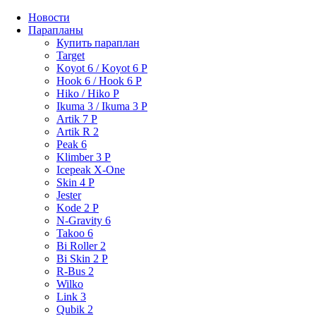
Новости
Парапланы
Купить параплан
Target
Koyot 6 / Koyot 6 P
Hook 6 / Hook 6 P
Hiko / Hiko P
Ikuma 3 / Ikuma 3 P
Artik 7 P
Artik R 2
Peak 6
Klimber 3 P
Icepeak X-One
Skin 4 P
Jester
Kode 2 P
N-Gravity 6
Takoo 6
Bi Roller 2
Bi Skin 2 P
R-Bus 2
Wilko
Link 3
Qubik 2