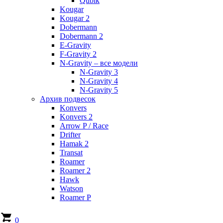
Qubik
Kougar
Kougar 2
Dobermann
Dobermann 2
E-Gravity
F-Gravity 2
N-Gravity – все модели
N-Gravity 3
N-Gravity 4
N-Gravity 5
Архив подвесок
Konvers
Konvers 2
Arrow P / Race
Drifter
Hamak 2
Transat
Roamer
Roamer 2
Hawk
Watson
Roamer P
0