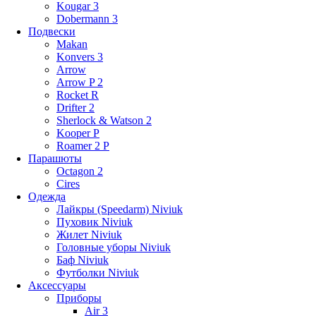
Kougar 3
Dobermann 3
Подвески
Makan
Konvers 3
Arrow
Arrow P 2
Rocket R
Drifter 2
Sherlock & Watson 2
Kooper P
Roamer 2 P
Парашюты
Octagon 2
Cires
Одежда
Лайкры (Speedarm) Niviuk
Пуховик Niviuk
Жилет Niviuk
Головные уборы Niviuk
Баф Niviuk
Футболки Niviuk
Аксессуары
Приборы
Air 3