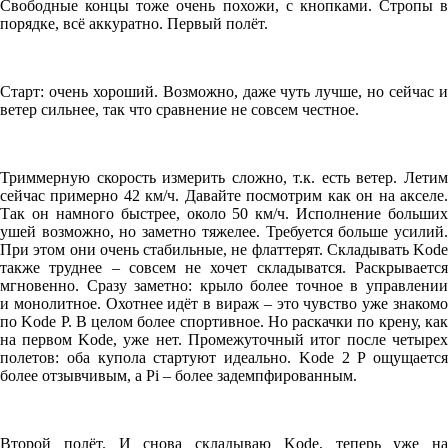
Свободные концы тоже очень похожи, с кнопками. Стропы в
порядке, всё аккуратно. Первый полёт.
Старт: очень хороший. Возможно, даже чуть лучше, но сейчас и
ветер сильнее, так что сравнение не совсем честное.
Триммерную скорость измерить сложно, т.к. есть ветер. Летим
сейчас примерно 42 км/ч. Давайте посмотрим как он на акселе.
Так он намного быстрее, около 50 км/ч. Исполнение больших
ушей возможно, но заметно тяжелее. Требуется больше усилий.
При этом они очень стабильные, не флаттерят. Складывать Kode
также труднее – совсем не хочет складыватся. Раскрывается
мгновенно. Сразу заметно: крыло более точное в управлении
и монолитное. Охотнее идёт в вираж – это чувство уже знакомо
по Kode P. В целом более спортивное. Но раскачки по крену, как
на первом Kode, уже нет. Промежуточный итог после четырех
полетов: оба купола стартуют идеально. Kode 2 P ощущается
более отзывчивым, а Pi – более задемпфированным.
Второй полёт. И снова складываю Kode, теперь уже на