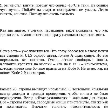
Я бы не стал тянуть, потому что сейчас -15°C в тени. На солнце
чуть лучше. Пойдём на старт и постараемся не упасть. Легко
сказать, конечно. Потому что очень скользко.
Как вы знаете, у лёгких парапланов такое покрытие, что как
только есть немного снега, они сразу начинают скользить вниз.
Ветер есть – уже чувствуется. Что сразу бросается в глаза: почти
все стропы Pi ULS одного цвета, только A-ряды синие. Но это
нормально, всё понятно. Очень лёгкие свободные концы.
Клеванты крепятся на кнопки – как на и Pi 3 – клип-система,
которая лично мне больше нравится на Kode P. Не знаю, как на
новом Kode 2 P, посмотрим.
Размер 20, стропы выглядят нормально. С тестовыми крыльями
всегда дважды и трижды проверяешь, чтобы ничего не было
перекручено. Ветер сейчас усиливается – идеально для старта.
Всё – стропы готовы, свободные концы пристёгнуты, так же как
и акселератор. Перчатки толстые, чувствительность не