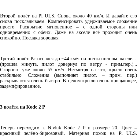
Второй полёт на Pi ULS. Снова около 40 км/ч. И давайте его
снова поскладываем. Компенсировать удерживаемое сложение
просто. Раскрытие мгновенное – с одной стороны или
одновременно с обеих. Даже на акселе всё проходит очень
спокойно. Посадка хорошая.
Третий полёт. Разогнался до ~44 км/ч на почти полном акселе...
(прошла минута, пилот довернул по ветру - прим.пер.)...
Скорость уже около 55 км/ч. Несмотря на это, крыло очень
стабильно. Сложения (выполняет пилот. – прим. пер.)
раскрываются очень быстро. В целом крыло очень прощающее,
задемпфированное.
3 полёта на Kode 2 P
Теперь переходим к Niviuk Kode 2 P в размере 20. Цвет –
красивый зелёно-бирюзовый. Материал похож на Pi ULS.