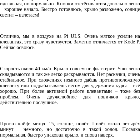
идеальная, но нормально. Кнопки отстёгиваются довольно легко
– хорошее начало. Быстро готовлюсь, крыло разложено, солнце
светит – взлетаем!
Отлично, мы в воздухе на Pi ULS. Очень мягкое усилие на
клевантах, это сразу чувствуется. Заметно отличается от Kode P.
Сейчас освоюсь.
Скорость около 40 км/ч. Крыло совсем не флаттерит. Уши легко
складываются и так же легко раскрываются. Нет раскачки, очень
стабильное. При сложениях немного даёшь противоположную
клеванту или подрабатываешь весом для удержания курса – всё
хорошо. При более активной работе клевантами – тоже без
проблем. Очень дружелюбное для новичков крыло,
действительно послушное.
Просто кайф: минус 15, солнце, полёт. Полёт около четырёх
минут – немного, но достаточно в такой холод. Посадка
нормальная, быстро упаковал крыло, и снова наверх.