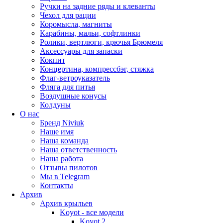
Ручки на задние ряды и клеванты
Чехол для рации
Коромысла, магниты
Карабины, мальи, софтлинки
Ролики, вертлюги, крючья Брюмеля
Аксессуары для запаски
Кокпит
Концертина, компрессбэг, стяжка
Флаг-ветроуказатель
Фляга для питья
Воздушные конусы
Колдуны
О нас
Бренд Niviuk
Наше имя
Наша команда
Наша ответственность
Наша работа
Отзывы пилотов
Мы в Telegram
Контакты
Архив
Архив крыльев
Koyot - все модели
Koyot 2