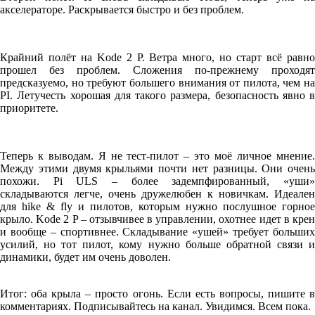
акселераторе. Раскрывается быстро и без проблем.
Крайний полёт на Kode 2 P. Ветра много, но старт всё равно
прошел без проблем. Сложения по-прежнему проходят
предсказуемо, но требуют большего внимания от пилота, чем на
PI. Летучесть хорошая для такого размера, безопасность явно в
приоритете.
Теперь к выводам. Я не тест-пилот – это моё личное мнение.
Между этими двумя крыльями почти нет разницы. Они очень
похожи. Pi ULS – более задемпфированный, «уши»
складываются легче, очень дружелюбен к новичкам. Идеален
для hike & fly и пилотов, которым нужно послушное горное
крыло. Kode 2 P – отзывчивее в управлении, охотнее идет в крен
и вообще – спортивнее. Складывание «ушей» требует больших
усилий, но тот пилот, кому нужно больше обратной связи и
динамики, будет им очень доволен.
Итог: оба крыла – просто огонь. Если есть вопросы, пишите в
комментариях. Подписывайтесь на канал. Увидимся. Всем пока.