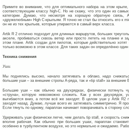
Примите во внимание, что для оптимального набора на этом крыле,
соответствующим классу high-C. Но не скажу, что это один из самы
категории. Думаю, что несмотря на хорошую обратную связь, A
«дружелюбным» High C-крыльям. Я точно не стал бы относить его к mid
он не из тех крыльев, которые упираются в самый верх класса.
Artik R 2 отлично подходит для длинных маршрутов, больших треугольн
акселе, пробиваться сквозь ветер или просто лететь на планке и з
этом плане. Artik создан для пилотов, которые действительно хотят
только возможно в этом классе. Для таких задач он определённо один
Техника снижения
Уши.
Мы поднялись высоко, начало затягивать в облако, надо снижатьс
большие уши – за внешние стропы А-ряда, так и «tip stall» за внешние 
Большие уши – как обычно на двухрядках, физически потянуть чу
«струна», которую невозможно сложить. Как у всех двухрядок, у
выгибаются вниз, а потом всё же заходят. В целом уши у Artik R2
заходят назад. Думаю, лучше всего их затягивать симметрично. Я про
Если тянуть по одному, параплан начинает поворачивать в сторону сл
Удерживать уши физически легче, чем делать tip stall, и скорость сн
вполне рабочая. Как обычно при больших ушах, параплан становит
особенно в турбулентном воздухе, но это нормально и ожидаемо. Раб