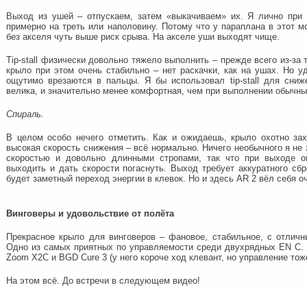
Выход из ушей – отпускаем, затем «выкачиваем» их. Я лично при
примерно на треть или наполовину. Потому что у параплана в этот м
без акселя чуть выше риск срыва. На акселе уши выходят чище.
Tip-stall физически довольно тяжело выполнить – прежде всего из-за
крыло при этом очень стабильно – нет раскачки, как на ушах. Но 
ощутимо врезаются в пальцы. Я бы использовал tip-stall для сниж
велика, и значительно менее комфортная, чем при выполнении обычн
Спираль.
В целом особо нечего отметить. Как и ожидаешь, крыло охотно зах
высокая скорость снижения – всё нормально. Ничего необычного я не
скоростью и довольно длинными стропами, так что при выходе о
выходить и дать скорости погаснуть. Выход требует аккуратного сбр
будет заметный переход энергии в клевок. Но и здесь AR 2 вёл себя о
Винговеры и удовольствие от полёта
Прекрасное крыло для винговеров – фановое, стабильное, с отличн
Одно из самых приятных по управляемости среди двухрядных EN C. 
Zoom X2C и BGD Cure 3 (у него короче ход клевант, но управление тож
На этом всё. До встречи в следующем видео!