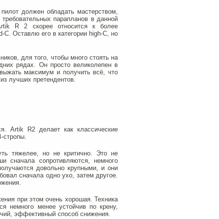
 пилот должен обладать мастерством,
х требовательных парапланов в данной
rtik R 2 скорее относится к более
-C. Оставлю его в категории high-C, но
иков, для того, чтобы много стоять на
адних рядах. Он просто великолепен в
 выжать максимум и получить всё, что
 из лучших претендентов.
я. Artik R2 делает как классические
B-стропы.
ть тяжелее, но не критично. Это не
ши сначала сопротивляются, немного
 получаются довольно крупными, и они
бовал сначала одно ухо, затем другое.
ожения.
ижения при этом очень хорошая. Техника
ся немного менее устойчив по крену,
очий, эффективный способ снижения.