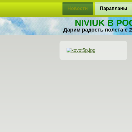
Новости
Парапланы
NIVIUK В Р
Дарим радость полёта с 2