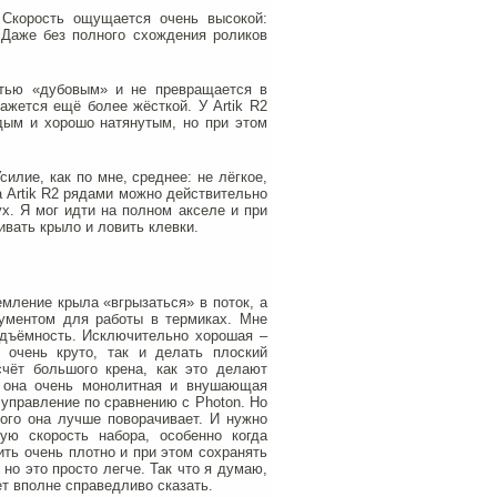
 Скорость ощущается очень высокой:
 Даже без полного схождения роликов
тью «дубовым» и не превращается в
кажется ещё более жёсткой. У Artik R2
дым и хорошо натянутым, но при этом
илие, как по мне, среднее: не лёгкое,
а Artik R2 рядами можно действительно
ух. Я мог идти на полном акселе и при
ивать крыло и ловить клевки.
емление крыла «вгрызаться» в поток, а
рументом для работы в термиках. Мне
подъёмность. Исключительно хорошая –
 очень круто, так и делать плоский
счёт большого крена, как это делают
, она очень монолитная и внушающая
 управление по сравнению с Photon. Но
того она лучше поворачивает. И нужно
ую скорость набора, особенно когда
ить очень плотно и при этом сохранять
но это просто легче. Так что я думаю,
т вполне справедливо сказать.