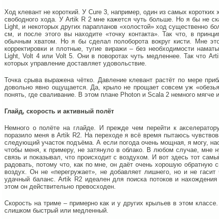
Ход клевант не короткий. У Cure 3, например, один из самых коротких
свободного хода. У Artik R 2 мне кажется чуть больше. Но я бы не ск
Light, и некоторых других парапланов «холостой» ход существенно бо
см, и после этого вы находите «точку контакта». Так что, в принц
обычным хватом. Но я бы сделал полоборота вокруг кисти. Мне это
корректировки и плотные, тугие виражи – без необходимости наматыв
Light, Volt 4 или Volt 5. Они в поворотах чуть медленнее. Так что Ar
которых управление доставляет удовольствие.
Точка срыва выражена чётко. Давление клевант растёт по мере приб
довольно явно ощущается. Да, крыло не прощает совсем уж «обезья
понять, где сваливание. В этом плане Photon и Scala 2 немного мягче
Глайд, скорость и активный полёт
Немного о полёте на глайде. И прежде чем перейти к акселератору
поразило меня в Artik R2. На переходе я всё время пытаюсь чувствов
следующий участок подъёма. А если погода очень мощная, я могу, нао
чтобы меня, к примеру, не затянуло в облако. В любом случае, мне 
связь и показывал, что происходит с воздухом. И вот здесь тот самы
радовать, потому что, как по мне, он даёт очень хорошую обратную с
воздух. Он не «перегружает», не добавляет лишнего, но и не гасит 
удачный баланс. Artik R2 идеален для поиска потоков и нахождени
этом он действительно превосходен.
Скорость на триме – примерно как и у других крыльев в этом классе
слишком быстрый или медленный.