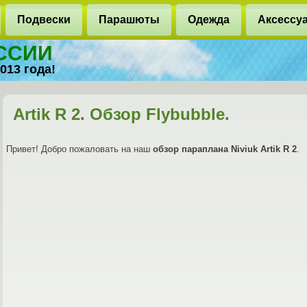
Подвески
Парашюты
Одежда
Аксессу
ОССИИ
013 года!
Artik R 2. Обзор Flybubble.
Привет! Добро пожаловать на наш
обзор параплана Niviuk Artik R 2
.