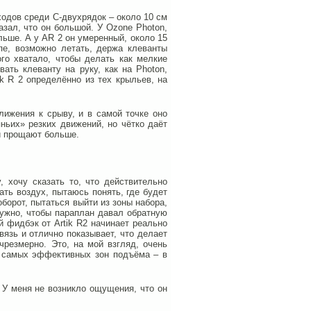
 ходов среди С-двухрядок – около 10 см
азал, что он большой. У Ozone Photon,
льше. А у AR 2 он умеренный, около 15
ипе, возможно летать, держа клеванты
го хватало, чтобы делать как мелкие
ать клеванту на руку, как на Photon,
tik R 2 определённо из тех крыльев, на
лижения к срыву, и в самой точке оно
ньих» резких движений, но чётко даёт
 и прощают больше.
, хочу сказать то, что действительно
ать воздух, пытаюсь понять, где будет
борот, пытаться выйти из зоны набора,
нужно, чтобы параплан давал обратную
й фидбэк от Artik R2 начинает реально
вязь и отлично показывает, что делает
чрезмерно. Это, на мой взгляд, очень
я самых эффективных зон подъёма – в
. У меня не возникло ощущения, что он