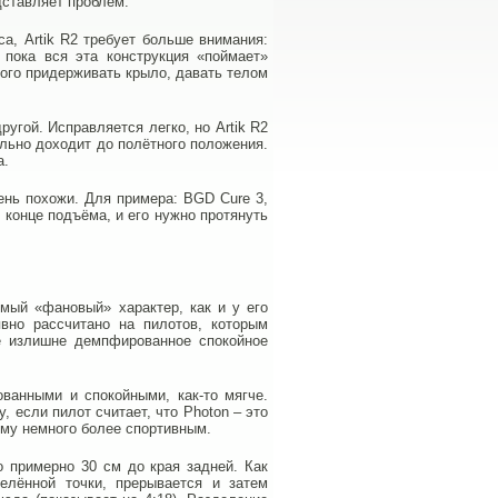
дставляет проблем.
а, Artik R2 требует больше внимания:
 пока вся эта конструкция «поймает»
ного придерживать крыло, давать телом
ругой. Исправляется легко, но Artik R2
ильно доходит до полётного положения.
а.
чень похожи. Для примера: BGD Cure 3,
 конце подъёма, и его нужно протянуть
омый «фановый» характер, как и у его
вно рассчитано на пилотов, которым
не излишне демпфированное спокойное
ванными и спокойными, как-то мягче.
, если пилот считает, что Photon – это
ему немного более спортивным.
о примерно 30 см до края задней. Как
елённой точки, прерывается и затем