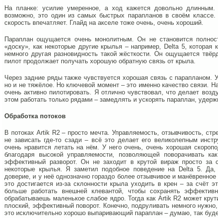
На планке: усилие умеренное, а ход кажется довольно длинным.
возможно, это один из самых быстрых парапланов в своём классе.
скорость впечатляет. Глайд на акселе тоже очень, очень хороший.
Параплан ощущается очень монолитным. Он не становится полнос
«доску», как некоторые другие крылья – например, Delta 5, которая 
немного другая разновидность такой жёсткости. Он ощущается твёр
пилот продолжает получать хорошую обратную связь от крыла.
Через задние ряды также чувствуется хорошая связь с парапланом. Ус
но и не тяжёлое. Но ключевой момент – это именно качество связи. Н
очень активно пилотировать. Я отлично чувствовал, что делает возд
этом работать только рядами – замедлять и ускорять параплан, удерж
Обработка потоков
В потоках Artik R2 – просто мечта. Управляемость, отзывчивость, стр
не зависать где-то сзади – всё это делает его великолепным инст
очень нравится летать на нём. У него очень, очень хорошая скоро
благодаря высокой управляемости, позволяющей поворачивать как
эффективный разворот. Он не заходит в крутой вираж просто за 
некоторые крылья. Я заметил подобное поведение на Delta 5. Да
доверие, и у неё однозначно гораздо более отзывчивое и манёвренное
это достигается из-за склонности крыла уходить в крен – за счёт э
больше работать внешней клевантой, чтобы сохранять эффективн
обрабатываешь маленькое слабое ядро. Тогда как Artik R2 может крут
плоский, эффективный поворот. Конечно, подруливать немного нужно, 
это исключительно хорошо выпаривающий параплан – думаю, так буде