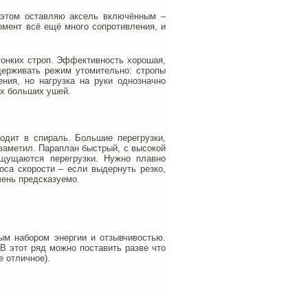
 этом оставляю аксель включённым –
омент всё ещё много сопротивления, и
 тонких строп. Эффективность хорошая,
удерживать режим утомительно: стропы
ения, но нагрузка на руки однозначно
ых больших ушей.
одит в спираль. Большие перегрузки,
 заметил. Параплан быстрый, с высокой
щущаются перегрузки. Нужно плавно
оса скорости – если выдернуть резко,
чень предсказуемо.
ым набором энергии и отзывчивостью.
В этот ряд можно поставить разве что
е отличное).