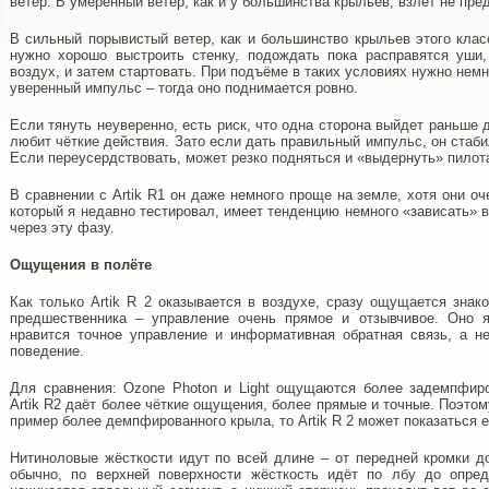
ветер. В умеренный ветер, как и у большинства крыльев, взлёт не пре
В сильный порывистый ветер, как и большинство крыльев этого класс
нужно хорошо выстроить стенку, подождать пока расправятся уши,
воздух, и затем стартовать. При подъёме в таких условиях нужно нем
уверенный импульс – тогда оно поднимается ровно.
Если тянуть неуверенно, есть риск, что одна сторона выйдет раньше д
любит чёткие действия. Зато если дать правильный импульс, он стаб
Если переусердствовать, может резко подняться и «выдернуть» пилот
В сравнении с Artik R1 он даже немного проще на земле, хотя они о
который я недавно тестировал, имеет тенденцию немного «зависать» в
через эту фазу.
Ощущения в полёте
Как только Artik R 2 оказывается в воздухе, сразу ощущается знак
предшественника – управление очень прямое и отзывчивое. Оно я
нравится точное управление и информативная обратная связь, а 
поведение.
Для сравнения: Ozone Photon и Light ощущаются более задемпфиро
Artik R2 даёт более чёткие ощущения, более прямые и точные. Поэтому
пример более демпфированного крыла, то Artik R 2 может показаться 
Нитиноловые жёсткости идут по всей длине – от передней кромки д
обычно, по верхней поверхности жёсткость идёт по лбу до опред