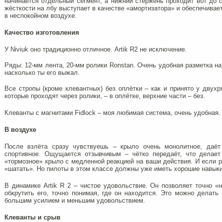
начинается отдельный сегмент, а нижний стержень проходит вот до с
жёсткости на лбу выступает в качестве «амортизатора» и обеспечивае
в неспокойном воздухе.
Качество изготовления
У Niviuk оно традиционно отличное. Artik R2 не исключение.
Ряды: 12-мм лента, 20-мм ролики Ronstan. Очень удобная разметка на
насколько ты его выжал.
Все стропы (кроме клевантных) без оплётки – как и принято у двухр
которые проходят через ролики, – в оплётке, верхние части – без.
Клеванты с магнитами Fidlock – моя любимая система, очень удобная.
В воздухе
После взлёта сразу чувствуешь – крыло очень монолитное, даёт
спортивное. Ощущается отзывчивым – чётко передаёт, что делает
«тормозное» крыло с медленной реакцией на ваши действия. И если р
«шатать». Но пилоты в этом классе должны уже иметь хорошие навыки
В динамике Artik R 2 – чистое удовольствие. Он позволяет точно 
обкрутить его, точно понимая, где он находится. Это можно делать
большим усилием и меньшим удовольствием.
Клеванты и срыв