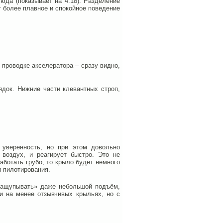
юда (показывает на 4:18). Разделение
т более плавное и спокойное поведение
 проводке акселератора – сразу видно,
ядок. Нижние части клевантных строп,
 уверенность, но при этом довольно
 воздух, и реагирует быстро. Это не
аботать грубо, то крыло будет немного
 пилотирования.
«нащупывать» даже небольшой подъём,
 и на менее отзывчивых крыльях, но с