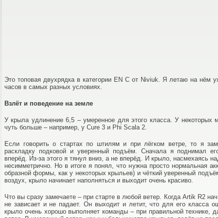
Это топовая двухрядка в категории EN C от Niviuk. Я летаю на нём 
часов в самых разных условиях.
Взлёт и поведение на земле
У крыла удлинение 6,5 – умеренное для этого класса. У некоторых 
чуть больше – например, у Cure 3 и Phi Scala 2.
Если говорить о стартах по штилям и при лёгком ветре, то я зам
раскладку подковой и уверенный подъём. Сначала я поднимал ег
вперёд. Из-за этого я тянул вниз, а не вперёд. И крыло, насмехаясь 
несимметрично. Но в итоге я понял, что нужна просто нормальная ак
образной формы, как у некоторых крыльев) и чёткий уверенный подъё
воздух, крыло начинает наполняться и выходит очень красиво.
Что вы сразу замечаете – при старте в любой ветер. Когда Artik R2 на
не зависает и не падает. Он выходит и летит, что для его класса 
крыло очень хорошо выполняет команды – при правильной технике, 