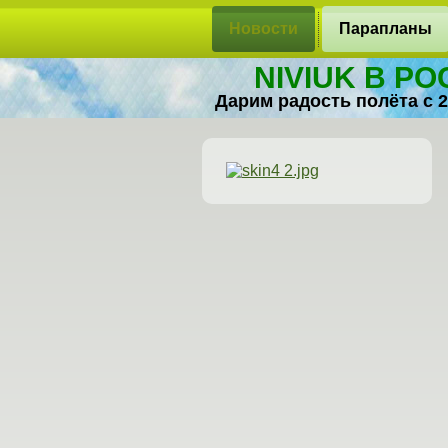
Новости
Парапланы
NIVIUK В Р
Дарим радость полёта с 2