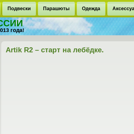
Подвески
Парашюты
Одежда
Аксессу
ОССИИ
013 года!
Artik R2 – старт на лебёдке.