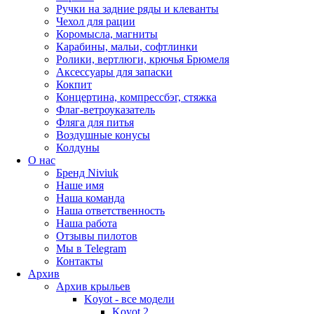
Ручки на задние ряды и клеванты
Чехол для рации
Коромысла, магниты
Карабины, мальи, софтлинки
Ролики, вертлюги, крючья Брюмеля
Аксессуары для запаски
Кокпит
Концертина, компрессбэг, стяжка
Флаг-ветроуказатель
Фляга для питья
Воздушные конусы
Колдуны
О нас
Бренд Niviuk
Наше имя
Наша команда
Наша ответственность
Наша работа
Отзывы пилотов
Мы в Telegram
Контакты
Архив
Архив крыльев
Koyot - все модели
Koyot 2