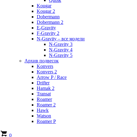
Qubik
Kougar
Kougar 2
Dobermann
Dobermann 2
E-Gravity
F-Gravity 2
N-Gravity – все модели
N-Gravity 3
N-Gravity 4
N-Gravity 5
Архив подвесок
Konvers
Konvers 2
Arrow P / Race
Drifter
Hamak 2
Transat
Roamer
Roamer 2
Hawk
Watson
Roamer P
0