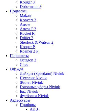
Kougar 3
Dobermann 3
Подвески
Makan
Konvers 3
Arrow
Arrow P 2
Rocket R
Drifter 2
Sherlock & Watson 2
Kooper P
Roamer 2 P
Парашюты
Octagon 2
Cires
Одежда
Лайкры (Speedarm) Niviuk
Пуховик Niviuk
Жилет Niviuk
Головные уборы Niviuk
Баф Niviuk
Футболки Niviuk
Аксессуары
Приборы
Air 3