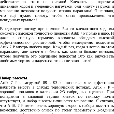
действительно этого не хватало! Клеванты с коротким
линейным ходом и умеренной нагрузкой, они «идут» за рукой и
мгновенно позволяют получить отклик параплана! Я не знаю,
что ещё нужно пилоту, чтобы стать продолжением его
невидимых крыльев!
В «дохлую» погоду при помощи 5-и см клевантного хода вы
сможете с высокой точностью провести Artik 7 P прямо в ядро. И
даже в сильную термичку клеванты обладают высокой
эффективностью, достаточной, чтобы немедленно поместить
Artik 7 P внутрь любого ядра. Каждый раз, когда я летаю на этом
параплане, мне хочется поймать как можно больше потоков,
чтобы получить это ощущение поворота! Это как закусывать
любимым тортом и надеяться, что он не закончится!
Набор высоты
.
Artik 7 P с загрузкой 89 - 93 кг позволял мне эффективно
набирать высоту в слабых термических потоках. Artik 7 P –
хороший поплавок в категории 2/3 гибридных «цешек». При
попадании в сильный термик клевок по тангажу почти
отсутствует, и набор высоты начинается мгновенно. Я считаю,
что Artik 7 P имеет очень хорошую скорость набора высоты и,
возможно, достаточно близок по этому параметру к 2-рядным