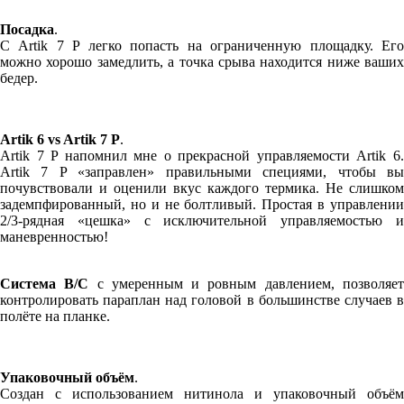
Посадка
.
С Artik 7 P легко попасть на ограниченную площадку. Его
можно хорошо замедлить, а точка срыва находится ниже ваших
бедер.
Artik 6 vs Artik 7 P
.
Artik 7 P напомнил мне о прекрасной управляемости Artik 6.
Artik 7 P «заправлен» правильными специями, чтобы вы
почувствовали и оценили вкус каждого термика. Не слишком
задемпфированный, но и не болтливый. Простая в управлении
2/3-рядная «цешка» с исключительной управляемостью и
маневренностью!
Система B/C
с умеренным и ровным давлением, позволяе
контролировать параплан над головой в большинстве случаев в
полёте на планке.
Упаковочный объём
.
Создан с использованием нитинола и упаковочный объём