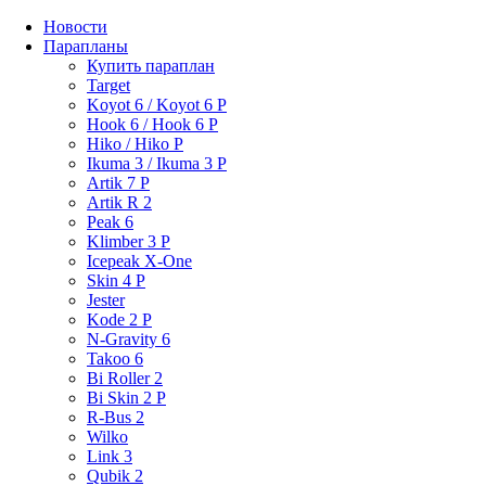
Новости
Парапланы
Купить параплан
Target
Koyot 6 / Koyot 6 P
Hook 6 / Hook 6 P
Hiko / Hiko P
Ikuma 3 / Ikuma 3 P
Artik 7 P
Artik R 2
Peak 6
Klimber 3 P
Icepeak X-One
Skin 4 P
Jester
Kode 2 P
N-Gravity 6
Takoo 6
Bi Roller 2
Bi Skin 2 P
R-Bus 2
Wilko
Link 3
Qubik 2