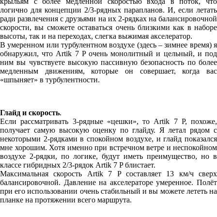
крыльям с более медленной скоростью входа в поток, что
логично для концепции 2/3-рядных парапланов. И, если летать
ради развлечения с друзьями на их 2-рядках на балансировочной
скорости, вы сможете оставаться очень близкими как в наборе
высоты, так и на переходах, слегка выжимая акселератор.
В умеренном или турбулентном воздухе (здесь – зимнее время) я
обнаружил, что Artik 7 P очень монолитный и цельный, и под
ним вы чувствуете высокую пассивную безопасность по более
медленным движениям, которые он совершает, когда вас
«шпыняет» в турбулентности.
Глайд и скорость
.
Если рассматривать 3-рядные «цешки», то Artik 7 P, похоже,
получает самую высокую оценку по глайду. Я летал рядом с
некоторыми 2-рядками в спокойном воздухе, и глайд показался
мне хорошим. Хотя именно при встречном ветре и неспокойном
воздухе 2-рядки, по логике, будут иметь преимущество, но в
классе гибридных 2/3-рядок Artik 7 P блистает.
Максимальная скорость Artik 7 P составляет 13 км/ч сверх
балансировочной. Давление на акселераторе умеренное. Полёт
при его использовании очень стабильный и вы можете лететь на
планке на протяжении всего маршрута.