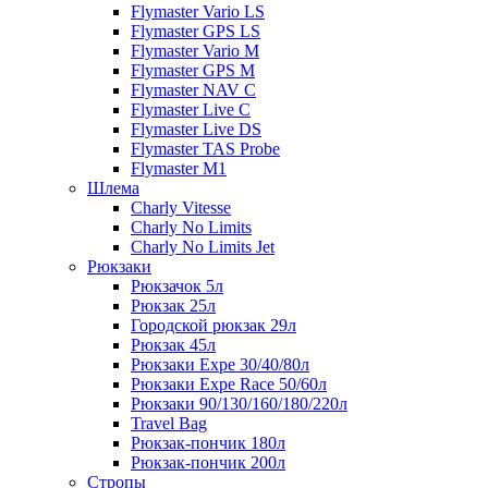
Flymaster Vario LS
Flymaster GPS LS
Flymaster Vario M
Flymaster GPS M
Flymaster NAV C
Flymaster Live C
Flymaster Live DS
Flymaster TAS Probe
Flymaster M1
Шлема
Charly Vitesse
Charly No Limits
Charly No Limits Jet
Рюкзаки
Рюкзачок 5л
Рюкзак 25л
Городской рюкзак 29л
Рюкзак 45л
Рюкзаки Expe 30/40/80л
Рюкзаки Expe Race 50/60л
Рюкзаки 90/130/160/180/220л
Travel Bag
Рюкзак-пончик 180л
Рюкзак-пончик 200л
Стропы