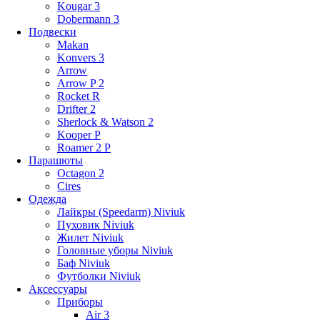
Kougar 3
Dobermann 3
Подвески
Makan
Konvers 3
Arrow
Arrow P 2
Rocket R
Drifter 2
Sherlock & Watson 2
Kooper P
Roamer 2 P
Парашюты
Octagon 2
Cires
Одежда
Лайкры (Speedarm) Niviuk
Пуховик Niviuk
Жилет Niviuk
Головные уборы Niviuk
Баф Niviuk
Футболки Niviuk
Аксессуары
Приборы
Air 3