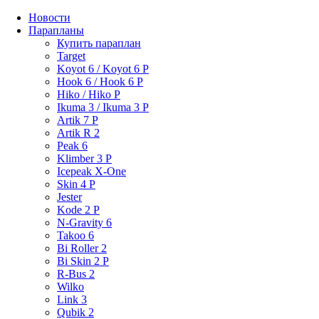
Новости
Парапланы
Купить параплан
Target
Koyot 6 / Koyot 6 P
Hook 6 / Hook 6 P
Hiko / Hiko P
Ikuma 3 / Ikuma 3 P
Artik 7 P
Artik R 2
Peak 6
Klimber 3 P
Icepeak X-One
Skin 4 P
Jester
Kode 2 P
N-Gravity 6
Takoo 6
Bi Roller 2
Bi Skin 2 P
R-Bus 2
Wilko
Link 3
Qubik 2