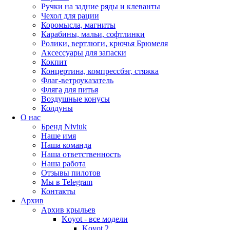
Ручки на задние ряды и клеванты
Чехол для рации
Коромысла, магниты
Карабины, мальи, софтлинки
Ролики, вертлюги, крючья Брюмеля
Аксессуары для запаски
Кокпит
Концертина, компрессбэг, стяжка
Флаг-ветроуказатель
Фляга для питья
Воздушные конусы
Колдуны
О нас
Бренд Niviuk
Наше имя
Наша команда
Наша ответственность
Наша работа
Отзывы пилотов
Мы в Telegram
Контакты
Архив
Архив крыльев
Koyot - все модели
Koyot 2