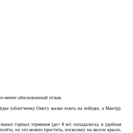
лее-менее обоснованный отзыв.
бёдке (облегченку Омегу жалко юзать на лебёдке, а Мантру
ильных горных термиков (до+ 8 м/с попадались), и удобная
полёта, но это можно простить, поскольку на акселе крыло,