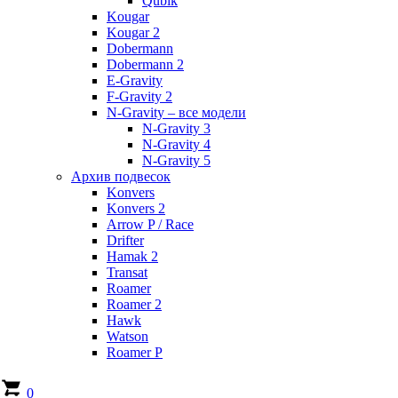
Qubik
Kougar
Kougar 2
Dobermann
Dobermann 2
E-Gravity
F-Gravity 2
N-Gravity – все модели
N-Gravity 3
N-Gravity 4
N-Gravity 5
Архив подвесок
Konvers
Konvers 2
Arrow P / Race
Drifter
Hamak 2
Transat
Roamer
Roamer 2
Hawk
Watson
Roamer P
0