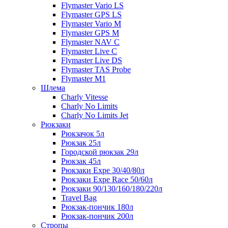
Flymaster Vario LS
Flymaster GPS LS
Flymaster Vario M
Flymaster GPS M
Flymaster NAV C
Flymaster Live C
Flymaster Live DS
Flymaster TAS Probe
Flymaster M1
Шлема
Charly Vitesse
Charly No Limits
Charly No Limits Jet
Рюкзаки
Рюкзачок 5л
Рюкзак 25л
Городской рюкзак 29л
Рюкзак 45л
Рюкзаки Expe 30/40/80л
Рюкзаки Expe Race 50/60л
Рюкзаки 90/130/160/180/220л
Travel Bag
Рюкзак-пончик 180л
Рюкзак-пончик 200л
Стропы