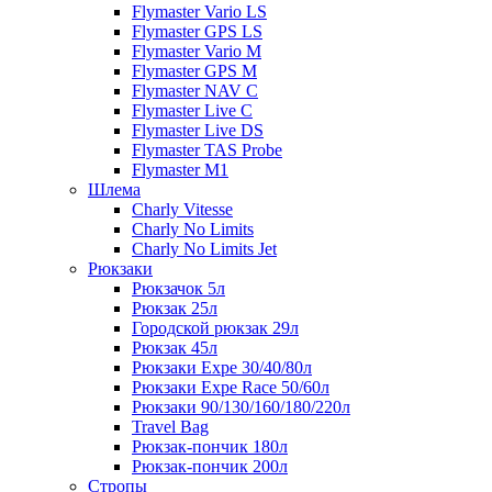
Flymaster Vario LS
Flymaster GPS LS
Flymaster Vario M
Flymaster GPS M
Flymaster NAV C
Flymaster Live C
Flymaster Live DS
Flymaster TAS Probe
Flymaster M1
Шлема
Charly Vitesse
Charly No Limits
Charly No Limits Jet
Рюкзаки
Рюкзачок 5л
Рюкзак 25л
Городской рюкзак 29л
Рюкзак 45л
Рюкзаки Expe 30/40/80л
Рюкзаки Expe Race 50/60л
Рюкзаки 90/130/160/180/220л
Travel Bag
Рюкзак-пончик 180л
Рюкзак-пончик 200л
Стропы