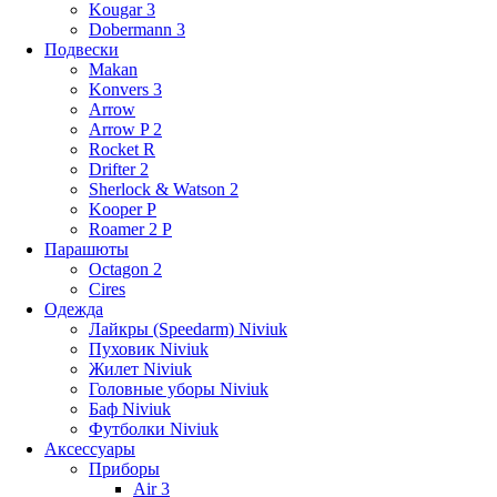
Kougar 3
Dobermann 3
Подвески
Makan
Konvers 3
Arrow
Arrow P 2
Rocket R
Drifter 2
Sherlock & Watson 2
Kooper P
Roamer 2 P
Парашюты
Octagon 2
Cires
Одежда
Лайкры (Speedarm) Niviuk
Пуховик Niviuk
Жилет Niviuk
Головные уборы Niviuk
Баф Niviuk
Футболки Niviuk
Аксессуары
Приборы
Air 3