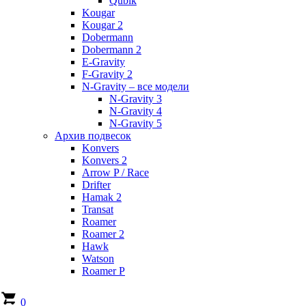
Qubik
Kougar
Kougar 2
Dobermann
Dobermann 2
E-Gravity
F-Gravity 2
N-Gravity – все модели
N-Gravity 3
N-Gravity 4
N-Gravity 5
Архив подвесок
Konvers
Konvers 2
Arrow P / Race
Drifter
Hamak 2
Transat
Roamer
Roamer 2
Hawk
Watson
Roamer P
0