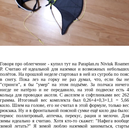
Говоря про облегчение - купил тут на Paraplan.ru Niviuk Roamer
P. Cчитаю её идеальной для наземки и возможных небольших
полётов. На прошлой неделе стартовал в ней из сугроба по пояс
в снегу. Пока лез на горку не раз думал, что, если бы не
"стринги", я бы "умер" на этом подъёме. За полчаса ничего
нигде не натёрло и не передавило, на этой подвеске есть 4
кольца для проводки акселя. С акселем и софтлинками вес 262
грамма. Итоговый вес комплекта был 0,26+4+0,3+1,1 = 5,66
кило. Шлем на голове, его не считал в этой формуле, только вес
рюкзака. Ну и в фронтальной поясной сумке ещё кило два было:
термос поллитровый, аптечка, перекус, рация и мелочи. Для
зимы идеально я считаю. Хотя кто-то скажет: "Нафига вообще
зимой летать?" Я зимой люблю наземкой заниматься, старты