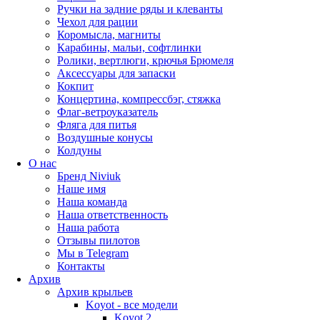
Ручки на задние ряды и клеванты
Чехол для рации
Коромысла, магниты
Карабины, мальи, софтлинки
Ролики, вертлюги, крючья Брюмеля
Аксессуары для запаски
Кокпит
Концертина, компрессбэг, стяжка
Флаг-ветроуказатель
Фляга для питья
Воздушные конусы
Колдуны
О нас
Бренд Niviuk
Наше имя
Наша команда
Наша ответственность
Наша работа
Отзывы пилотов
Мы в Telegram
Контакты
Архив
Архив крыльев
Koyot - все модели
Koyot 2