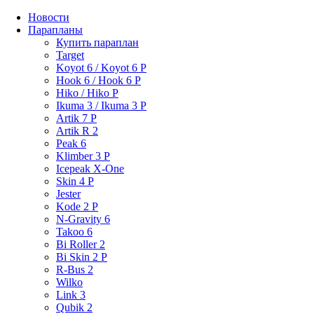
Новости
Парапланы
Купить параплан
Target
Koyot 6 / Koyot 6 P
Hook 6 / Hook 6 P
Hiko / Hiko P
Ikuma 3 / Ikuma 3 P
Artik 7 P
Artik R 2
Peak 6
Klimber 3 P
Icepeak X-One
Skin 4 P
Jester
Kode 2 P
N-Gravity 6
Takoo 6
Bi Roller 2
Bi Skin 2 P
R-Bus 2
Wilko
Link 3
Qubik 2