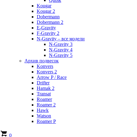
Qubik
Kougar
Kougar 2
Dobermann
Dobermann 2
E-Gravity
F-Gravity 2
N-Gravity – все модели
N-Gravity 3
N-Gravity 4
N-Gravity 5
Архив подвесок
Konvers
Konvers 2
Arrow P / Race
Drifter
Hamak 2
Transat
Roamer
Roamer 2
Hawk
Watson
Roamer P
0