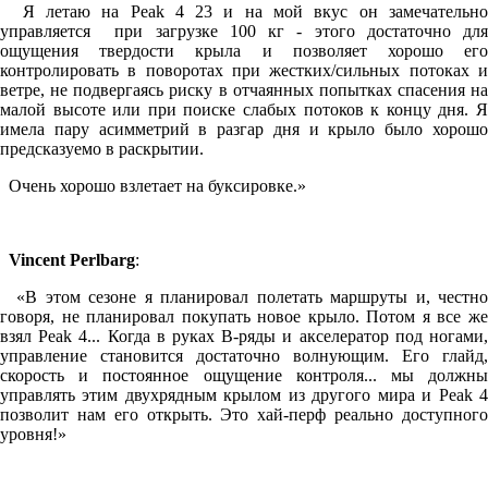
Я летаю на Peak 4 23 и на мой вкус он замечательно
управляется при загрузке 100 кг - этого достаточно для
ощущения твердости крыла и позволяет хорошо его
контролировать в поворотах при жестких/сильных потоках и
ветре, не подвергаясь риску в отчаянных попытках спасения на
малой высоте или при поиске слабых потоков к концу дня. Я
имела пару асимметрий в разгар дня и крыло было хорошо
предсказуемо в раскрытии.
Очень хорошо взлетает на буксировке.»
Vincent Perlbarg
:
«В этом сезоне я планировал полетать маршруты и, честно
говоря, не планировал покупать новое крыло. Потом я все же
взял Peak 4... Когда в руках В-ряды и акселератор под ногами,
управление становится достаточно волнующим. Его глайд,
скорость и постоянное ощущение контроля... мы должны
управлять этим двухрядным крылом из другого мира и Peak 4
позволит нам его открыть. Это хай-перф реально доступного
уровня!»