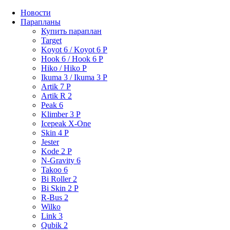
Новости
Парапланы
Купить параплан
Target
Koyot 6 / Koyot 6 P
Hook 6 / Hook 6 P
Hiko / Hiko P
Ikuma 3 / Ikuma 3 P
Artik 7 P
Artik R 2
Peak 6
Klimber 3 P
Icepeak X-One
Skin 4 P
Jester
Kode 2 P
N-Gravity 6
Takoo 6
Bi Roller 2
Bi Skin 2 P
R-Bus 2
Wilko
Link 3
Qubik 2