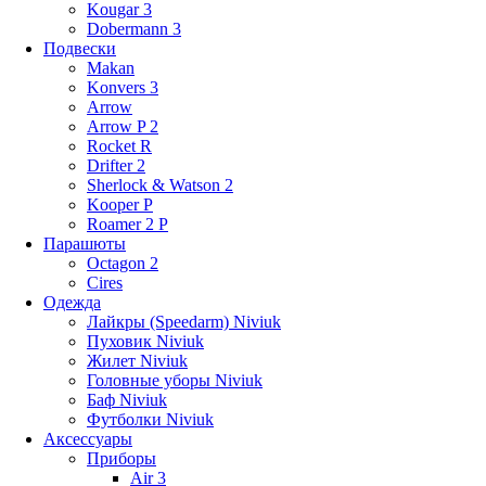
Kougar 3
Dobermann 3
Подвески
Makan
Konvers 3
Arrow
Arrow P 2
Rocket R
Drifter 2
Sherlock & Watson 2
Kooper P
Roamer 2 P
Парашюты
Octagon 2
Cires
Одежда
Лайкры (Speedarm) Niviuk
Пуховик Niviuk
Жилет Niviuk
Головные уборы Niviuk
Баф Niviuk
Футболки Niviuk
Аксессуары
Приборы
Air 3