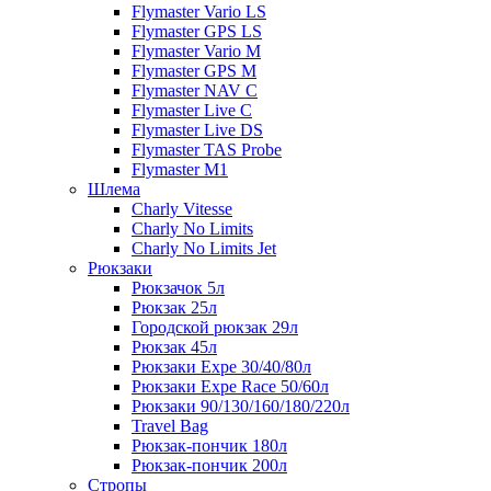
Flymaster Vario LS
Flymaster GPS LS
Flymaster Vario M
Flymaster GPS M
Flymaster NAV C
Flymaster Live C
Flymaster Live DS
Flymaster TAS Probe
Flymaster M1
Шлема
Charly Vitesse
Charly No Limits
Charly No Limits Jet
Рюкзаки
Рюкзачок 5л
Рюкзак 25л
Городской рюкзак 29л
Рюкзак 45л
Рюкзаки Expe 30/40/80л
Рюкзаки Expe Race 50/60л
Рюкзаки 90/130/160/180/220л
Travel Bag
Рюкзак-пончик 180л
Рюкзак-пончик 200л
Стропы