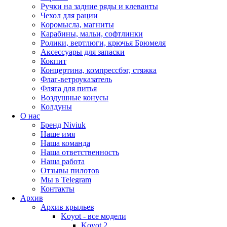
Ручки на задние ряды и клеванты
Чехол для рации
Коромысла, магниты
Карабины, мальи, софтлинки
Ролики, вертлюги, крючья Брюмеля
Аксессуары для запаски
Кокпит
Концертина, компрессбэг, стяжка
Флаг-ветроуказатель
Фляга для питья
Воздушные конусы
Колдуны
О нас
Бренд Niviuk
Наше имя
Наша команда
Наша ответственность
Наша работа
Отзывы пилотов
Мы в Telegram
Контакты
Архив
Архив крыльев
Koyot - все модели
Koyot 2