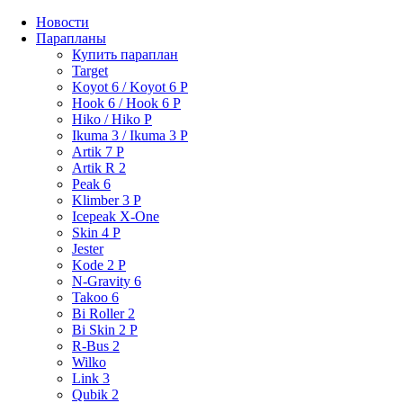
Новости
Парапланы
Купить параплан
Target
Koyot 6 / Koyot 6 P
Hook 6 / Hook 6 P
Hiko / Hiko P
Ikuma 3 / Ikuma 3 P
Artik 7 P
Artik R 2
Peak 6
Klimber 3 P
Icepeak X-One
Skin 4 P
Jester
Kode 2 P
N-Gravity 6
Takoo 6
Bi Roller 2
Bi Skin 2 P
R-Bus 2
Wilko
Link 3
Qubik 2