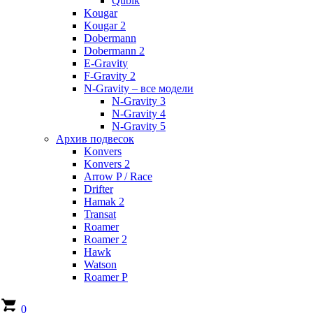
Qubik
Kougar
Kougar 2
Dobermann
Dobermann 2
E-Gravity
F-Gravity 2
N-Gravity – все модели
N-Gravity 3
N-Gravity 4
N-Gravity 5
Архив подвесок
Konvers
Konvers 2
Arrow P / Race
Drifter
Hamak 2
Transat
Roamer
Roamer 2
Hawk
Watson
Roamer P
0