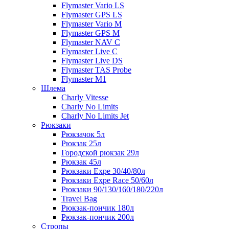
Flymaster Vario LS
Flymaster GPS LS
Flymaster Vario M
Flymaster GPS M
Flymaster NAV C
Flymaster Live C
Flymaster Live DS
Flymaster TAS Probe
Flymaster M1
Шлема
Charly Vitesse
Charly No Limits
Charly No Limits Jet
Рюкзаки
Рюкзачок 5л
Рюкзак 25л
Городской рюкзак 29л
Рюкзак 45л
Рюкзаки Expe 30/40/80л
Рюкзаки Expe Race 50/60л
Рюкзаки 90/130/160/180/220л
Travel Bag
Рюкзак-пончик 180л
Рюкзак-пончик 200л
Стропы