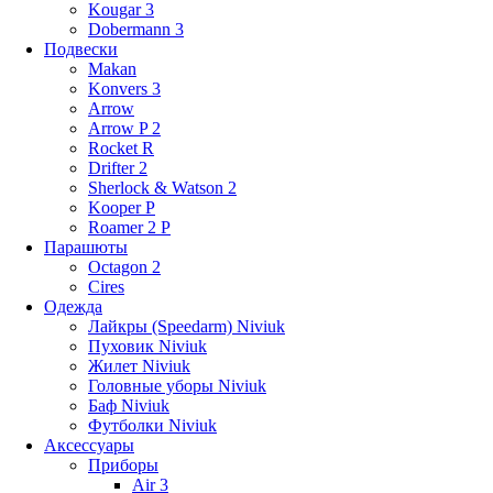
Kougar 3
Dobermann 3
Подвески
Makan
Konvers 3
Arrow
Arrow P 2
Rocket R
Drifter 2
Sherlock & Watson 2
Kooper P
Roamer 2 P
Парашюты
Octagon 2
Cires
Одежда
Лайкры (Speedarm) Niviuk
Пуховик Niviuk
Жилет Niviuk
Головные уборы Niviuk
Баф Niviuk
Футболки Niviuk
Аксессуары
Приборы
Air 3