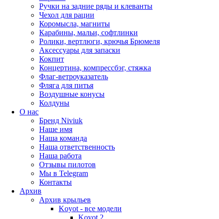
Ручки на задние ряды и клеванты
Чехол для рации
Коромысла, магниты
Карабины, мальи, софтлинки
Ролики, вертлюги, крючья Брюмеля
Аксессуары для запаски
Кокпит
Концертина, компрессбэг, стяжка
Флаг-ветроуказатель
Фляга для питья
Воздушные конусы
Колдуны
О нас
Бренд Niviuk
Наше имя
Наша команда
Наша ответственность
Наша работа
Отзывы пилотов
Мы в Telegram
Контакты
Архив
Архив крыльев
Koyot - все модели
Koyot 2