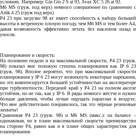
условиях. Например: Gin Gto 2 S at 93, Avax XC 5 26 at 92.
M6 MS (груж. под верх) немного совершеннее по сравнению с
Artik 4 25 (груж под верх)
P4 23 при загрузке 98 кг имеет способность к набору большей
высоты в ветренную плохую погоду, чем M6 MS и тем более A4,
давая возможность эффективно летать без наклонов назад и
уносов.
Планирование и скорость:
На половине педали и на максимальной скорости, P4 23 (груж.
98) показал мне похожую степень планирования как IP 6 23
(груж. 98). Вполне вероятно, что при максимальной скорости
планирования у IP 6 23 могут возникнуть некоторые нарекания,
но это компенсируется большей устойчивостью на акселераторе
при турбулентности. Передний край у P4 23 на полном акселе
устойчив, но не так, как у IP 6. B ряды немного жёстче и нужно
больше давления, чтобы лучше ощущать параплан в воздухе.
Что мне действительно понравилось, так это чёрные резиновые
захваты!
Сравнивая P4 23 (груж. 98) и M6 MS (макс.): на балансе –
одинаковая, но в плане максимальной скорости преимущество
на стороне P4, равно как и в плане общих характеристик для
планирования.