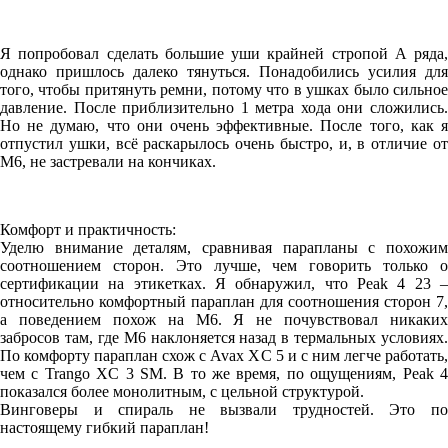
Я попробовал сделать большие уши крайней стропой А ряда,
однако пришлось далеко тянуться. Понадобились усилия для
того, чтобы притянуть ремни, потому что в ушках было сильное
давление. После приблизительно 1 метра хода они сложились.
Но не думаю, что они очень эффективные. После того, как я
отпустил ушки, всё раскарылось очень быстро, и, в отличие от
M6, не застревали на кончиках.
Комфорт и практичность:
Уделю внимание деталям, сравнивая парапланы с похожим
соотношением сторон. Это лучше, чем говорить только о
сертификации на этикетках. Я обнаружил, что Peak 4 23 –
относительно комфортный параплан для соотношения сторон 7,
а поведением похож на M6. Я не почувствовал никаких
забросов там, где M6 наклоняется назад в термальных условиях.
По комфорту параплан схож с Avax XC 5 и с ним легче работать,
чем с Trango XC 3 SM. В то же время, по ощущениям, Peak 4
показался более монолитным, с цельной структурой.
Винговеры и спираль не вызвали трудностей. Это по
настоящему гибкий параплан!