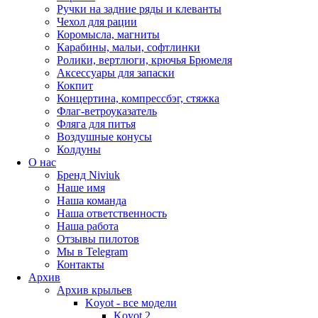
Ручки на задние ряды и клеванты
Чехол для рации
Коромысла, магниты
Карабины, мальи, софтлинки
Ролики, вертлюги, крючья Брюмеля
Аксессуары для запаски
Кокпит
Концертина, компрессбэг, стяжка
Флаг-ветроуказатель
Фляга для питья
Воздушные конусы
Колдуны
О нас
Бренд Niviuk
Наше имя
Наша команда
Наша ответственность
Наша работа
Отзывы пилотов
Мы в Telegram
Контакты
Архив
Архив крыльев
Koyot - все модели
Koyot 2