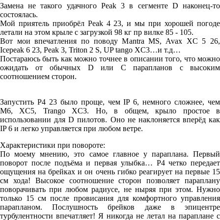
Замена не такого удачного Peak 3 в сегменте D наконец-то
состоялась.
Мой приятель приобрёл Peak 4 23, и мы при хорошей погоде
летали на этом крыле с загрузкой 98 кг пр вилке 85 - 105.
Вот мои впечатления по поводу Mantra MS, Avax XC 5 26,
Icepeak 6 23, Peak 3, Triton 2 S, UP tango XC3…и т.д…
Постараюсь быть как можно точнее в описании того, что можно
ожидать от обычных D или
C
парапланов с высоким
соотношением сторон.
Запустить P4 23 было проще, чем IP 6, немного сложнее, чем
M6, XC5, Trango XC3. Но, в общем, крыло простое в
использовании для D пилотов. Оно не наклоняется вперёд как
IP 6 и легко управляется при любом ветре.
Характеристики при повороте:
По моему мнению, это самое главное у параплана. Первый
поворот после подъёма и первая улыбка… Р4 четко передает
ощущения на брейках и он очень гибко реагирует на первые 15
см хода! Высокое соотношение сторон позволяет параплану
поворачивать при любом радиусе, не ныряя при этом. Нужно
только 15 см после провисания для комфортного управления
парапланом. Послушность брейков даже в эпицентре
турбулентности впечатляет! Я никогда не летал на параплане с