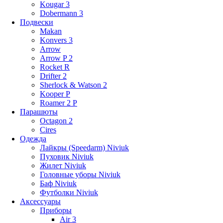
Kougar 3
Dobermann 3
Подвески
Makan
Konvers 3
Arrow
Arrow P 2
Rocket R
Drifter 2
Sherlock & Watson 2
Kooper P
Roamer 2 P
Парашюты
Octagon 2
Cires
Одежда
Лайкры (Speedarm) Niviuk
Пуховик Niviuk
Жилет Niviuk
Головные уборы Niviuk
Баф Niviuk
Футболки Niviuk
Аксессуары
Приборы
Air 3