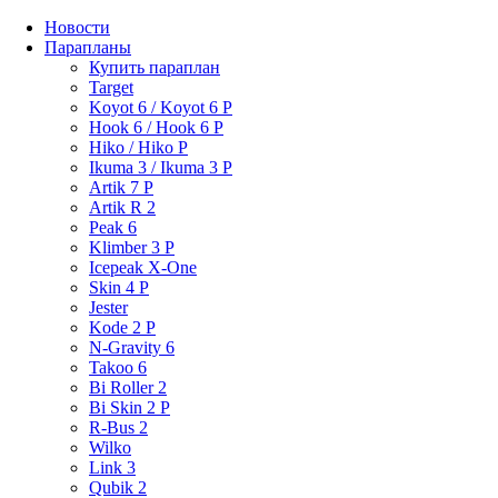
Новости
Парапланы
Купить параплан
Target
Koyot 6 / Koyot 6 P
Hook 6 / Hook 6 P
Hiko / Hiko P
Ikuma 3 / Ikuma 3 P
Artik 7 P
Artik R 2
Peak 6
Klimber 3 P
Icepeak X-One
Skin 4 P
Jester
Kode 2 P
N-Gravity 6
Takoo 6
Bi Roller 2
Bi Skin 2 P
R-Bus 2
Wilko
Link 3
Qubik 2