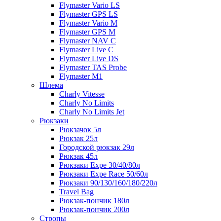
Flymaster Vario LS
Flymaster GPS LS
Flymaster Vario M
Flymaster GPS M
Flymaster NAV C
Flymaster Live C
Flymaster Live DS
Flymaster TAS Probe
Flymaster M1
Шлема
Charly Vitesse
Charly No Limits
Charly No Limits Jet
Рюкзаки
Рюкзачок 5л
Рюкзак 25л
Городской рюкзак 29л
Рюкзак 45л
Рюкзаки Expe 30/40/80л
Рюкзаки Expe Race 50/60л
Рюкзаки 90/130/160/180/220л
Travel Bag
Рюкзак-пончик 180л
Рюкзак-пончик 200л
Стропы