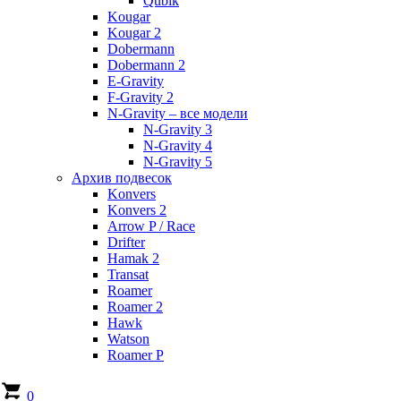
Qubik
Kougar
Kougar 2
Dobermann
Dobermann 2
E-Gravity
F-Gravity 2
N-Gravity – все модели
N-Gravity 3
N-Gravity 4
N-Gravity 5
Архив подвесок
Konvers
Konvers 2
Arrow P / Race
Drifter
Hamak 2
Transat
Roamer
Roamer 2
Hawk
Watson
Roamer P
0