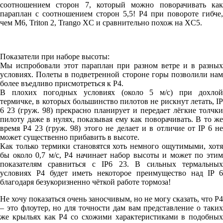
соотношением сторон 7, который можно поворачивать как
параплан с соотношением сторон 5,5! P4 при повороте гибче,
чем M6, Triton 2, Trango XC и сравнительно похож на XC5.
Показатели при наборе высоты:
Мы испробовали этот параплан при разном ветре и в разных
условиях. Полеты в подветренной стороне горы позволили нам
более въедливо присмотреться к Р4.
В плохих погодных условиях (около 5 м/с) при дохлой
термичке, в которых большинство пилотов не рискнут летать, IP
6 23 (груж. 98) прекрасно планирует и передает лёгкие толчки
пилоту даже в нулях, показывая ему как поворачивать. В то же
время P4 23 (груж. 98) этого не делает и в отличие от IP 6 не
может существенно прибавить в высоте.
Как только термики становятся хоть немного ощутимыми, хотя
бы около 0,7 м/с, P4 начинает набор высоты и может по этим
показателям сравниться с IP6 23. В сильных термальных
условиях P4 будет иметь некоторое преимущество над IP 6
благодаря безукоризненно чёткой работе тормоза!
Не хочу показаться очень заносчивым, но не могу сказать, что P4
– это флоутер, но для точности дам вам представление о таких
же крыльях как P4 со схожими характеристиками в подобных