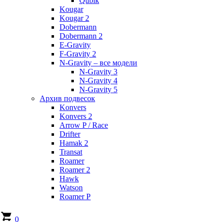
Qubik
Kougar
Kougar 2
Dobermann
Dobermann 2
E-Gravity
F-Gravity 2
N-Gravity – все модели
N-Gravity 3
N-Gravity 4
N-Gravity 5
Архив подвесок
Konvers
Konvers 2
Arrow P / Race
Drifter
Hamak 2
Transat
Roamer
Roamer 2
Hawk
Watson
Roamer P
0