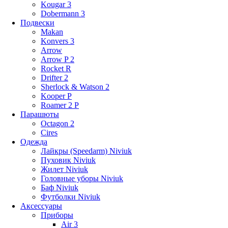
Kougar 3
Dobermann 3
Подвески
Makan
Konvers 3
Arrow
Arrow P 2
Rocket R
Drifter 2
Sherlock & Watson 2
Kooper P
Roamer 2 P
Парашюты
Octagon 2
Cires
Одежда
Лайкры (Speedarm) Niviuk
Пуховик Niviuk
Жилет Niviuk
Головные уборы Niviuk
Баф Niviuk
Футболки Niviuk
Аксессуары
Приборы
Air 3