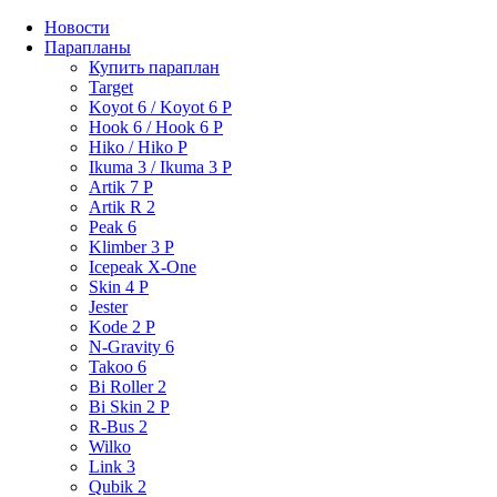
Новости
Парапланы
Купить параплан
Target
Koyot 6 / Koyot 6 P
Hook 6 / Hook 6 P
Hiko / Hiko P
Ikuma 3 / Ikuma 3 P
Artik 7 P
Artik R 2
Peak 6
Klimber 3 P
Icepeak X-One
Skin 4 P
Jester
Kode 2 P
N-Gravity 6
Takoo 6
Bi Roller 2
Bi Skin 2 P
R-Bus 2
Wilko
Link 3
Qubik 2