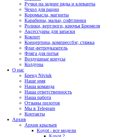
Ручки на задние ряды и клеванты
Чехол для рации
Коромысла, магниты
Карабины, мальи, софтлинки
Ролики, вертлюги, крючья Брюмеля
Аксессуары для запаски
Кокпит
Концертина, компрессбэг, стяжка
Флаг-ветроуказатель
Фляга для питья
Воздушные конусы
Колдуны
О нас
Бренд Niviuk
Наше имя
Наша команда
Наша ответственность
Наша работа
Отзывы пилотов
Мы в Telegram
Контакты
Архив
Архив крыльев
Koyot - все модели
Koyot 2