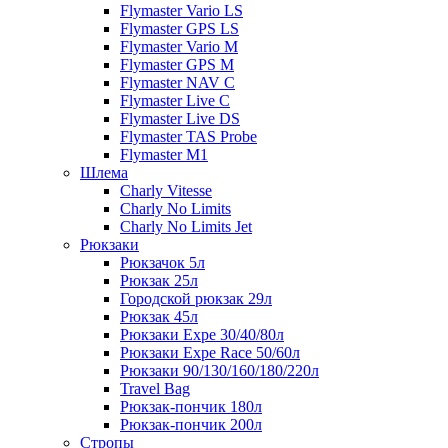
Flymaster Vario LS
Flymaster GPS LS
Flymaster Vario M
Flymaster GPS M
Flymaster NAV C
Flymaster Live C
Flymaster Live DS
Flymaster TAS Probe
Flymaster M1
Шлема
Charly Vitesse
Charly No Limits
Charly No Limits Jet
Рюкзаки
Рюкзачок 5л
Рюкзак 25л
Городской рюкзак 29л
Рюкзак 45л
Рюкзаки Expe 30/40/80л
Рюкзаки Expe Race 50/60л
Рюкзаки 90/130/160/180/220л
Travel Bag
Рюкзак-пончик 180л
Рюкзак-пончик 200л
Стропы