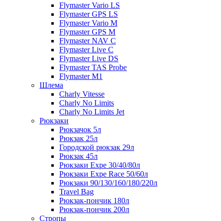
Flymaster Vario LS
Flymaster GPS LS
Flymaster Vario M
Flymaster GPS M
Flymaster NAV C
Flymaster Live C
Flymaster Live DS
Flymaster TAS Probe
Flymaster M1
Шлема
Charly Vitesse
Charly No Limits
Charly No Limits Jet
Рюкзаки
Рюкзачок 5л
Рюкзак 25л
Городской рюкзак 29л
Рюкзак 45л
Рюкзаки Expe 30/40/80л
Рюкзаки Expe Race 50/60л
Рюкзаки 90/130/160/180/220л
Travel Bag
Рюкзак-пончик 180л
Рюкзак-пончик 200л
Стропы