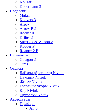
Kougar 3
Dobermann 3
Подвески
Makan
Konvers 3
Arrow
Arrow P 2
Rocket R
Drifter 2
Sherlock & Watson 2
Kooper P
Roamer 2 P
Парашюты
Octagon 2
Cires
Одежда
Лайкры (Speedarm) Niviuk
Пуховик Niviuk
Жилет Niviuk
Головные уборы Niviuk
Баф Niviuk
Футболки Niviuk
Аксессуары
Приборы
Air 3