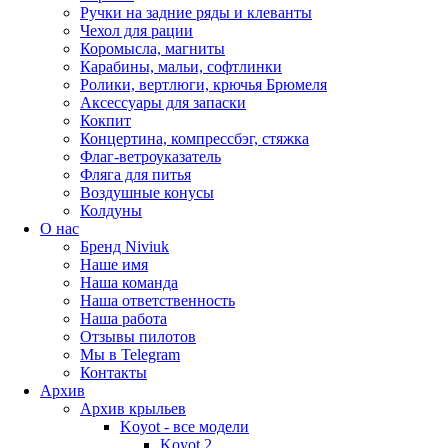
Ручки на задние ряды и клеванты
Чехол для рации
Коромысла, магниты
Карабины, мальи, софтлинки
Ролики, вертлюги, крючья Брюмеля
Аксессуары для запаски
Кокпит
Концертина, компрессбэг, стяжка
Флаг-ветроуказатель
Фляга для питья
Воздушные конусы
Колдуны
О нас
Бренд Niviuk
Наше имя
Наша команда
Наша ответственность
Наша работа
Отзывы пилотов
Мы в Telegram
Контакты
Архив
Архив крыльев
Koyot - все модели
Koyot 2