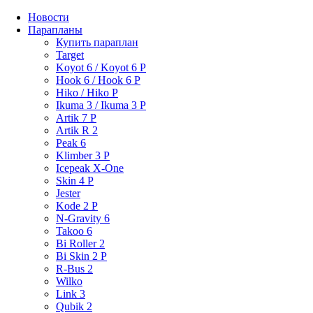
Новости
Парапланы
Купить параплан
Target
Koyot 6 / Koyot 6 P
Hook 6 / Hook 6 P
Hiko / Hiko P
Ikuma 3 / Ikuma 3 P
Artik 7 P
Artik R 2
Peak 6
Klimber 3 P
Icepeak X-One
Skin 4 P
Jester
Kode 2 P
N-Gravity 6
Takoo 6
Bi Roller 2
Bi Skin 2 P
R-Bus 2
Wilko
Link 3
Qubik 2