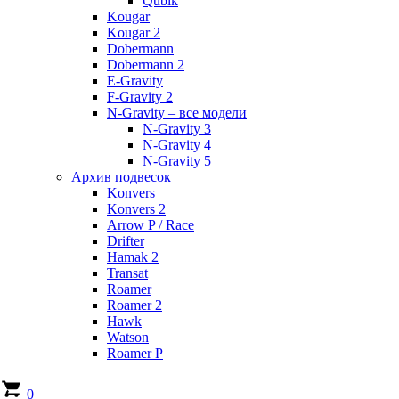
Qubik
Kougar
Kougar 2
Dobermann
Dobermann 2
E-Gravity
F-Gravity 2
N-Gravity – все модели
N-Gravity 3
N-Gravity 4
N-Gravity 5
Архив подвесок
Konvers
Konvers 2
Arrow P / Race
Drifter
Hamak 2
Transat
Roamer
Roamer 2
Hawk
Watson
Roamer P
0