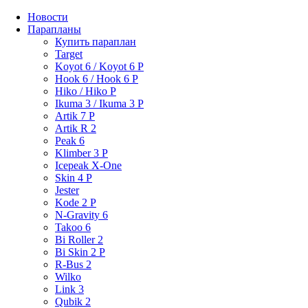
Новости
Парапланы
Купить параплан
Target
Koyot 6 / Koyot 6 P
Hook 6 / Hook 6 P
Hiko / Hiko P
Ikuma 3 / Ikuma 3 P
Artik 7 P
Artik R 2
Peak 6
Klimber 3 P
Icepeak X-One
Skin 4 P
Jester
Kode 2 P
N-Gravity 6
Takoo 6
Bi Roller 2
Bi Skin 2 P
R-Bus 2
Wilko
Link 3
Qubik 2