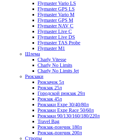
Flymaster Vario LS
Flymaster GPS LS
Flymaster Vario M
Flymaster GPS M
Flymaster NAV C
Flymaster Live C
Flymaster Live DS
Flymaster TAS Probe
Flymaster M1
Шлема
Charly Vitesse
Charly No Limits
Charly No Limits Jet
Рюкзаки
Рюкзачок 5л
Рюкзак 25л
Городской рюкзак 29л
Рюкзак 45л
Рюкзаки Expe 30/40/80л
Рюкзаки Expe Race 50/60л
Рюкзаки 90/130/160/180/220л
Travel Bag
Рюкзак-пончик 180л
Рюкзак-пончик 200л
Стропы