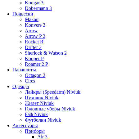
Kougar 3
Dobermann 3
Подвески
Makan
Konvers 3
Arrow
Arrow P 2
Rocket R
Drifter 2
Sherlock & Watson 2
Kooper P
Roamer 2 P
Парашюты
Octagon 2
Cires
Одежда
Лайкры (Speedarm) Niviuk
Пуховик Niviuk
Жилет Niviuk
Головные уборы Niviuk
Баф Niviuk
Футболки Niviuk
Аксессуары
Приборы
Air 3