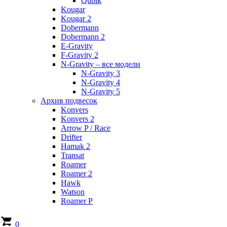
Qubik
Kougar
Kougar 2
Dobermann
Dobermann 2
E-Gravity
F-Gravity 2
N-Gravity – все модели
N-Gravity 3
N-Gravity 4
N-Gravity 5
Архив подвесок
Konvers
Konvers 2
Arrow P / Race
Drifter
Hamak 2
Transat
Roamer
Roamer 2
Hawk
Watson
Roamer P
0