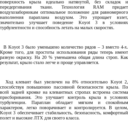
поверхность крыла идеально натянутой, без складок и
передергивания ткани. Технология RAM придает
воздухозаборникам оптимальное положение для равномерного
наполнения параплана воздухом. Это упрощает взлет,
значительно улучшает поведение Koyot 3 в условиях
турбулентности и способность летать на малых скоростях.
В Koyot 3 было уменьшено количество рядов – 3 вместо 4-х.
Кроме того, для простоты использования ряды теперь имеют
разную окраску. На 20 % уменьшена общая длина строп. Как
результат, крыло стало легче и проще управляется.
Ход клевант был увеличен на 8% относительно Koyot 2,
способствуя повышению пассивной безопасности крыла. По
всей задней кромке на клевантных стропах встроена система
присборивания. Это улучшает контроль крыла в условиях
турбуленции. Параплан обладает мягким и спокойным
характером, легко поворачивает и контролируется. В целом,
Koyot 3 обеспечивает стабильность, безопасность, комфортный
полет и высокие ЛТХ для своего класса.