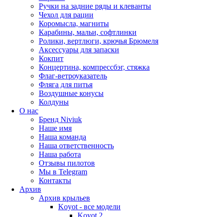
Ручки на задние ряды и клеванты
Чехол для рации
Коромысла, магниты
Карабины, мальи, софтлинки
Ролики, вертлюги, крючья Брюмеля
Аксессуары для запаски
Кокпит
Концертина, компрессбэг, стяжка
Флаг-ветроуказатель
Фляга для питья
Воздушные конусы
Колдуны
О нас
Бренд Niviuk
Наше имя
Наша команда
Наша ответственность
Наша работа
Отзывы пилотов
Мы в Telegram
Контакты
Архив
Архив крыльев
Koyot - все модели
Koyot 2