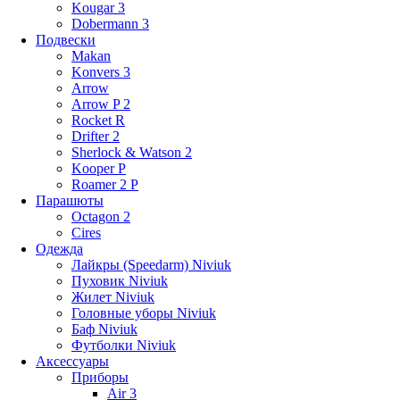
Kougar 3
Dobermann 3
Подвески
Makan
Konvers 3
Arrow
Arrow P 2
Rocket R
Drifter 2
Sherlock & Watson 2
Kooper P
Roamer 2 P
Парашюты
Octagon 2
Cires
Одежда
Лайкры (Speedarm) Niviuk
Пуховик Niviuk
Жилет Niviuk
Головные уборы Niviuk
Баф Niviuk
Футболки Niviuk
Аксессуары
Приборы
Air 3