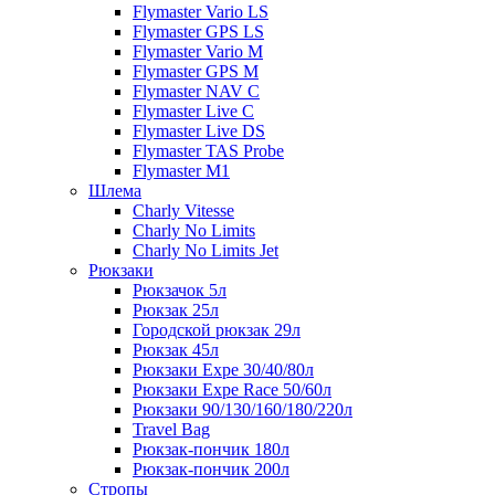
Flymaster Vario LS
Flymaster GPS LS
Flymaster Vario M
Flymaster GPS M
Flymaster NAV C
Flymaster Live C
Flymaster Live DS
Flymaster TAS Probe
Flymaster M1
Шлема
Charly Vitesse
Charly No Limits
Charly No Limits Jet
Рюкзаки
Рюкзачок 5л
Рюкзак 25л
Городской рюкзак 29л
Рюкзак 45л
Рюкзаки Expe 30/40/80л
Рюкзаки Expe Race 50/60л
Рюкзаки 90/130/160/180/220л
Travel Bag
Рюкзак-пончик 180л
Рюкзак-пончик 200л
Стропы