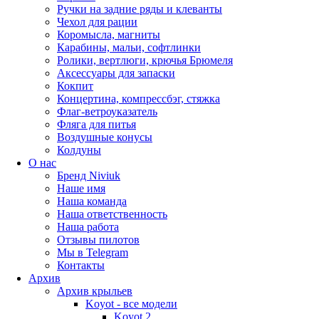
Ручки на задние ряды и клеванты
Чехол для рации
Коромысла, магниты
Карабины, мальи, софтлинки
Ролики, вертлюги, крючья Брюмеля
Аксессуары для запаски
Кокпит
Концертина, компрессбэг, стяжка
Флаг-ветроуказатель
Фляга для питья
Воздушные конусы
Колдуны
О нас
Бренд Niviuk
Наше имя
Наша команда
Наша ответственность
Наша работа
Отзывы пилотов
Мы в Telegram
Контакты
Архив
Архив крыльев
Koyot - все модели
Koyot 2