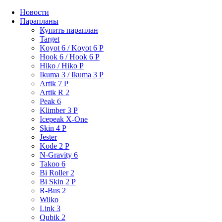
Новости
Парапланы
Купить параплан
Target
Koyot 6 / Koyot 6 P
Hook 6 / Hook 6 P
Hiko / Hiko P
Ikuma 3 / Ikuma 3 P
Artik 7 P
Artik R 2
Peak 6
Klimber 3 P
Icepeak X-One
Skin 4 P
Jester
Kode 2 P
N-Gravity 6
Takoo 6
Bi Roller 2
Bi Skin 2 P
R-Bus 2
Wilko
Link 3
Qubik 2