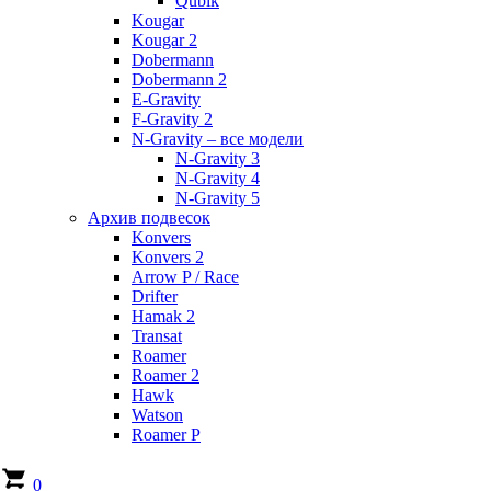
Qubik
Kougar
Kougar 2
Dobermann
Dobermann 2
E-Gravity
F-Gravity 2
N-Gravity – все модели
N-Gravity 3
N-Gravity 4
N-Gravity 5
Архив подвесок
Konvers
Konvers 2
Arrow P / Race
Drifter
Hamak 2
Transat
Roamer
Roamer 2
Hawk
Watson
Roamer P
0