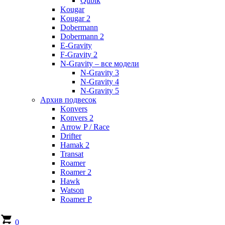
Qubik
Kougar
Kougar 2
Dobermann
Dobermann 2
E-Gravity
F-Gravity 2
N-Gravity – все модели
N-Gravity 3
N-Gravity 4
N-Gravity 5
Архив подвесок
Konvers
Konvers 2
Arrow P / Race
Drifter
Hamak 2
Transat
Roamer
Roamer 2
Hawk
Watson
Roamer P
0