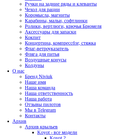
Ручки на задние ряды и клеванты
Чехол для рации
Коромысла, магниты
Карабины, мальи, софтлинки
Ролики, вертлюги, крючья Брюмеля
Аксессуары для запаски
Кокпит
Концертина, компрессбэг, стяжка
Флаг-ветроуказатель
Фляга для питья
Воздушные конусы
Колдуны
О нас
Бренд Niviuk
Наше имя
Наша команда
Наша ответственность
Наша работа
Отзывы пилотов
Мы в Telegram
Контакты
Архив
Архив крыльев
Koyot - все модели
Koyot 2