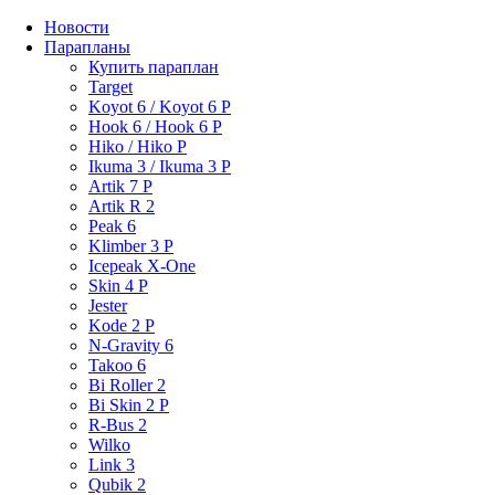
Новости
Парапланы
Купить параплан
Target
Koyot 6 / Koyot 6 P
Hook 6 / Hook 6 P
Hiko / Hiko P
Ikuma 3 / Ikuma 3 P
Artik 7 P
Artik R 2
Peak 6
Klimber 3 P
Icepeak X-One
Skin 4 P
Jester
Kode 2 P
N-Gravity 6
Takoo 6
Bi Roller 2
Bi Skin 2 P
R-Bus 2
Wilko
Link 3
Qubik 2