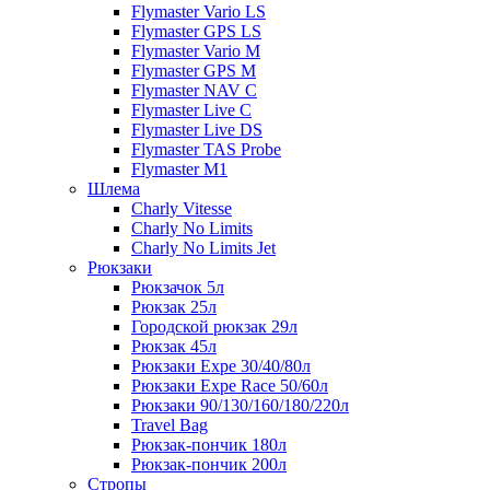
Flymaster Vario LS
Flymaster GPS LS
Flymaster Vario M
Flymaster GPS M
Flymaster NAV C
Flymaster Live C
Flymaster Live DS
Flymaster TAS Probe
Flymaster M1
Шлема
Charly Vitesse
Charly No Limits
Charly No Limits Jet
Рюкзаки
Рюкзачок 5л
Рюкзак 25л
Городской рюкзак 29л
Рюкзак 45л
Рюкзаки Expe 30/40/80л
Рюкзаки Expe Race 50/60л
Рюкзаки 90/130/160/180/220л
Travel Bag
Рюкзак-пончик 180л
Рюкзак-пончик 200л
Стропы