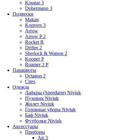
Kougar 3
Dobermann 3
Подвески
Makan
Konvers 3
Arrow
Arrow P 2
Rocket R
Drifter 2
Sherlock & Watson 2
Kooper P
Roamer 2 P
Парашюты
Octagon 2
Cires
Одежда
Лайкры (Speedarm) Niviuk
Пуховик Niviuk
Жилет Niviuk
Головные уборы Niviuk
Баф Niviuk
Футболки Niviuk
Аксессуары
Приборы
Air 3