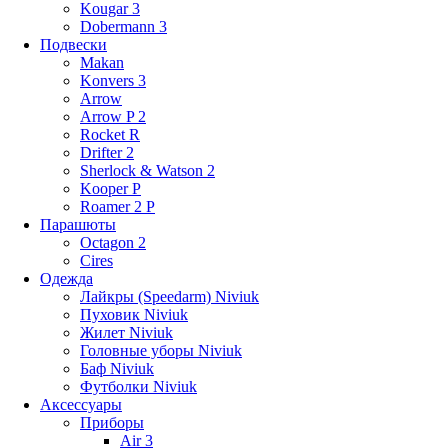
Kougar 3
Dobermann 3
Подвески
Makan
Konvers 3
Arrow
Arrow P 2
Rocket R
Drifter 2
Sherlock & Watson 2
Kooper P
Roamer 2 P
Парашюты
Octagon 2
Cires
Одежда
Лайкры (Speedarm) Niviuk
Пуховик Niviuk
Жилет Niviuk
Головные уборы Niviuk
Баф Niviuk
Футболки Niviuk
Аксессуары
Приборы
Air 3