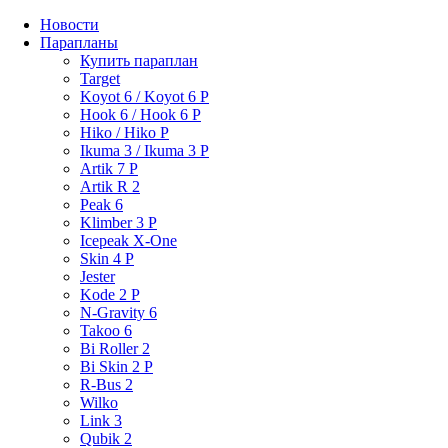
Новости
Парапланы
Купить параплан
Target
Koyot 6 / Koyot 6 P
Hook 6 / Hook 6 P
Hiko / Hiko P
Ikuma 3 / Ikuma 3 P
Artik 7 P
Artik R 2
Peak 6
Klimber 3 P
Icepeak X-One
Skin 4 P
Jester
Kode 2 P
N-Gravity 6
Takoo 6
Bi Roller 2
Bi Skin 2 P
R-Bus 2
Wilko
Link 3
Qubik 2