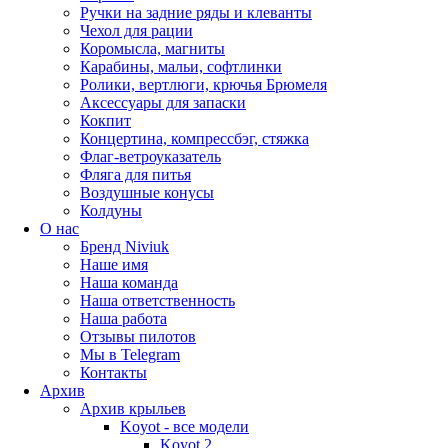
Ручки на задние ряды и клеванты
Чехол для рации
Коромысла, магниты
Карабины, мальи, софтлинки
Ролики, вертлюги, крючья Брюмеля
Аксессуары для запаски
Кокпит
Концертина, компрессбэг, стяжка
Флаг-ветроуказатель
Фляга для питья
Воздушные конусы
Колдуны
О нас
Бренд Niviuk
Наше имя
Наша команда
Наша ответственность
Наша работа
Отзывы пилотов
Мы в Telegram
Контакты
Архив
Архив крыльев
Koyot - все модели
Koyot 2