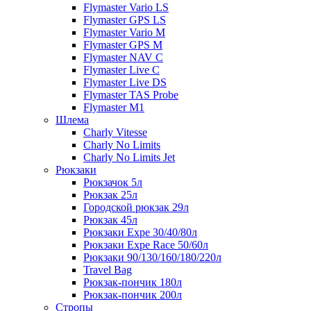
Flymaster Vario LS
Flymaster GPS LS
Flymaster Vario M
Flymaster GPS M
Flymaster NAV C
Flymaster Live C
Flymaster Live DS
Flymaster TAS Probe
Flymaster M1
Шлема
Charly Vitesse
Charly No Limits
Charly No Limits Jet
Рюкзаки
Рюкзачок 5л
Рюкзак 25л
Городской рюкзак 29л
Рюкзак 45л
Рюкзаки Expe 30/40/80л
Рюкзаки Expe Race 50/60л
Рюкзаки 90/130/160/180/220л
Travel Bag
Рюкзак-пончик 180л
Рюкзак-пончик 200л
Стропы