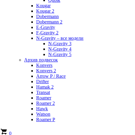
Qubik
Kougar
Kougar 2
Dobermann
Dobermann 2
E-Gravity
F-Gravity 2
N-Gravity – все модели
N-Gravity 3
N-Gravity 4
N-Gravity 5
Архив подвесок
Konvers
Konvers 2
Arrow P / Race
Drifter
Hamak 2
Transat
Roamer
Roamer 2
Hawk
Watson
Roamer P
0