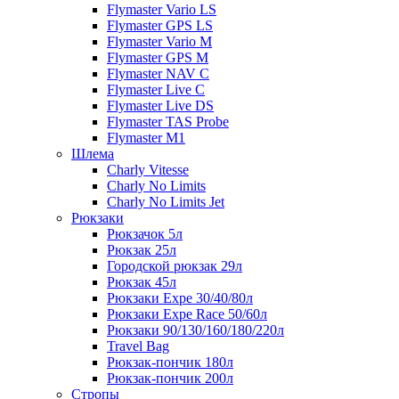
Flymaster Vario LS
Flymaster GPS LS
Flymaster Vario M
Flymaster GPS M
Flymaster NAV C
Flymaster Live C
Flymaster Live DS
Flymaster TAS Probe
Flymaster M1
Шлема
Charly Vitesse
Charly No Limits
Charly No Limits Jet
Рюкзаки
Рюкзачок 5л
Рюкзак 25л
Городской рюкзак 29л
Рюкзак 45л
Рюкзаки Expe 30/40/80л
Рюкзаки Expe Race 50/60л
Рюкзаки 90/130/160/180/220л
Travel Bag
Рюкзак-пончик 180л
Рюкзак-пончик 200л
Стропы