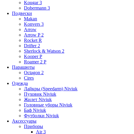
Kougar 3
Dobermann 3
Подвески
Makan
Konvers 3
Arrow
Arrow P 2
Rocket R
Drifter 2
Sherlock & Watson 2
Kooper P
Roamer 2 P
Парашюты
Octagon 2
Cires
Одежда
Лайкры (Speedarm) Niviuk
Пуховик Niviuk
Жилет Niviuk
Головные уборы Niviuk
Баф Niviuk
Футболки Niviuk
Аксессуары
Приборы
Air 3