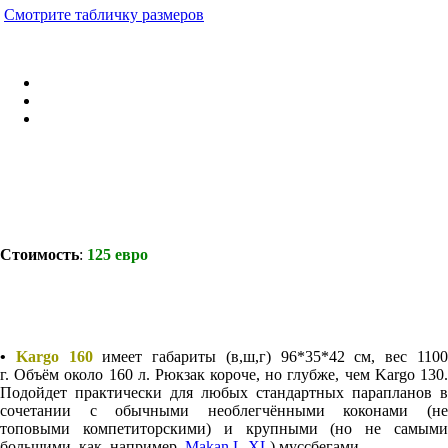
Смотрите табличку размеров
Стоимость
:
125 евро
•
Kargo 160
имеет габариты
(в,ш,г)
96*35*42 см, вес 110
г.
Объём около
160 л. Рюкзак короче, но глубже, чем Kargo 130
Подойдет практически для любых стандартных парапланов в
сочетании с обычными необлегчёнными коконами (не
топовыми компетиторскими) и крупными (но не самыми
большими, как, например,
Makan L-XL
) муссбегами.