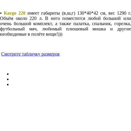
•
Kargo 220
имеет габариты
(в,ш,г)
130*40*42 см, вес 1290 г.
Объём около 220 л. В него поместится любой большой или
очень большой комплект, а также палатка, спальник, горелка,
футбольный мяч, любимый плюшевый мишка и другие
необходимые в полёте вещи!)))
Смотрите табличку размеров