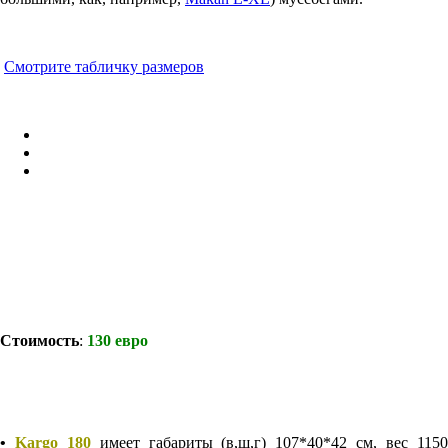
Смотрите табличку размеров
Стоимость
:
130 евро
•
Kargo 180
имеет габариты (в,ш,г) 107*40*42 см, вес 115