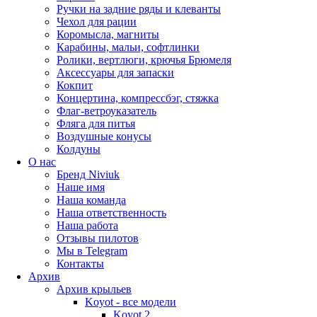
Ручки на задние ряды и клеванты
Чехол для рации
Коромысла, магниты
Карабины, мальи, софтлинки
Ролики, вертлюги, крючья Брюмеля
Аксессуары для запаски
Кокпит
Концертина, компрессбэг, стяжка
Флаг-ветроуказатель
Фляга для питья
Воздушные конусы
Колдуны
О нас
Бренд Niviuk
Наше имя
Наша команда
Наша ответственность
Наша работа
Отзывы пилотов
Мы в Telegram
Контакты
Архив
Архив крыльев
Koyot - все модели
Koyot 2