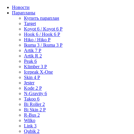
Новости
Парапланы
Купить параплан
Target
Koyot 6 / Koyot 6 P
Hook 6 / Hook 6 P
Hiko / Hiko P
Ikuma 3 / Ikuma 3 P
Artik 7 P
Artik R 2
Peak 6
Klimber 3 P
Icepeak X-One
Skin 4 P
Jester
Kode 2 P
N-Gravity 6
Takoo 6
Bi Roller 2
Bi Skin 2 P
R-Bus 2
Wilko
Link 3
Qubik 2