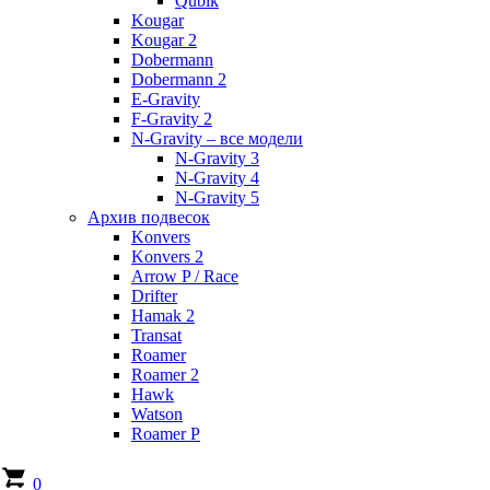
Qubik
Kougar
Kougar 2
Dobermann
Dobermann 2
E-Gravity
F-Gravity 2
N-Gravity – все модели
N-Gravity 3
N-Gravity 4
N-Gravity 5
Архив подвесок
Konvers
Konvers 2
Arrow P / Race
Drifter
Hamak 2
Transat
Roamer
Roamer 2
Hawk
Watson
Roamer P
0