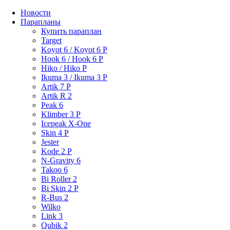
Новости
Парапланы
Купить параплан
Target
Koyot 6 / Koyot 6 P
Hook 6 / Hook 6 P
Hiko / Hiko P
Ikuma 3 / Ikuma 3 P
Artik 7 P
Artik R 2
Peak 6
Klimber 3 P
Icepeak X-One
Skin 4 P
Jester
Kode 2 P
N-Gravity 6
Takoo 6
Bi Roller 2
Bi Skin 2 P
R-Bus 2
Wilko
Link 3
Qubik 2