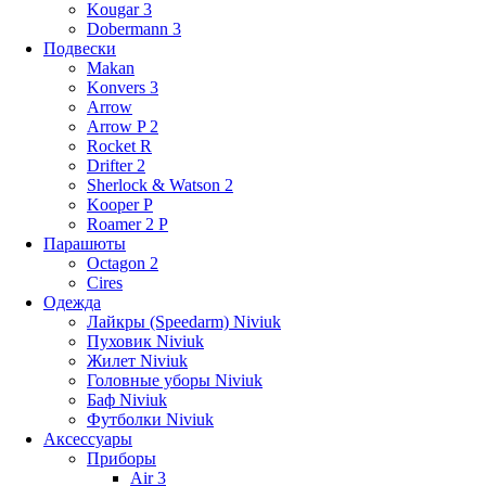
Kougar 3
Dobermann 3
Подвески
Makan
Konvers 3
Arrow
Arrow P 2
Rocket R
Drifter 2
Sherlock & Watson 2
Kooper P
Roamer 2 P
Парашюты
Octagon 2
Cires
Одежда
Лайкры (Speedarm) Niviuk
Пуховик Niviuk
Жилет Niviuk
Головные уборы Niviuk
Баф Niviuk
Футболки Niviuk
Аксессуары
Приборы
Air 3