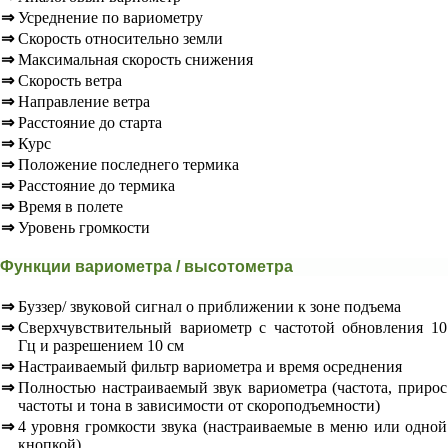
⇒
Усреднение по вариометру
⇒
Скорость относительно земли
⇒
Максимальная скорость снижения
⇒
Скорость ветра
⇒
Направление ветра
⇒
Расстояние до старта
⇒
Курс
⇒
Положение последнего термика
⇒
Расстояние до термика
⇒
Время в полете
⇒
Уровень громкости
Функции вариометра / высотометра
⇒
Буззер/ звуковой сигнал о приближении к зоне подъема
⇒
Сверхчувствительный вариометр с частотой обновления 10
Гц и разрешением 10 см
⇒
Настраиваемый фильтр вариометра и время осреднения
⇒
Полностью настраиваемый звук вариометра (частота, прирос
частоты и тона в зависимости от скороподъемности)
⇒
4 уровня громкости звука (настраиваемые в меню или одной
кнопкой)