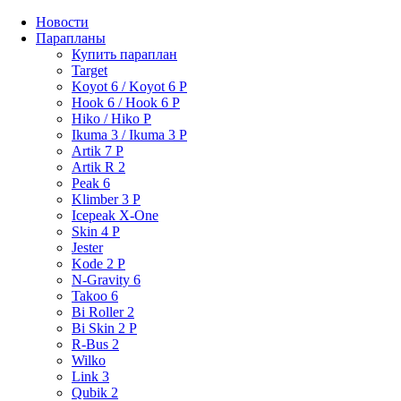
Новости
Парапланы
Купить параплан
Target
Koyot 6 / Koyot 6 P
Hook 6 / Hook 6 P
Hiko / Hiko P
Ikuma 3 / Ikuma 3 P
Artik 7 P
Artik R 2
Peak 6
Klimber 3 P
Icepeak X-One
Skin 4 P
Jester
Kode 2 P
N-Gravity 6
Takoo 6
Bi Roller 2
Bi Skin 2 P
R-Bus 2
Wilko
Link 3
Qubik 2