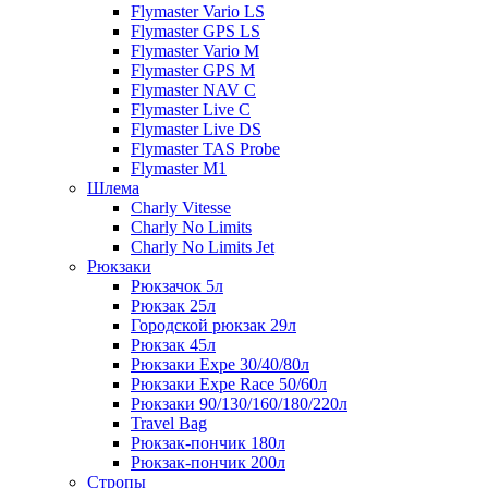
Flymaster Vario LS
Flymaster GPS LS
Flymaster Vario M
Flymaster GPS M
Flymaster NAV C
Flymaster Live C
Flymaster Live DS
Flymaster TAS Probe
Flymaster M1
Шлема
Charly Vitesse
Charly No Limits
Charly No Limits Jet
Рюкзаки
Рюкзачок 5л
Рюкзак 25л
Городской рюкзак 29л
Рюкзак 45л
Рюкзаки Expe 30/40/80л
Рюкзаки Expe Race 50/60л
Рюкзаки 90/130/160/180/220л
Travel Bag
Рюкзак-пончик 180л
Рюкзак-пончик 200л
Стропы