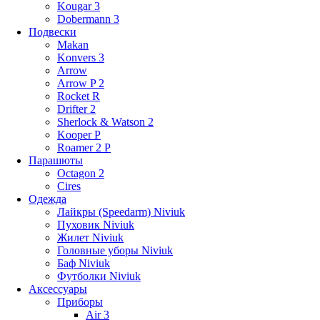
Kougar 3
Dobermann 3
Подвески
Makan
Konvers 3
Arrow
Arrow P 2
Rocket R
Drifter 2
Sherlock & Watson 2
Kooper P
Roamer 2 P
Парашюты
Octagon 2
Cires
Одежда
Лайкры (Speedarm) Niviuk
Пуховик Niviuk
Жилет Niviuk
Головные уборы Niviuk
Баф Niviuk
Футболки Niviuk
Аксессуары
Приборы
Air 3