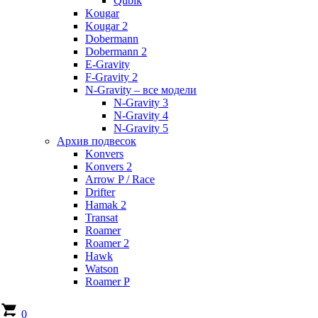
Qubik
Kougar
Kougar 2
Dobermann
Dobermann 2
E-Gravity
F-Gravity 2
N-Gravity – все модели
N-Gravity 3
N-Gravity 4
N-Gravity 5
Архив подвесок
Konvers
Konvers 2
Arrow P / Race
Drifter
Hamak 2
Transat
Roamer
Roamer 2
Hawk
Watson
Roamer P
0