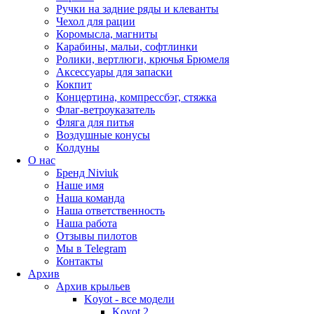
Ручки на задние ряды и клеванты
Чехол для рации
Коромысла, магниты
Карабины, мальи, софтлинки
Ролики, вертлюги, крючья Брюмеля
Аксессуары для запаски
Кокпит
Концертина, компрессбэг, стяжка
Флаг-ветроуказатель
Фляга для питья
Воздушные конусы
Колдуны
О нас
Бренд Niviuk
Наше имя
Наша команда
Наша ответственность
Наша работа
Отзывы пилотов
Мы в Telegram
Контакты
Архив
Архив крыльев
Koyot - все модели
Koyot 2