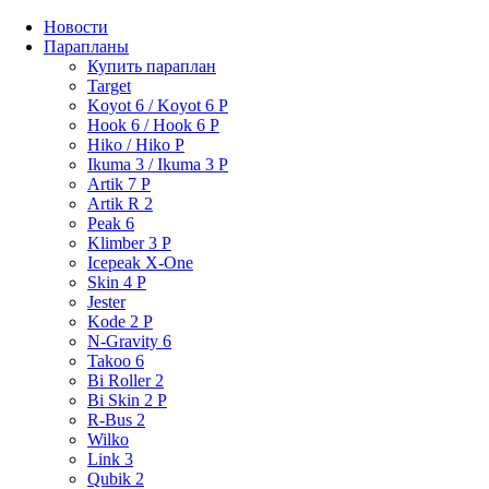
Новости
Парапланы
Купить параплан
Target
Koyot 6 / Koyot 6 P
Hook 6 / Hook 6 P
Hiko / Hiko P
Ikuma 3 / Ikuma 3 P
Artik 7 P
Artik R 2
Peak 6
Klimber 3 P
Icepeak X-One
Skin 4 P
Jester
Kode 2 P
N-Gravity 6
Takoo 6
Bi Roller 2
Bi Skin 2 P
R-Bus 2
Wilko
Link 3
Qubik 2