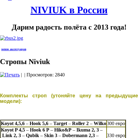
NIVIUK в России
Дарим радость полёта с 2013 года!
меню аксессуаров
Стропы Niviuk
|
| Просмотров: 2840
Комплекты строп (утоняйте цену на предыдущие
модели):
Koyot 4,5,6
–
Hook 5,6
–
Target
–
Roller 2
–
Wilko
300 евро
Koyot P 4,5
–
Hook 6 P
–
Hiko&P
–
Ikuma 2, 3
–
Link 2, 3
–
Qubik
–
Skin 3
–
Dobermann 2,3
–
330 евро