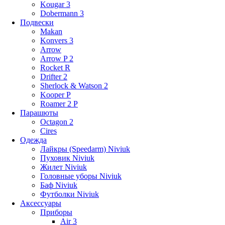
Kougar 3
Dobermann 3
Подвески
Makan
Konvers 3
Arrow
Arrow P 2
Rocket R
Drifter 2
Sherlock & Watson 2
Kooper P
Roamer 2 P
Парашюты
Octagon 2
Cires
Одежда
Лайкры (Speedarm) Niviuk
Пуховик Niviuk
Жилет Niviuk
Головные уборы Niviuk
Баф Niviuk
Футболки Niviuk
Аксессуары
Приборы
Air 3