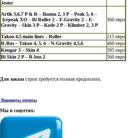
Jester
Artik 5,6,7 P & R
–
Ikuma
2, 3 P
–
Peak 5, 6
–
Icepeak XO
–
Bi Roller 2
–
F-
Gravity 2
–
E-
360 евро
Gravity
–
Skin 3 P
–
Kode 2 P
–
Klimber 2, 3 P
Takoo 4,5 main lines
–
Roller
215 евро
R-Bus
–
Takoo 4, 5, 6
–
N-
Gravity 4,5,6
460 евро
Kougar 3
–
Skin 4
395 евро
Bi Skin 2 P
–
R-bus 2
560 евро
Для заказа
строп требуется полная предоплата.
Варианты оплаты
Мы в соцсетях: