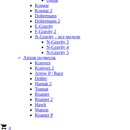
Qubik
Kougar
Kougar 2
Dobermann
Dobermann 2
E-Gravity
F-Gravity 2
N-Gravity – все модели
N-Gravity 3
N-Gravity 4
N-Gravity 5
Архив подвесок
Konvers
Konvers 2
Arrow P / Race
Drifter
Hamak 2
Transat
Roamer
Roamer 2
Hawk
Watson
Roamer P
0