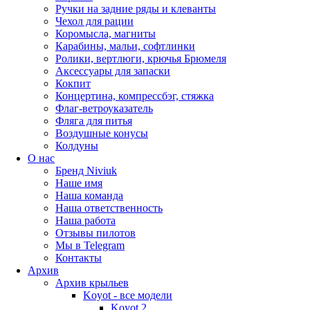
Ручки на задние ряды и клеванты
Чехол для рации
Коромысла, магниты
Карабины, мальи, софтлинки
Ролики, вертлюги, крючья Брюмеля
Аксессуары для запаски
Кокпит
Концертина, компрессбэг, стяжка
Флаг-ветроуказатель
Фляга для питья
Воздушные конусы
Колдуны
О нас
Бренд Niviuk
Наше имя
Наша команда
Наша ответственность
Наша работа
Отзывы пилотов
Мы в Telegram
Контакты
Архив
Архив крыльев
Koyot - все модели
Koyot 2