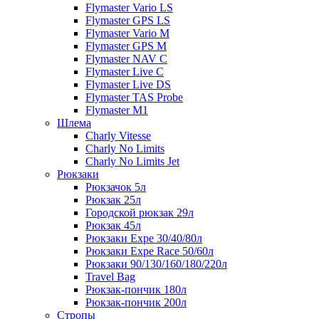
Flymaster Vario LS
Flymaster GPS LS
Flymaster Vario M
Flymaster GPS M
Flymaster NAV C
Flymaster Live C
Flymaster Live DS
Flymaster TAS Probe
Flymaster M1
Шлема
Charly Vitesse
Charly No Limits
Charly No Limits Jet
Рюкзаки
Рюкзачок 5л
Рюкзак 25л
Городской рюкзак 29л
Рюкзак 45л
Рюкзаки Expe 30/40/80л
Рюкзаки Expe Race 50/60л
Рюкзаки 90/130/160/180/220л
Travel Bag
Рюкзак-пончик 180л
Рюкзак-пончик 200л
Стропы