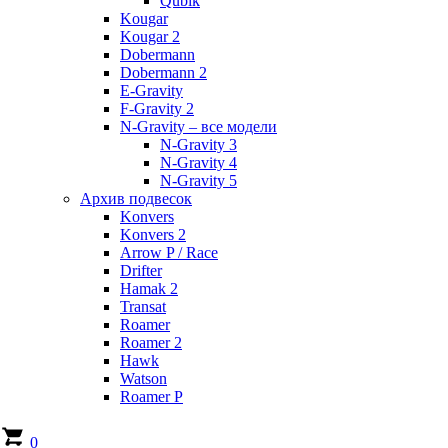
Qubik
Kougar
Kougar 2
Dobermann
Dobermann 2
E-Gravity
F-Gravity 2
N-Gravity – все модели
N-Gravity 3
N-Gravity 4
N-Gravity 5
Архив подвесок
Konvers
Konvers 2
Arrow P / Race
Drifter
Hamak 2
Transat
Roamer
Roamer 2
Hawk
Watson
Roamer P
0