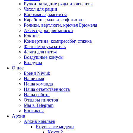
Ручки на задние ряды и клеванты
Чехол для рации
Коромысла, магниты
Карабины, мальи, софтлинки
Ролики, вертлюги, крючья Брюмеля
Аксессуары для запаски
Кокпит
Концертина, компрессбэг, стяжка
Флаг-ветроуказатель
Фляга для питья
Воздушные конусы
Колдуны
О нас
Бренд Niviuk
Наше имя
Наша команда
Наша ответственность
Наша работа
Отзывы пилотов
Мы в Telegram
Контакты
Архив
Архив крыльев
Koyot - все модели
Koyot 2