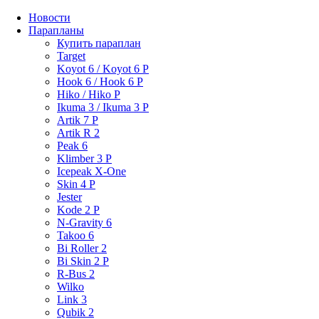
Новости
Парапланы
Купить параплан
Target
Koyot 6 / Koyot 6 P
Hook 6 / Hook 6 P
Hiko / Hiko P
Ikuma 3 / Ikuma 3 P
Artik 7 P
Artik R 2
Peak 6
Klimber 3 P
Icepeak X-One
Skin 4 P
Jester
Kode 2 P
N-Gravity 6
Takoo 6
Bi Roller 2
Bi Skin 2 P
R-Bus 2
Wilko
Link 3
Qubik 2