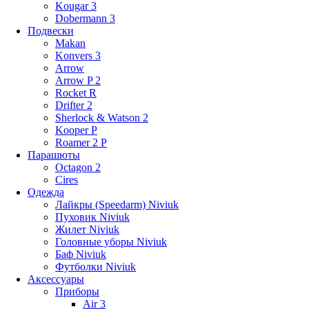
Kougar 3
Dobermann 3
Подвески
Makan
Konvers 3
Arrow
Arrow P 2
Rocket R
Drifter 2
Sherlock & Watson 2
Kooper P
Roamer 2 P
Парашюты
Octagon 2
Cires
Одежда
Лайкры (Speedarm) Niviuk
Пуховик Niviuk
Жилет Niviuk
Головные уборы Niviuk
Баф Niviuk
Футболки Niviuk
Аксессуары
Приборы
Air 3