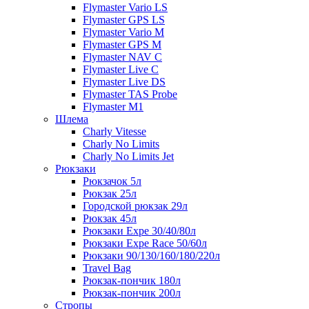
Flymaster Vario LS
Flymaster GPS LS
Flymaster Vario M
Flymaster GPS M
Flymaster NAV C
Flymaster Live C
Flymaster Live DS
Flymaster TAS Probe
Flymaster M1
Шлема
Charly Vitesse
Charly No Limits
Charly No Limits Jet
Рюкзаки
Рюкзачок 5л
Рюкзак 25л
Городской рюкзак 29л
Рюкзак 45л
Рюкзаки Expe 30/40/80л
Рюкзаки Expe Race 50/60л
Рюкзаки 90/130/160/180/220л
Travel Bag
Рюкзак-пончик 180л
Рюкзак-пончик 200л
Стропы