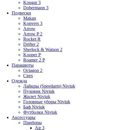
Kougar 3
Dobermann 3
Подвески
Makan
Konvers 3
Arrow
Arrow P 2
Rocket R
Drifter 2
Sherlock & Watson 2
Kooper P
Roamer 2 P
Парашюты
Octagon 2
Cires
Одежда
Лайкры (Speedarm) Niviuk
Пуховик Niviuk
Жилет Niviuk
Головные уборы Niviuk
Баф Niviuk
Футболки Niviuk
Аксессуары
Приборы
Air 3