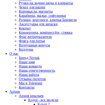
Ручки на задние ряды и клеванты
Чехол для рации
Коромысла, магниты
Карабины, мальи, софтлинки
Ролики, вертлюги, крючья Брюмеля
Аксессуары для запаски
Кокпит
Концертина, компрессбэг, стяжка
Флаг-ветроуказатель
Фляга для питья
Воздушные конусы
Колдуны
О нас
Бренд Niviuk
Наше имя
Наша команда
Наша ответственность
Наша работа
Отзывы пилотов
Мы в Telegram
Контакты
Архив
Архив крыльев
Koyot - все модели
Koyot 2