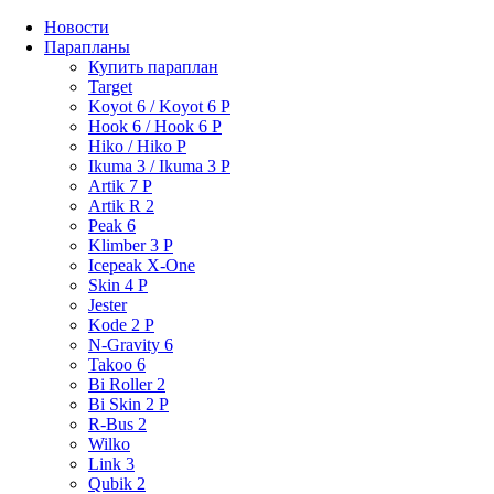
Новости
Парапланы
Купить параплан
Target
Koyot 6 / Koyot 6 P
Hook 6 / Hook 6 P
Hiko / Hiko P
Ikuma 3 / Ikuma 3 P
Artik 7 P
Artik R 2
Peak 6
Klimber 3 P
Icepeak X-One
Skin 4 P
Jester
Kode 2 P
N-Gravity 6
Takoo 6
Bi Roller 2
Bi Skin 2 P
R-Bus 2
Wilko
Link 3
Qubik 2