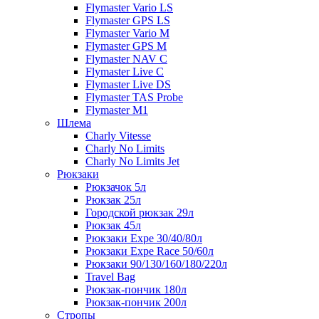
Flymaster Vario LS
Flymaster GPS LS
Flymaster Vario M
Flymaster GPS M
Flymaster NAV C
Flymaster Live C
Flymaster Live DS
Flymaster TAS Probe
Flymaster M1
Шлема
Charly Vitesse
Charly No Limits
Charly No Limits Jet
Рюкзаки
Рюкзачок 5л
Рюкзак 25л
Городской рюкзак 29л
Рюкзак 45л
Рюкзаки Expe 30/40/80л
Рюкзаки Expe Race 50/60л
Рюкзаки 90/130/160/180/220л
Travel Bag
Рюкзак-пончик 180л
Рюкзак-пончик 200л
Стропы