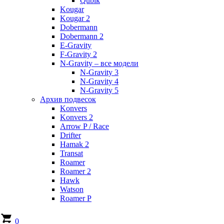
Qubik
Kougar
Kougar 2
Dobermann
Dobermann 2
E-Gravity
F-Gravity 2
N-Gravity – все модели
N-Gravity 3
N-Gravity 4
N-Gravity 5
Архив подвесок
Konvers
Konvers 2
Arrow P / Race
Drifter
Hamak 2
Transat
Roamer
Roamer 2
Hawk
Watson
Roamer P
0