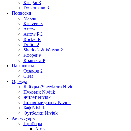
Kougar 3
Dobermann 3
Подвески
Makan
Konvers 3
Arrow
Arrow P 2
Rocket R
Drifter 2
Sherlock & Watson 2
Kooper P
Roamer 2 P
Парашюты
Octagon 2
Cires
Одежда
Лайкры (Speedarm) Niviuk
Пуховик Niviuk
Жилет Niviuk
Головные уборы Niviuk
Баф Niviuk
Футболки Niviuk
Аксессуары
Приборы
Air 3