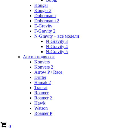
Qubik
Kougar
Kougar 2
Dobermann
Dobermann 2
E-Gravity
F-Gravity 2
N-Gravity – все модели
N-Gravity 3
N-Gravity 4
N-Gravity 5
Архив подвесок
Konvers
Konvers 2
Arrow P / Race
Drifter
Hamak 2
Transat
Roamer
Roamer 2
Hawk
Watson
Roamer P
0