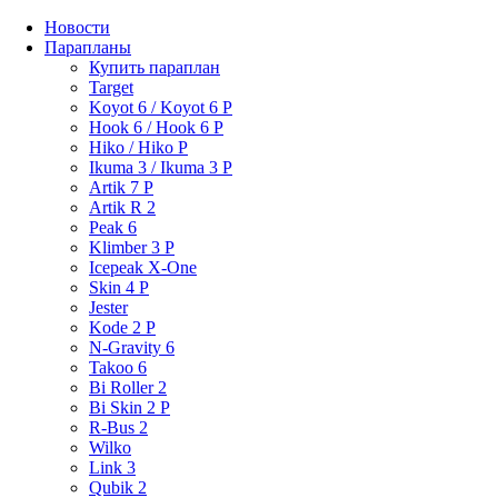
Новости
Парапланы
Купить параплан
Target
Koyot 6 / Koyot 6 P
Hook 6 / Hook 6 P
Hiko / Hiko P
Ikuma 3 / Ikuma 3 P
Artik 7 P
Artik R 2
Peak 6
Klimber 3 P
Icepeak X-One
Skin 4 P
Jester
Kode 2 P
N-Gravity 6
Takoo 6
Bi Roller 2
Bi Skin 2 P
R-Bus 2
Wilko
Link 3
Qubik 2