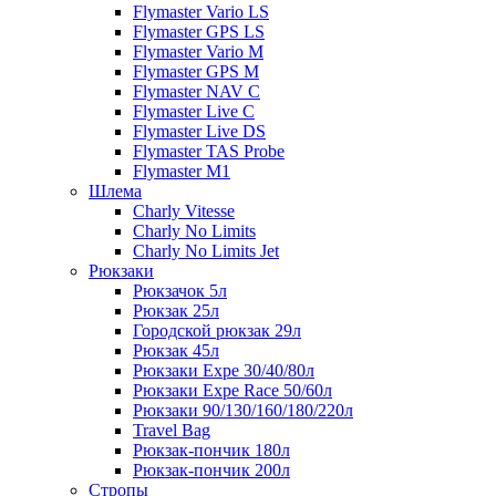
Flymaster Vario LS
Flymaster GPS LS
Flymaster Vario M
Flymaster GPS M
Flymaster NAV C
Flymaster Live C
Flymaster Live DS
Flymaster TAS Probe
Flymaster M1
Шлема
Charly Vitesse
Charly No Limits
Charly No Limits Jet
Рюкзаки
Рюкзачок 5л
Рюкзак 25л
Городской рюкзак 29л
Рюкзак 45л
Рюкзаки Expe 30/40/80л
Рюкзаки Expe Race 50/60л
Рюкзаки 90/130/160/180/220л
Travel Bag
Рюкзак-пончик 180л
Рюкзак-пончик 200л
Стропы