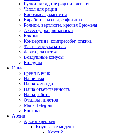
Ручки на задние ряды и клеванты
Чехол для рации
Коромысла, магниты
Карабины, мальи, софтлинки
Ролики, вертлюги, крючья Брюмеля
Аксессуары для запаски
Кокпит
Концертина, компрессбэг, стяжка
Флаг-ветроуказатель
Фляга для питья
Воздушные конусы
Колдуны
О нас
Бренд Niviuk
Наше имя
Наша команда
Наша ответственность
Наша работа
Отзывы пилотов
Мы в Telegram
Контакты
Архив
Архив крыльев
Koyot - все модели
Koyot 2