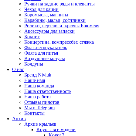
Ручки на задние ряды и клеванты
Чехол для рации
Коромысла, магниты
Карабины, мальи, софтлинки
Ролики, вертлюги, крючья Брюмеля
Аксессуары для запаски
Кокпит
Концертина, компрессбэг, стяжка
Флаг-ветроуказатель
Фляга для питья
Воздушные конусы
Колдуны
О нас
Бренд Niviuk
Наше имя
Наша команда
Наша ответственность
Наша работа
Отзывы пилотов
Мы в Telegram
Контакты
Архив
Архив крыльев
Koyot - все модели
Koyot 2