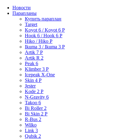
Новости
Парапланы
Купить параплан
Target
Koyot 6 / Koyot 6 P
Hook 6 / Hook 6 P
Hiko / Hiko P
Ikuma 3 / Ikuma 3 P
Artik 7 P
Artik R 2
Peak 6
Klimber 3 P
Icepeak X-One
Skin 4 P
Jester
Kode 2 P
N-Gravity 6
Takoo 6
Bi Roller 2
Bi Skin 2 P
R-Bus 2
Wilko
Link 3
Qubik 2