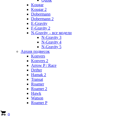
Qubik
Kougar
Kougar 2
Dobermann
Dobermann 2
E-Gravity
F-Gravity 2
N-Gravity – все модели
N-Gravity 3
N-Gravity 4
N-Gravity 5
Архив подвесок
Konvers
Konvers 2
Arrow P / Race
Drifter
Hamak 2
Transat
Roamer
Roamer 2
Hawk
Watson
Roamer P
0