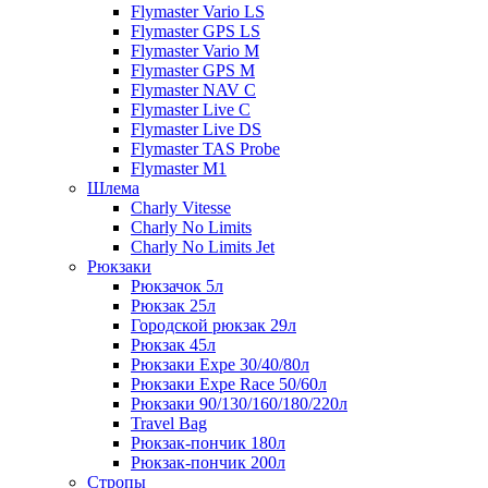
Flymaster Vario LS
Flymaster GPS LS
Flymaster Vario M
Flymaster GPS M
Flymaster NAV C
Flymaster Live C
Flymaster Live DS
Flymaster TAS Probe
Flymaster M1
Шлема
Charly Vitesse
Charly No Limits
Charly No Limits Jet
Рюкзаки
Рюкзачок 5л
Рюкзак 25л
Городской рюкзак 29л
Рюкзак 45л
Рюкзаки Expe 30/40/80л
Рюкзаки Expe Race 50/60л
Рюкзаки 90/130/160/180/220л
Travel Bag
Рюкзак-пончик 180л
Рюкзак-пончик 200л
Стропы