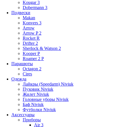
Kougar 3
Dobermann 3
Подвески
Makan
Konvers 3
Arrow
Arrow P 2
Rocket R
Drifter 2
Sherlock & Watson 2
Kooper P
Roamer 2 P
Парашюты
Octagon 2
Cires
Одежда
Лайкры (Speedarm) Niviuk
Пуховик Niviuk
Жилет Niviuk
Головные уборы Niviuk
Баф Niviuk
Футболки Niviuk
Аксессуары
Приборы
Air 3