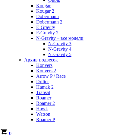
Qubik
Kougar
Kougar 2
Dobermann
Dobermann 2
E-Gravity
F-Gravity 2
N-Gravity – все модели
N-Gravity 3
N-Gravity 4
N-Gravity 5
Архив подвесок
Konvers
Konvers 2
Arrow P / Race
Drifter
Hamak 2
Transat
Roamer
Roamer 2
Hawk
Watson
Roamer P
0