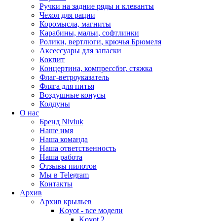
Ручки на задние ряды и клеванты
Чехол для рации
Коромысла, магниты
Карабины, мальи, софтлинки
Ролики, вертлюги, крючья Брюмеля
Аксессуары для запаски
Кокпит
Концертина, компрессбэг, стяжка
Флаг-ветроуказатель
Фляга для питья
Воздушные конусы
Колдуны
О нас
Бренд Niviuk
Наше имя
Наша команда
Наша ответственность
Наша работа
Отзывы пилотов
Мы в Telegram
Контакты
Архив
Архив крыльев
Koyot - все модели
Koyot 2