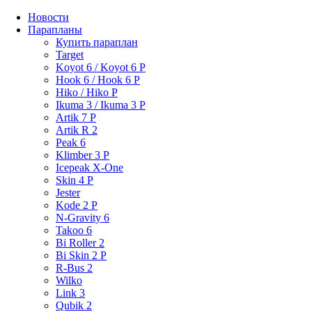
Новости
Парапланы
Купить параплан
Target
Koyot 6 / Koyot 6 P
Hook 6 / Hook 6 P
Hiko / Hiko P
Ikuma 3 / Ikuma 3 P
Artik 7 P
Artik R 2
Peak 6
Klimber 3 P
Icepeak X-One
Skin 4 P
Jester
Kode 2 P
N-Gravity 6
Takoo 6
Bi Roller 2
Bi Skin 2 P
R-Bus 2
Wilko
Link 3
Qubik 2