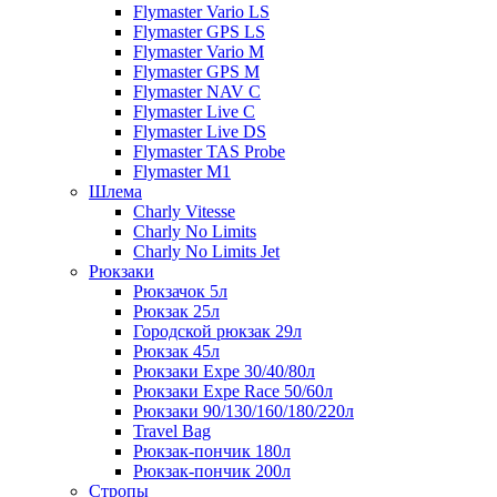
Flymaster Vario LS
Flymaster GPS LS
Flymaster Vario M
Flymaster GPS M
Flymaster NAV C
Flymaster Live C
Flymaster Live DS
Flymaster TAS Probe
Flymaster M1
Шлема
Charly Vitesse
Charly No Limits
Charly No Limits Jet
Рюкзаки
Рюкзачок 5л
Рюкзак 25л
Городской рюкзак 29л
Рюкзак 45л
Рюкзаки Expe 30/40/80л
Рюкзаки Expe Race 50/60л
Рюкзаки 90/130/160/180/220л
Travel Bag
Рюкзак-пончик 180л
Рюкзак-пончик 200л
Стропы