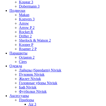
Kougar 3
Dobermann 3
Подвески
Makan
Konvers 3
Arrow
Arrow P 2
Rocket R
Drifter 2
Sherlock & Watson 2
Kooper P
Roamer 2 P
Парашюты
Octagon 2
Cires
Одежда
Лайкры (Speedarm) Niviuk
Пуховик Niviuk
Жилет Niviuk
Головные уборы Niviuk
Баф Niviuk
Футболки Niviuk
Аксессуары
Приборы
Air 3