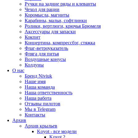
Ручки на задние ряды и клеванты
Чехол для рации
Коромысла, магниты
Карабины, мальи, софтлинки
Ролики, вертлюги, крючья Брюмеля
Аксессуары для запаски
Кокпит
Концертина, компрессбэг, стяжка
Флаг-ветроуказатель
Фляга для питья
Воздушные конусы
Колдуны
О нас
Бренд Niviuk
Наше имя
Наша команда
Наша ответственность
Наша работа
Отзывы пилотов
Мы в Telegram
Контакты
Архив
Архив крыльев
Koyot - все модели
Koyot 2