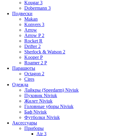
Kougar 3
Dobermann 3
Подвески
Makan
Konvers 3
Arrow
Arrow P 2
Rocket R
Drifter 2
Sherlock & Watson 2
Kooper P
Roamer 2 P
Парашюты
Octagon 2
Cires
Одежда
Лайкры (Speedarm) Niviuk
Пуховик Niviuk
Жилет Niviuk
Головные уборы Niviuk
Баф Niviuk
Футболки Niviuk
Аксессуары
Приборы
Air 3