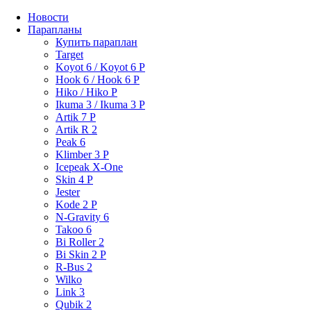
Новости
Парапланы
Купить параплан
Target
Koyot 6 / Koyot 6 P
Hook 6 / Hook 6 P
Hiko / Hiko P
Ikuma 3 / Ikuma 3 P
Artik 7 P
Artik R 2
Peak 6
Klimber 3 P
Icepeak X-One
Skin 4 P
Jester
Kode 2 P
N-Gravity 6
Takoo 6
Bi Roller 2
Bi Skin 2 P
R-Bus 2
Wilko
Link 3
Qubik 2