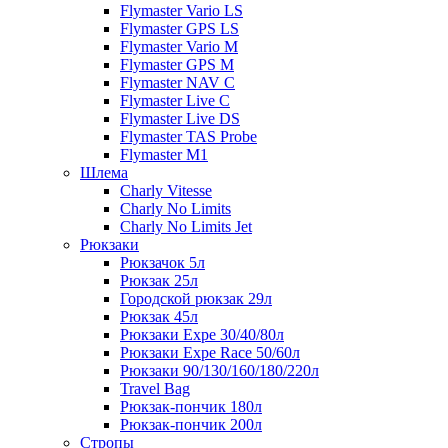
Flymaster Vario LS
Flymaster GPS LS
Flymaster Vario M
Flymaster GPS M
Flymaster NAV C
Flymaster Live C
Flymaster Live DS
Flymaster TAS Probe
Flymaster M1
Шлема
Charly Vitesse
Charly No Limits
Charly No Limits Jet
Рюкзаки
Рюкзачок 5л
Рюкзак 25л
Городской рюкзак 29л
Рюкзак 45л
Рюкзаки Expe 30/40/80л
Рюкзаки Expe Race 50/60л
Рюкзаки 90/130/160/180/220л
Travel Bag
Рюкзак-пончик 180л
Рюкзак-пончик 200л
Стропы