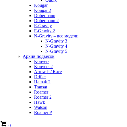
Qubik
Kougar
Kougar 2
Dobermann
Dobermann 2
E-Gravity
F-Gravity 2
N-Gravity – все модели
N-Gravity 3
N-Gravity 4
N-Gravity 5
Архив подвесок
Konvers
Konvers 2
Arrow P / Race
Drifter
Hamak 2
Transat
Roamer
Roamer 2
Hawk
Watson
Roamer P
0