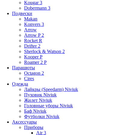
Kougar 3
Dobermann 3
Подвески
Makan
Konvers 3
Arrow
Arrow P 2
Rocket R
Drifter 2
Sherlock & Watson 2
Kooper P
Roamer 2 P
Парашюты
Octagon 2
Cires
Одежда
Лайкры (Speedarm) Niviuk
Пуховик Niviuk
Жилет Niviuk
Головные уборы Niviuk
Баф Niviuk
Футболки Niviuk
Аксессуары
Приборы
Air 3