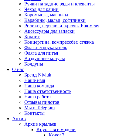
Ручки на задние ряды и клеванты
Чехол для рации
Коромысла, магниты
Карабины, мальи, софтлинки
Ролики, вертлюги, крючья Брюмеля
Аксессуары для запаски
Кокпит
Концертина, компрессбэг, стяжка
Флаг-ветроуказатель
Фляга для питья
Воздушные конусы
Колдуны
О нас
Бренд Niviuk
Наше имя
Наша команда
Наша ответственность
Наша работа
Отзывы пилотов
Мы в Telegram
Контакты
Архив
Архив крыльев
Koyot - все модели
Koyot 2