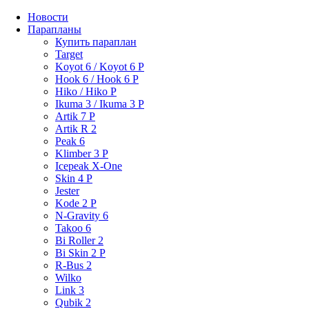
Новости
Парапланы
Купить параплан
Target
Koyot 6 / Koyot 6 P
Hook 6 / Hook 6 P
Hiko / Hiko P
Ikuma 3 / Ikuma 3 P
Artik 7 P
Artik R 2
Peak 6
Klimber 3 P
Icepeak X-One
Skin 4 P
Jester
Kode 2 P
N-Gravity 6
Takoo 6
Bi Roller 2
Bi Skin 2 P
R-Bus 2
Wilko
Link 3
Qubik 2