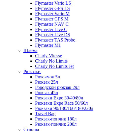
Flymaster Vario LS
Flymaster GPS LS
Flymaster Vario M
Flymaster GPS M
Flymaster NAV C
Flymaster Live C
Flymaster Live DS
Flymaster TAS Probe
Flymaster M1
Шлема
Charly Vitesse
Charly No Limits
Charly No Limits Jet
Рюкзаки
Рюкзачок 5л
Рюкзак 25л
Городской рюкзак 29л
Рюкзак 45л
Рюкзаки Expe 30/40/80л
Рюкзаки Expe Race 50/60л
Рюкзаки 90/130/160/180/220л
Travel Bag
Рюкзак-пончик 180л
Рюкзак-пончик 200л
Стропы