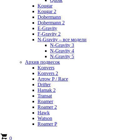
Qubik
Kougar
Kougar 2
Dobermann
Dobermann 2
E-Gravity
F-Gravity 2
N-Gravity – все модели
N-Gravity 3
N-Gravity 4
N-Gravity 5
Архив подвесок
Konvers
Konvers 2
Arrow P / Race
Drifter
Hamak 2
Transat
Roamer
Roamer 2
Hawk
Watson
Roamer P
0